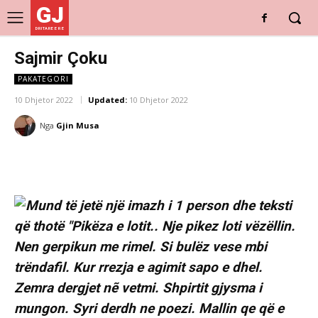
GJ
DRITARE E RE
Sajmir Çoku
PAKATEGORI
10 Dhjetor 2022
Updated:
10 Dhjetor 2022
Nga
Gjin Musa