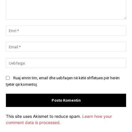
Koment:
Emr
Ema
Ue
Ruaj emrin tim, email dhe uebfaqen në këtë shfletues për herën
tjetër që komentoj.
This site uses Akismet to reduce spam.
Learn how your
comment data is processed.