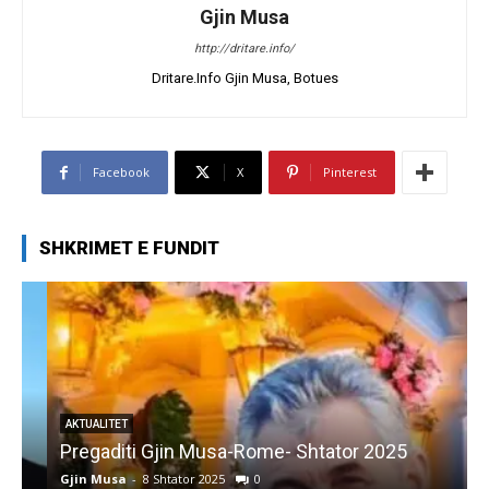
Gjin Musa
http://dritare.info/
Dritare.Info Gjin Musa, Botues
Facebook
X
Pinterest
SHKRIMET E FUNDIT
AKTUALITET
Pregaditi Gjin Musa-Rome- Shtator 2025
Gjin Musa
-
8 Shtator 2025
0
G