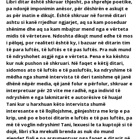
Libri ditar është shkruar thjesht, pa shprehje poetike,
pa ndonjë imponimin anësor, për dëshirën e askujt e
as për inatin e dikujt. Është shkruar në formë ditari
ashtu si kanë rrjedhur ngjarjet, aq sa kam poseduar
shënime dhe aq sa kam mbajtur mend nga e vërteta
midis të vërtetave. Ndoshta dikujt mund edhe të mos
i pëlqej, por realiteti është ky, i bazuar në ditarin tim
të para luftës, të luftës e të pas luftës. Pra nuk mund
të ndryshohet asgjë nga e vërteta. Pena e ka kështu
kur nuk pushon së shkruari. Në faqet e këtij ditari,
sidomos ato të luftës e të pasluftës, ka ndryshime të
mëdha nga shumë intervista të deri tanishme që janë
dhënë nëpër media, që janë folur e përfolur, shkruar e
interpretuar për 20 vite me radhë, nga individ të
ndryshëm e nga lakmitarët e autorësive të huaja!
Tani kur u harxhuan këto intervista shumë
interesante e të llojllojshme, gënjeshtra me krip e pa
krip, unë po e botoi ditarin e luftës e të pas luftës, pa
më të voglin ndryshim! Tani, lexuesi le ta kuptojë si të
dojë, libri s’ka mrekulli brenda as nuk do mund
gjendet fjali e pa argumentuar nga faqet e ditarit në