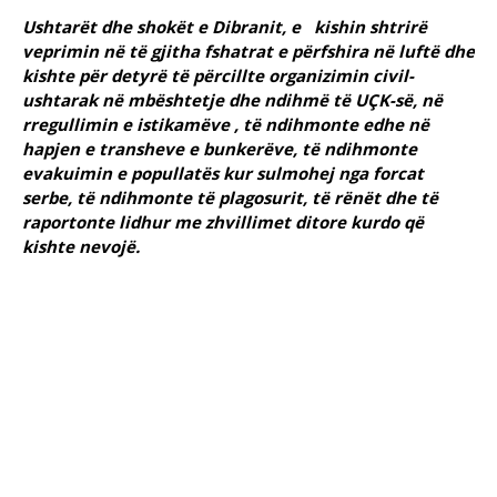
Ushtarët dhe shokët e Dibranit, e kishin shtrirë
veprimin në të gjitha fshatrat e përfshira në luftë dhe
kishte për detyrë të përcillte organizimin civil-
ushtarak në mbështetje dhe ndihmë të UÇK-së, në
rregullimin e istikamëve , të ndihmonte edhe në
hapjen e transheve e bunkerëve, të ndihmonte
evakuimin e popullatës kur sulmohej nga forcat
serbe, të ndihmonte të plagosurit, të rënët dhe të
raportonte lidhur me zhvillimet ditore kurdo që
kishte nevojë.