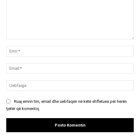
Koment:
Emr
Ema
Ue
Ruaj emrin tim, email dhe uebfaqen në këtë shfletues për herën
tjetër që komentoj.