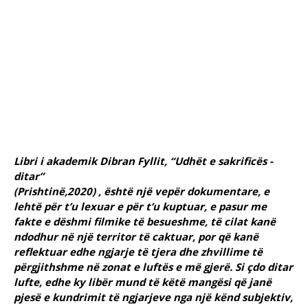
Libri i akademik Dibran Fyllit, “Udhët e sakrificës -
ditar”
(Prishtinë,
2020) , është një vepër dokumentare, e
lehtë për t’u lexuar e për t’u kuptuar, e pasur me
fakte e dëshmi filmike të besueshme, të cilat kanë
ndodhur në një territor të caktuar, por që kanë
reflektuar edhe ngjarje të tjera dhe zhvillime të
përgjithshme në zonat e luftës e më gjerë. Si çdo ditar
lufte, edhe ky libër mund të këtë mangësi që janë
pjesë e kundrimit të ngjarjeve nga një kënd subjektiv,