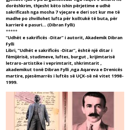
dorëshkrim, thjesht këto ishin përjetime e udhë
sakrificash nga mosha 7 vjeçare e deri sot kur me të
madhe po zhvillohet lufta për kolltukë të buta, për
karrierë e pasuri… (Dibran Fylli)
*****
“Udhët e sakrificës -Ditar” i autorit, Akademik Dibran
Fylli
Libri, “Udhët e sakrificës -Ditar”, është një ditar i
fëmijërisë, studimeve, luftes, burgut , krijimtarisë
letraro-artistike i veprimtarit, shkrimtarit ,
akademikut tonë Dibran Fylli ,nga Aqareva e Drenicës
martire, pjesëmarrës i luftës së UÇK-së në vitet 1998-
1999.