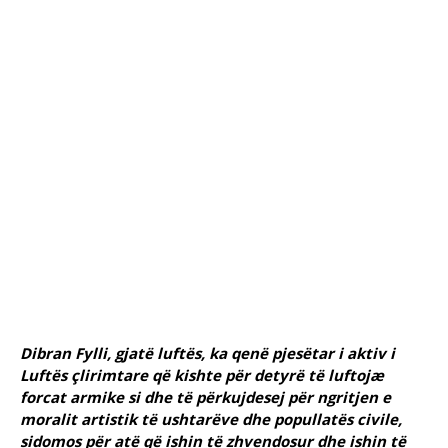
Dibran Fylli, gjatë luftës, ka qenë pjesëtar i aktiv i
Luftës çlirimtare që kishte për detyrë të luftojӕ
forcat armike si dhe të përkujdesej për ngritjen e
moralit artistik të ushtarëve dhe popullatës civile,
sidomos për atë që ishin të zhvendosur dhe ishin të