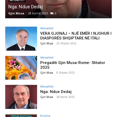
KRIJIME
Autore Katerina Tereziu Ligeja
Gjin Musa
-
28 Korrik 2025
0
Aktualitet
VERA GJONAJ – NJË EMËR I NJOHUR I
DIASPORËS SHQIPTARE NË ITALI
Gjin Musa
-
20 Shtator 2025
Aktualitet
Pregaditi Gjin Musa-Rome- Shtator
2025
Gjin Musa
-
8 Shtator 2025
Aktualitet
Nga: Ndue Dedaj
Gjin Musa
-
28 Korrik 2025
Krijime