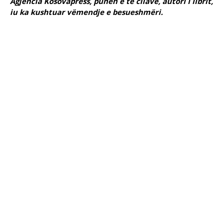
Agjencia Kosovapress, punën e të cilave, autori i librit,
iu ka kushtuar vëmendje e besueshmëri.