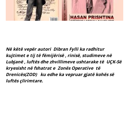
Në këtë vepër autori Dibran Fylli ka radhitur
kujtimet e tij të fëmijërisë , rinisë, studimeve në
Lubjanë , luftës dhe zhvillimeve ushtarake të UÇK-Së
kryesisht në fshatrat e Zonës Operative të
Drenicës(ZOD) ku edhe ka vepruar gjatë kohës së
luftës çlirimtare.