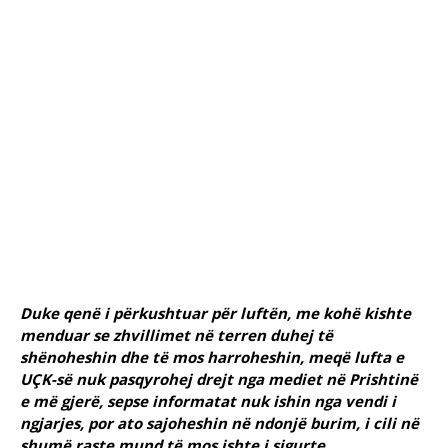
Duke qenë i përkushtuar për luftën, me kohë kishte
menduar se zhvillimet në terren duhej të
shënoheshin dhe të mos harroheshin, meqë lufta e
UÇK-së nuk pasqyrohej drejt nga mediet në Prishtinë
e më gjerë, sepse informatat nuk ishin nga vendi i
ngjarjes, por ato sajoheshin në ndonjë burim, i cili në
shumë raste mund të mos ishte i sigurte.