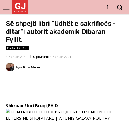
GJ
DRITARE E RE
Së shpejti libri “Udhët e sakrificës -
ditar”i autorit akademik Dibaran
Fyllit.
PAKATEGORI
4 Nëntor 2021
Updated:
4 Nëntor 2021
Nga
Gjin Musa
Shkruan Flori Bruqi,PH.D