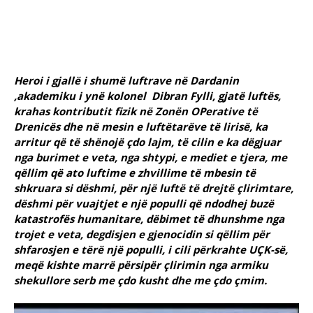
Heroi i gjallë i shumë luftrave në Dardanin
,akademiku i ynë kolonel Dibran Fylli, gjatë luftës,
krahas kontributit fizik në Zonën OPerative të
Drenicës dhe në mesin e luftëtarëve të lirisë, ka
arritur që të shënojë çdo lajm, të cilin e ka dëgjuar
nga burimet e veta, nga shtypi, e mediet e tjera, me
qëllim që ato luftime e zhvillime të mbesin të
shkruara si dëshmi, për një luftë të drejtë çlirimtare,
dëshmi për vuajtjet e një populli që ndodhej buzë
katastrofës humanitare, dëbimet të dhunshme nga
trojet e veta, degdisjen e gjenocidin si qëllim për
shfarosjen e tërë një populli, i cili përkrahte UÇK-së,
meqë kishte marrë përsipër çlirimin nga armiku
shekullore serb me çdo kusht dhe me çdo çmim.