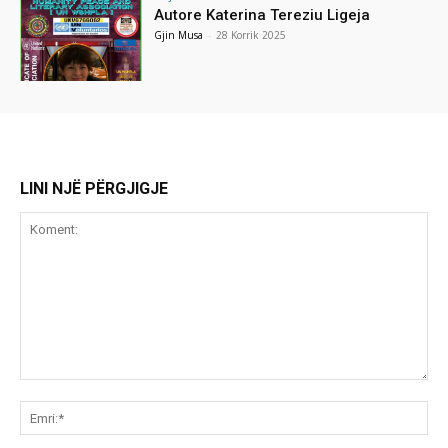
Autore Katerina Tereziu Ligeja
Gjin Musa
-
28 Korrik 2025
LINI NJË PËRGJIGJE
Koment:
Emr