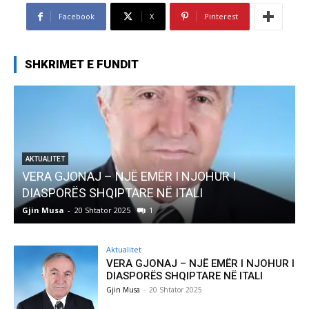
Facebook
X
Pinterest
SHKRIMET E FUNDIT
UR I
AKTUALITET
Pregaditi Gjin Musa-Rome- Shtator 2025
Gjin Musa
-
8 Shtator 2025
0
Aktualitet
VERA GJONAJ – NJË EMËR I NJOHUR I
DIASPORËS SHQIPTARE NË ITALI
Gjin Musa
-
20 Shtator 2025