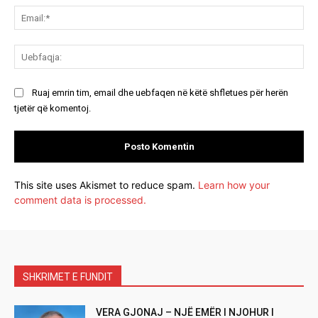
Ema
Ue
Ruaj emrin tim, email dhe uebfaqen në këtë shfletues për herën
tjetër që komentoj.
This site uses Akismet to reduce spam.
Learn how your
comment data is processed.
SHKRIMET E FUNDIT
VERA GJONAJ – NJË EMËR I NJOHUR I