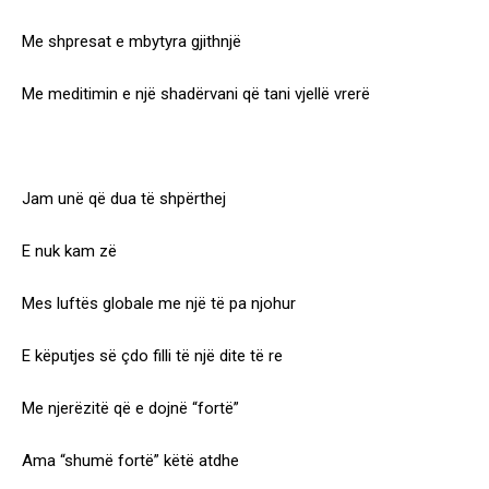
Me shpresat e mbytyra gjithnjë
Me meditimin e një shadërvani që tani vjellë vrerë
Jam unë që dua të shpërthej
E nuk kam zë
Mes luftës globale me një të pa njohur
E këputjes së çdo filli të një dite të re
Me njerëzitë që e dojnë “fortë”
Ama “shumë fortë” këtë atdhe