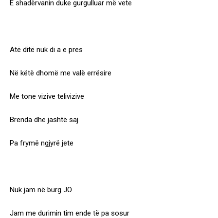
E shadërvanin duke gurgulluar më vete
Atë ditë nuk di a e pres
Në këtë dhomë me valë errësire
Me tone vizive telivizive
Brenda dhe jashtë saj
Pa frymë ngjyrë jete
Nuk jam në burg JO
Jam me durimin tim ende të pa sosur