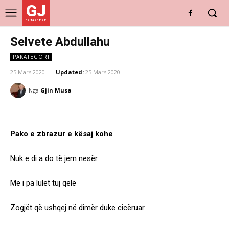
GJ
DRITARE E RE
Selvete Abdullahu
PAKATEGORI
25 Mars 2020
Updated:
25 Mars 2020
Nga
Gjin Musa
Pako e zbrazur e kësaj kohe
Nuk e di a do të jem nesër
Me i pa lulet tuj qelë
Zogjët që ushqej në dimër duke cicëruar