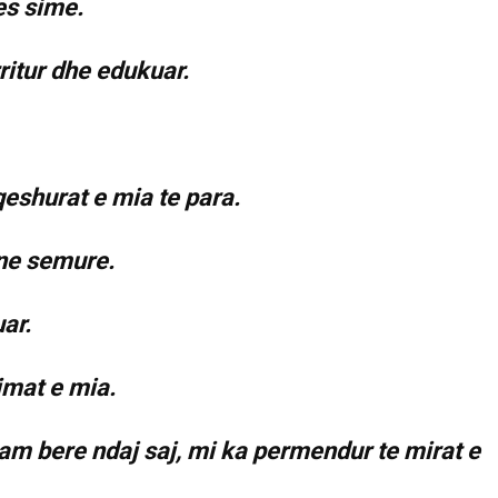
es sime.
ritur dhe edukuar.
qeshurat e mia te para.
ne semure.
ar.
imat e mia.
kam bere ndaj saj, mi ka permendur te mirat e