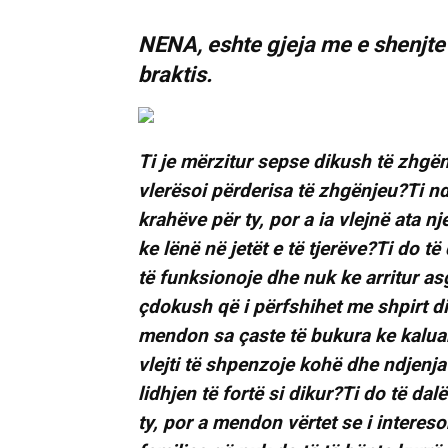
NENA, eshte gjeja me e shenjte 
braktis.
Ti je mërzitur sepse dikush të zhgën
vlerësoi përderisa të zhgënjeu?Ti nd
krahëve për ty, por a ia vlejnë ata nje
ke lënë në jetët e të tjerëve?Ti do 
të funksionoje dhe nuk ke arritur asg
çdokush që i përfshihet me shpirt di
mendon sa çaste të bukura ke kaluar
vlejti të shpenzoje kohë dhe ndjenja
lidhjen të fortë si dikur?Ti do të da
ty, por a mendon vërtet se i intereso