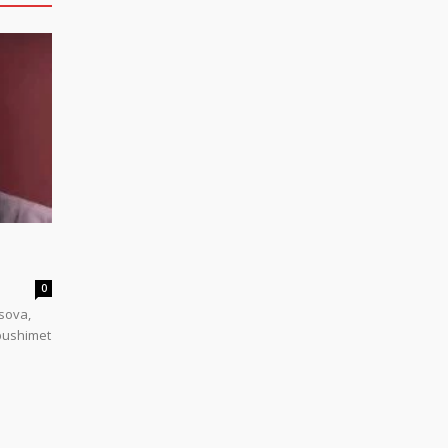
0
sova,
 pushimet