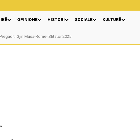
TIKË
OPINIONE
HISTORI
SOCIALE
KULTURË
regaditi Gjin Musa-Rome- Shtator 2025
Nga: Ndue Dedaj
…