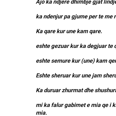
Ajo ka ndjere dhimbje gjat lindj
ka ndenjur pa gjume per te me r
Ka qare kur une kam qare.
eshte gezuar kur ka degjuar te 
eshte semure kur (une) kam qe
Eshte sheruar kur une jam sheru
Ka duruar zhurmat dhe shushur
mi ka falur gabimet e mia qe i 
mia.