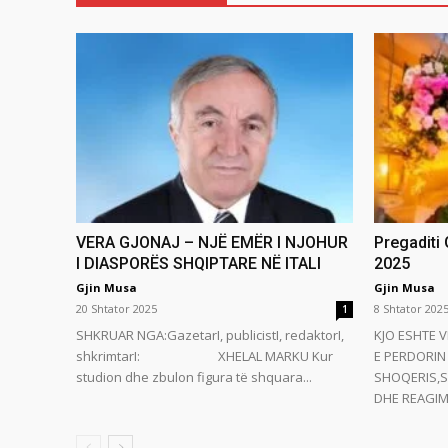
VERA GJONAJ – NJË EMËR I NJOHUR
Pregaditi
I DIASPORËS SHQIPTARE NË ITALI
2025
Gjin Musa
Gjin Musa
20 Shtator 2025
8 Shtator 202
1
SHKRUAR NGA:GazetarI, publicistI, redaktorI,
KJO ESHTE V
shkrimtarI: XHELAL MARKU Kur
E PERDORIN 
studion dhe zbulon figura të shquara...
SHOQERIS,S
DHE REAGIMI