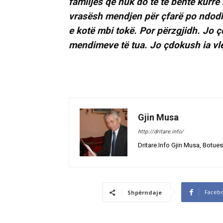
familjes që nuk do të të bënte kurr
vrasësh mendjen për çfarë po ndodh
e kotë mbi tokë. Por përzgjidh. Jo çd
mendimeve të tua. Jo çdokush ia vle
Gjin Musa
http://dritare.info/
Dritare.Info Gjin Musa, Botues
Faceb
Shpërndaje