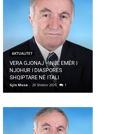
AKTUALITET
AKTUALITET
VERA GJONAJ – NJË EMËR I
NJOHUR I DIASPORËS
Pregaditi Gji
SHQIPTARE NË ITALI
Shtator 2025
Gjin Musa
-
20 Shtator 2025
1
Gjin Musa
-
8 Shtat