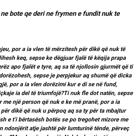
ne bote qe deri ne frymen e fundit nuk te
jeu, por a ia vlen të mërzitesh për dikë që nuk të
ihesh keq, sepse ke dëgjuar fjalë të këqija prapa
rëz apo fjalët e tyre, aq sa të njollosin gjurmët që ti
të dorëzohesh, sepse je perpjekur aq shumë që dicka
jë, por a ia vlen dorëzimi kur e di se në fund,
çkaje ia del të triumfojë?Ti nuk fle dot natën, sepse
 me një person që nuk e ke më pranë, por a ia
 për dikë që nuk u përpoq aq sa ty për ta mbajtur
lësh e t’i bërtasësh botës se po tregohet mizore me
n ndonjërit atje jashtë për lumturinë tënde, përveç