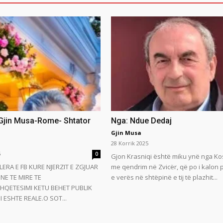
 Gjin Musa-Rome- Shtator
Nga: Ndue Dedaj
Gjin Musa
28 Korrik 2025
5
0
Gjon Krasniqi është miku ynë nga Ko
LERA E FB KURE NJERZIT E ZGJUAR
me qendrim në Zvicër, që po i kalon
NE TE MIRE TE
e verës në shtëpinë e tij të plazhit...
HQETESIMI KETU BEHET PUBLIK
 ESHTE REALE.O SOT...