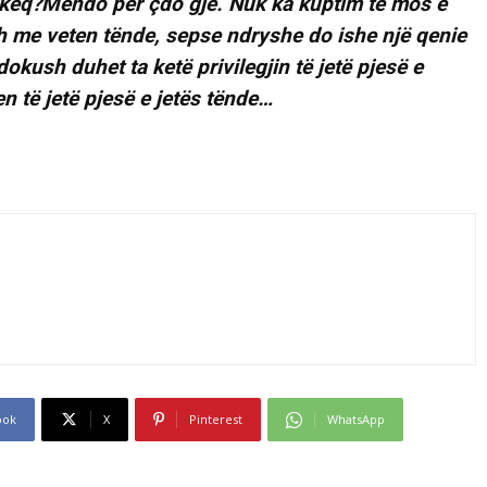
ë keq?Mendo për çdo gjë. Nuk ka kuptim të mos e
 me veten tënde, sepse ndryshe do ishe një qenie
okush duhet ta ketë privilegjin të jetë pjesë e
n të jetë pjesë e jetës tënde…
ook
X
Pinterest
WhatsApp