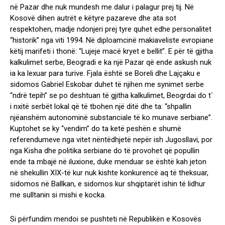
në Pazar dhe nuk mundesh me dalur i palagur prej tij. Në
Kosovë dihen autrët e këtyre pazareve dhe ata sot
respektohen, madje ndonjeri prej tyre quhet edhe personalitet
“historik” nga viti 1994. Në diploamcinë makiaveliste evropiane
këtij marifeti i thonë: “Lujeje macë kryet e bellit”. E për të gjitha
kalkulimet serbe, Beogradi e ka një Pazar që ende askush nuk
ia ka lexuar para turive. Fjala është se Boreli dhe Lajçaku e
sidomos Gabriel Eskobar duhet të njihen me synimet serbe
“ndrë tepih” se po deshtuan të gjitha kalkulimet, Beogrdai do t`
i nxitë serbët lokal që të tbohen një ditë dhe ta: “shpallin
njëanshëm autonominë substanciale të ko munave serbiane”.
Kuptohet se ky “vendim” do ta ketë peshën e shumë
referendumeve nga vitet nëntëdhjetë nepër ish Jugosllavi, por
nga Kisha dhe politika serbiane do të provohet që popullin
ende ta mbajë në iluxione, duke menduar se është kah jeton
në shekullin XIX-të kur nuk kishte konkurencë aq të theksuar,
sidomos në Ballkan, e sidomos kur shqiptarët ishin të lidhur
me sulltanin si mishi e kocka.
Si përfundim mendoi se pushteti në Republikën e Kosovës