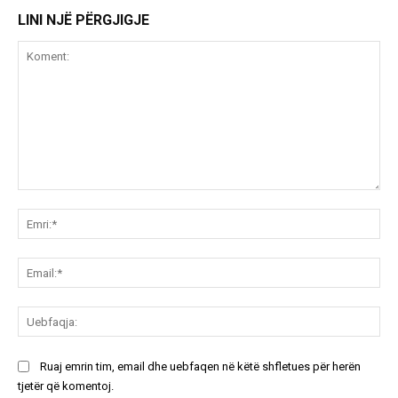
LINI NJË PËRGJIGJE
Koment:
Emr
Ema
Ue
Ruaj emrin tim, email dhe uebfaqen në këtë shfletues për herën
tjetër që komentoj.