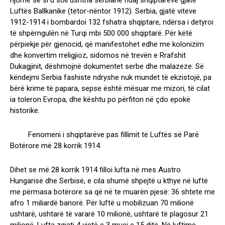
njomë se si u soll ushtria serbiane ndaj shqiptarëve gjatë
Luftës Ballkanike (tetor-nëntor 1912). Serbia, gjatë viteve
1912-1914 i bombardoi 132 fshatra shqiptare, ndërsa i detyroi
të shpërngulën në Turqi mbi 500 000 shqiptarë. Për këtë
përpiekje për gjenocid, që manifestohet edhe me kolonizim
dhe konvertim rreligjioz, sidomos në trevën e Rrafshit
Dukagjinit, dëshmojnë dokumentet serbe dhe malazeze. Së
këndejmi Serbia fashiste ndryshe nuk mundet të ekzistojë, pa
bërë krime të papara, sepse është mësuar me mizori, të cilat
ia toleron Evropa, dhe kështu po përfiton në çdo epokë
historike.
Fenomeni i shqiptarëve pas fillimit të Luftës së Parë
Botërore më 28 korrik 1914
Dihet se më 28 korrik 1914 filloi lufta në mes Austro
Hungarisë dhe Serbisë, e cila shumë shpejtë u kthye në luftë
me përmasa botërore sa që në te muarën pjesë: 36 shtete me
afro 1 miliardë banorë. Për luftë u mobilizuan 70 milionë
ushtarë, ushtarë të vararë 10 milionë, ushtarë të plagosur 21