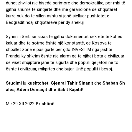
duhet zhvilloi një bisedë parimore dhe demokratike, por mbi të
gjitha shumë të sinqertë dhe me garancione se shqiptarët
kurrë nuk do të sillen ashtu si janë sielluar pushtetet e
Beogradit ndaj shqiptarëve për dy shekuj.
Synimi i Serbisë sipas të gjitha dokumentet sekrete të kohës
kaluar dhe të sotme është një konstantë, që Kosova të
shpallet zonë e pasigurtë për çdo INVESTIM nga jashtë.
Prandaj ky shkrim është një alarm që të njihet bota e civilizuar
se viset shqiptare janë të sigurta dhe populli që jeton ne to
është i civilizuar, mikprtës dhe bujar. Unë popullit i besoj.
Studimi
iu
kushtohet:
Gjenral
Tahir
Sinanit
dhe
Shaban
Sh
alës
,
Adem
Demaçit
dhe
Sabit
Kapitit!
Më 29 XII 2022
Prishtinë