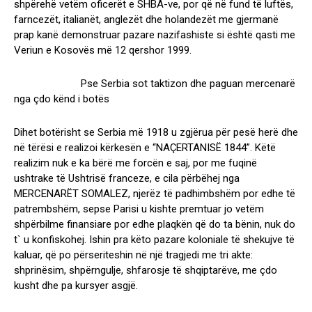
shpërehë vetëm oficerët e SHBA-ve, por që në fund të luftës,
farncezët, italianët, anglezët dhe holandezët me gjermanë
prap kanë demonstruar pazare nazifashiste si është qasti me
Veriun e Kosovës më 12 qershor 1999.
Pse Serbia sot taktizon dhe paguan mercenarë
nga çdo kënd i botës
Dihet botërisht se Serbia më 1918 u zgjërua për pesë herë dhe
në tërësi e realizoi kërkesën e “NAÇERTANISË 1844”. Këtë
realizim nuk e ka bërë me forcën e saj, por me fuqinë
ushtrake të Ushtrisë franceze, e cila përbëhej nga
MERCENARËT SOMALEZ, njerëz të padhimbshëm por edhe të
patrembshëm, sepse Parisi u kishte premtuar jo vetëm
shpërbilme finansiare por edhe plaqkën që do ta bënin, nuk do
t` u konfiskohej. Ishin pra këto pazare koloniale të shekujve të
kaluar, që po përseriteshin në një tragjedi me tri akte:
shprinësim, shpërngulje, shfarosje të shqiptarëve, me çdo
kusht dhe pa kursyer asgjë.