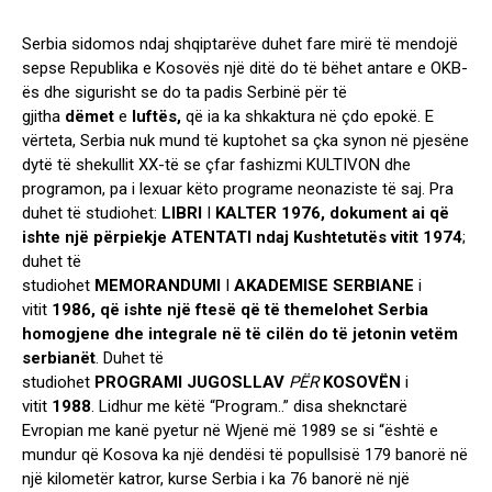
Serbia sidomos ndaj shqiptarëve duhet fare mirë të mendojë
sepse Republika e Kosovës një ditë do të bëhet antare e OKB-
ës dhe sigurisht se do ta padis Serbinë për të
gjitha
dëmet
e
luftës,
që ia ka shkaktura në çdo epokë. E
vërteta, Serbia nuk mund të kuptohet sa çka synon në pjesëne
dytë të shekullit XX-të se çfar fashizmi KULTIVON dhe
programon, pa i lexuar këto programe neonaziste të saj. Pra
duhet të studiohet:
LIBRI
I
KALTER
1976, dokument ai që
ishte një përpiekje ATENTATI ndaj Kushtetutës vitit 1974
;
duhet të
studiohet
MEMORANDUMI
I
AKADEMISE
SERBIANE
i
vitit
1986, që ishte një ftesë që të themelohet Serbia
homogjene dhe integrale në të cilën do të jetonin vetëm
serbianët
. Duhet të
studiohet
PROGRAMI
JUGOSLLAV
PËR
KOSOVËN
i
vitit
1988
. Lidhur me këtë “Program..” disa sheknctarë
Evropian me kanë pyetur në Wjenë më 1989 se si “është e
mundur që Kosova ka një dendësi të popullsisë 179 banorë në
një kilometër katror, kurse Serbia i ka 76 banorë në një