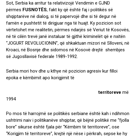
Sot, Serbia ka arritur ta relativizojë Vendimin e GJND
përmes
FUSNOTËS
, fakt ky që është faj i politikës së
shqiptarëve në dialog, si të papervojë dhe si të degur në
famën e pushtetit të dirigjuar nga të huajt. Ky pozicion sot
vërtetohet me realitetin, përmes ndarjës së Veriut të Kosovës,
në të cilën trevë janë instaluar të gjithë kriminelët që e nxitën
“JOGURT REVOLUCIONIN”, që shkaktuan mizori në Slloveni, në
Kroaci, në Bosnje dhe sidomos në Kosovë drejtë shembjes
së Jugosllavisë federale 1989-1992.
Serbia mori hov dhe u kthye në pozicion agresiv kur filloi
epoka e këmbimit apo korigjimit të
territoreve
më
1994
Po mos të harrojmë se politikës serbiane është kah i ndihmon
ushtrimi naiv i politikanëve shqiptar, që bëjnë politikë me “fjolla
bore” sikurse është fjala për “Këmbim të territoreve”, ose
“Korigjim të territoreve”, krejtë një nëse i përkrah, sepse ke hy