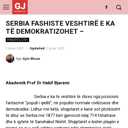
GJ
DRITARE E RE
SERBIA FASHISTE VESHTIRË E KA
TË DEMOKRATIZOHET –
PAKATEGORI
2 Janar 2023
Updated:
2 Janar 2023
Nga
Gjin Musa
Akademik Prof Dr Hakif Bjarami
Serbia e ka të vështirë të zbres nga pozicioni
fantazmë “popull i qiellit”, në popullsi normale civilizuese dhe
demokratike. Lidhur me këtë, shqiptarët e kanë sot plotësisht
të ditur se Serbia më 1877 bëri gjenocid ndaj 714 fshatrave
dhe 6 qytete të Sanxhakut Nishit. Shqiptarët e kishin plagën e