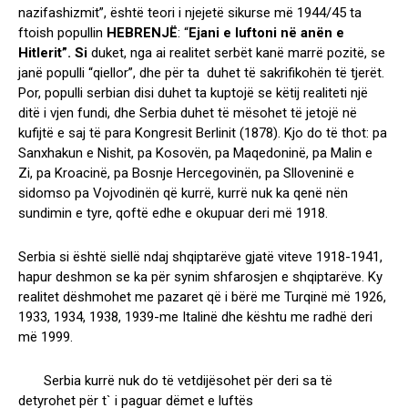
nazifashizmit”, është teori i njejetë sikurse më 1944/45 ta
ftoish popullin
HEBRENJË
: “
Ejani e luftoni në anën e
Hitlerit”. Si
duket, nga ai realitet serbët kanë marrë pozitë, se
janë populli “qiellor”, dhe për ta duhet të sakrifikohën të tjerët.
Por, populli serbian disi duhet ta kuptojë se këtij realiteti një
ditë i vjen fundi, dhe Serbia duhet të mësohet të jetojë në
kufijtë e saj të para Kongresit Berlinit (1878). Kjo do të thot: pa
Sanxhakun e Nishit, pa Kosovën, pa Maqedoninë, pa Malin e
Zi, pa Kroacinë, pa Bosnje Hercegovinën, pa Slloveninë e
sidomso pa Vojvodinën që kurrë, kurrë nuk ka qenë nën
sundimin e tyre, qoftë edhe e okupuar deri më 1918.
Serbia si është siellë ndaj shqiptarëve gjatë viteve 1918-1941,
hapur deshmon se ka për synim shfarosjen e shqiptarëve. Ky
realitet dëshmohet me pazaret që i bërë me Turqinë më 1926,
1933, 1934, 1938, 1939-me Italinë dhe kështu me radhë deri
më 1999.
Serbia kurrë nuk do të vetdijësohet për deri sa të
detyrohet për t` i paguar dëmet e luftës