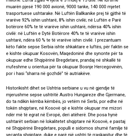
milionë. Lufta zgjati 4 vjetë e 3 muej e 15 ditë. Në luftime
muarën pjesë 190 000 avionë, 9000 tanke, 140 000 mjetet
trasportuese ushtarake. Në Luftën Ballkanike prej të gjithë të
vrarëve 92% ishin ushtarë, 8% ishin civilë; në Luftën e Parë
botërore 60% te të vrarëve ishin ushtarë, ndërsa 40% ishin
civilë: në Luftën e Dytë Botërore 40% te të vrarëve ishin
ushtarë, ndëra 60 % te të vrarëve ishin civilë. I prezantuam
këto fakte sepse Serbia ishte shkaktare e luftës, për faktin se
e kishte okupuar Kosovën, Maqedoninë dhe synonte për ta
okupuar edhe Shqipërinë Bregdetare, prandaj në shkallë të
rrufeshme u orientua për ta okupuar Bosnje Hercegovinën,
por i hasi “sharra në gozhdë” të autriakëve.
Historikisht dihet se Ushtria serbiane u vu në gjendje të
mjerushme sepse ushtritë Austro Hungareze dhe Gjermane,
do ta ndikin këmba këmbës, jo vetëm në Serbi, por edhe në
tokën shqiptare, në Kosovë që e kishte okupuar me mizori
ndër më të egrat në Evropë, deri atëherë. Dhe posa hynë
ushtarët serbian në lokalitetet shqiptare në Kosovë, e pastaj
në Shqipërinë Bregdetare, populli e sidomos shumë familje të
veçanta shqiptare, duke e parë një ushtri të rraskapitur dhe të