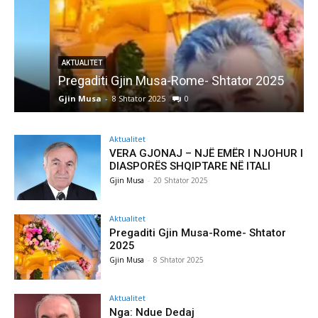
AKTUALITET
Pregaditi Gjin Musa-Rome- Shtator 2025
Gjin Musa
-
8 Shtator 2025
0
G
Aktualitet
VERA GJONAJ – NJË EMËR I NJOHUR I
DIASPORËS SHQIPTARE NË ITALI
Gjin Musa
-
20 Shtator 2025
Aktualitet
Pregaditi Gjin Musa-Rome- Shtator
2025
Gjin Musa
-
8 Shtator 2025
Aktualitet
Nga: Ndue Dedaj