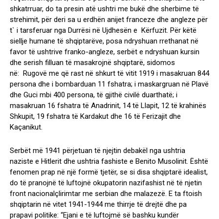
shkatrruar, do ta presin atë ushtri me bukë dhe sherbime të
strehimit, për deri sa u erdhën anijet franceze dhe angleze për
t` i tarsferuar nga Durrësi në Ujdhesën e Kërfuzit. Për këtë
siellje humane të shqiptarëve, posa ndryshuan rrethanat në
favor të ushtrive franko-angleze, serbët e ndryshuan kursin
dhe serish filluan të masakrojnë shqiptarë, sidomos
në: Rugovë me që rast në shkurt të vitit 1919 i masakruan 844
persona dhe i bombarduan 11 fshatra; i maskargruan në Plavë
dhe Guci mbi 400 persona, të gjithë civilë duarthatë; i
masakruan 16 fshatra të Anadrinit, 14 të Llapit, 12 të krahinës
Shkupit, 19 fshatra të Kardakut dhe 16 të Ferizajit dhe
Kaçanikut.
Serbët më 1941 përjetuan të njejtin debakël nga ushtria
naziste e Hitlerit dhe ushtria fashiste e Benito Musolinit. Është
fenomen prap në një formë tjetër, se si disa shqiptarë idealist,
do të pranojnë të luftojnë okupatorin nazifashist në të njetin
front nacionalçlirimtar me serbian dhe malazezë. E ta ftoish
shqiptarin në vitet 1941-1944 me thirrje të drejtë dhe pa
prapavi politike: “Ejani e të luftojmë së bashku kundër