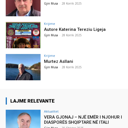
Gjin Musa
-
28 Korrik 2025
Krijime
Autore Katerina Tereziu Ligeja
Gjin Musa
-
28 Korrik 2025
Krijime
Murtez Asllani
Gjin Musa
-
28 Korrik 2025
LAJME RELEVANTE
Aktualitet
VERA GJONAJ – NJË EMËR I NJOHUR I
DIASPORËS SHQIPTARE NË ITALI
Gjin Musa
-
20 Shtator 2025