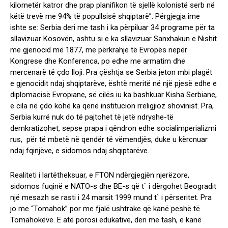
kilometër katror dhe prap planifikon të sjellë kolonistë serb në
këtë trevë me 94% të popullsisë shqiptarë”. Përgjegja ime
ishte se: Serbia deri me tash i ka përpiluar 34 programe për ta
sllavizuar Kosovën, ashtu si e ka sllavizuar Sanxhakun e Nishit
me gjenocid më 1877, me përkrahje të Evropës nepër
Kongrese dhe Konferenca, po edhe me armatim dhe
mercenarë të çdo lloji. Pra çështja se Serbia jeton mbi plagët
e gjenocidit ndaj shqiptarëve, është meritë në një pjesë edhe e
diplomacisë Evropiane, së cilës iu ka bashkuar Kisha Serbiane,
e cila në çdo kohë ka qenë institucion rreligjioz shovinist. Pra,
Serbia kurrë nuk do të pajtohet të jetë ndryshe-të
demkratizohet, sepse prapa i qëndron edhe socialimperializmi
rus, për të mbetë në qendër të vëmendjës, duke u kërcnuar
ndaj fqinjëve, e sidomos ndaj shqiptarëve.
Realiteti i lartëtheksuar, e FTON ndërgjegjën njerëzore,
sidomos fuqinë e NATO-s dhe BE-s që t` i dërgohet Beogradit
një mesazh se rasti i 24 marsit 1999 mund t` i përseritet. Pra
jo me “Tomahok” por me fjalë ushtrake që kanë peshë të
Tomahokëve. E atë porosi edukative, deri me tash, e kanë