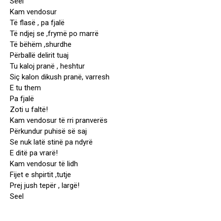
Seel
Kam vendosur
Të flasë , pa fjalë
Të ndjej se ,frymë po marrë
Të bëhëm ,shurdhe
Përballë delirit tuaj
Tu kaloj pranë , heshtur
Siç kalon dikush pranë, varresh
E tu them
Pa fjalë
Zoti u faltë!
Kam vendosur të rri pranverës
Përkundur puhisë së saj
Se nuk latë stinë pa ndyrë
E ditë pa vrarë!
Kam vendosur të lidh
Fijet e shpirtit ,tutje
Prej jush tepër , largë!
Seel