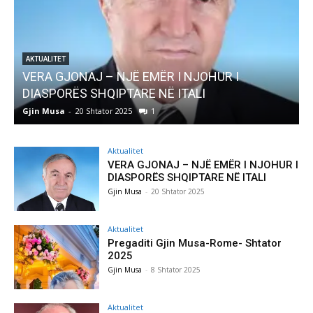
AKTUALITET
VERA GJONAJ – NJË EMËR I NJOHUR I
DIASPORËS SHQIPTARE NË ITALI
Gjin Musa
-
20 Shtator 2025
1
G
Aktualitet
VERA GJONAJ – NJË EMËR I NJOHUR I
DIASPORËS SHQIPTARE NË ITALI
Gjin Musa
-
20 Shtator 2025
Aktualitet
Pregaditi Gjin Musa-Rome- Shtator
2025
Gjin Musa
-
8 Shtator 2025
Aktualitet