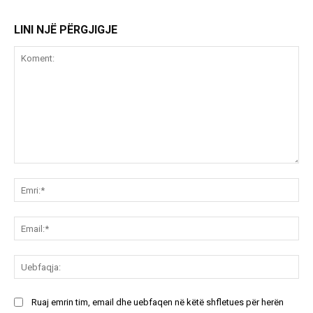
LINI NJË PËRGJIGJE
Koment:
Emr
Ema
Ue
Ruaj emrin tim, email dhe uebfaqen në këtë shfletues për herën