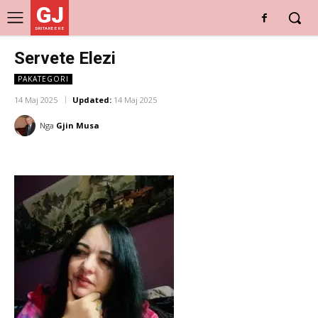
GJ
DRITARE E RE
Servete Elezi
PAKATEGORI
14 Maj 2025
Updated:
14 Maj 2025
Nga
Gjin Musa