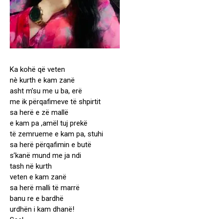
Ka kohë që veten
nè kurth e kam zanë
asht m’su me u ba, erë
me ik përqafimeve të shpirtit
sa herë e zë mallë
e kam pa ,amël tuj prekë
të zemrueme e kam pa, stuhi
sa herë përqafimin e butë
s’kanë mund me ja ndi
tash në kurth
veten e kam zanë
sa herë malli të marrë
banu re e bardhë
urdhën i kam dhanë!