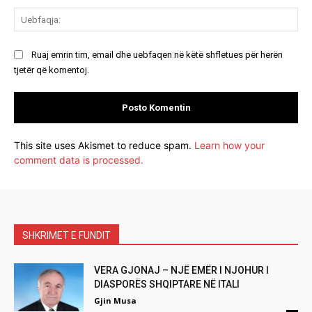
Ue
Ruaj emrin tim, email dhe uebfaqen në këtë shfletues për herën
tjetër që komentoj.
This site uses Akismet to reduce spam.
Learn how your
comment data is processed.
SHKRIMET E FUNDIT
VERA GJONAJ – NJË EMËR I NJOHUR I
DIASPORËS SHQIPTARE NË ITALI
Gjin Musa