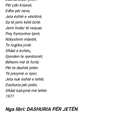
Për çdo krijesë,
Edhe për neve,
Jeta është e vështirë,
Sa të jemi këtë botë.
Jemi lindur të vequar,
Prej frymorëve tjerë,
Ndryshimi mbetët,
Te logjika jonë.
Sfidat e kohës,,
Gjenden te njerëzorët,
Bëhemi më të fortë,
Për te dashtë jetën.
Të jetojmë si njeri,
Jeta nuk është e lehtë,
Dashuria për jetën,
Sfidat kalojmë më lehtë.
1977
Nga libri: DASHURIA PËR JETËN