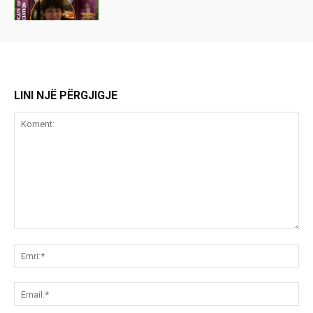
LINI NJË PËRGJIGJE
Koment:
Emr
Ema