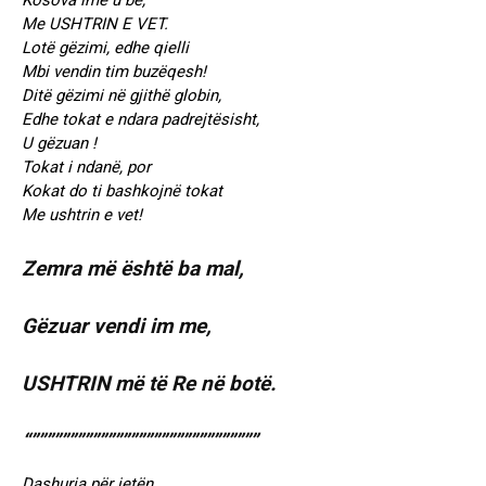
Kosova ime u bë,
Me USHTRIN E VET.
Lotë gëzimi, edhe qielli
Mbi vendin tim buzëqesh!
Ditë gëzimi në gjithë globin,
Edhe tokat e ndara padrejtësisht,
U gëzuan !
Tokat i ndanë, por
Kokat do ti bashkojnë tokat
Me ushtrin e vet!
Zemra më është ba mal,
Gëzuar vendi im me,
USHTRIN më të Re në botë.
“””””””””””””””””””””””””””””””
Dashuria për jetën