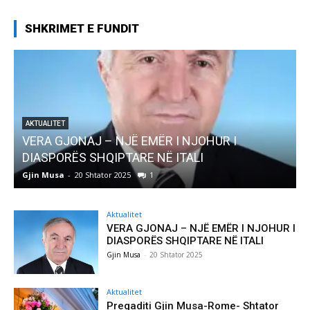
SHKRIMET E FUNDIT
AKTUALITET
Pregaditi Gjin Musa-Rome- Shtator 2025
Gjin Musa
-
8 Shtator 2025
0
Aktualitet
VERA GJONAJ – NJË EMËR I NJOHUR I
DIASPORËS SHQIPTARE NË ITALI
Gjin Musa
-
20 Shtator 2025
Aktualitet
Pregaditi Gjin Musa-Rome- Shtator