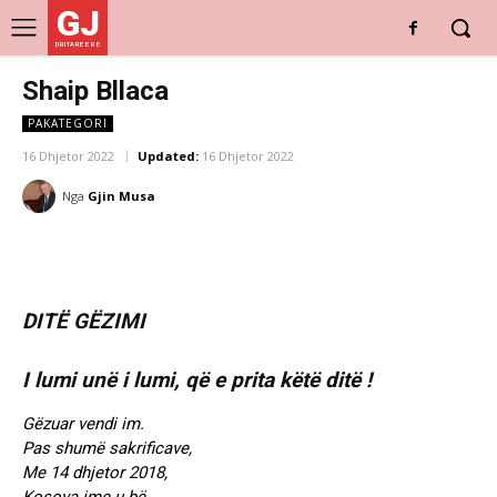
GJ
DRITARE E RE
Shaip Bllaca
PAKATEGORI
16 Dhjetor 2022
Updated:
16 Dhjetor 2022
Nga
Gjin Musa
DITË GËZIMI
I lumi unë i lumi, që e prita këtë ditë !
Gëzuar vendi im.
Pas shumë sakrificave,
Me 14 dhjetor 2018,