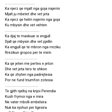
………………………………….
Ka njerz qe mjalt nga goja nxjerrin
Mjalt ju mbetet dhe vet jeta
Ka njerz qe helm nxjerrin nga goja
Ku mbysin dhe vet vehten
……………………………………….
Ka djaj te maskuar si engjull
Djall qe mbysin dhe vet pjellin
Ka engjull qe te mbron nga rreziku
Rrezikun gropos per te mirin
…………………………………….
Ka qe jeten me pertes e jeton
Dhe vet jeta ters te shkon
Ka qe zhyten nga padrejtesia
Por ne fund triumfon zotesia
……………………………………..
Te gjith njelloj na krijoi Perendia
Kush frymoi nga e mira
Ne vater mbolli embelsira
Nuk ka njohuri per ligesira.