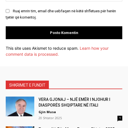
Ruaj emrin tim, email dhe uebfaqen në këtë shfletues për herën
tjetër që komentoj.
This site uses Akismet to reduce spam.
Learn how your
comment data is processed.
SHKRIMET E FUNDIT
VERA GJONAJ – NJË EMËR I NJOHUR I
DIASPORËS SHQIPTARE NË ITALI
Gjin Musa
20 Shtator 2025
1