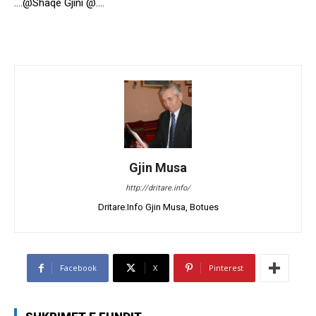
….@Shaqe Gjini @….
Gjin Musa
http://dritare.info/
Dritare.Info Gjin Musa, Botues
Facebook
X
Pinterest