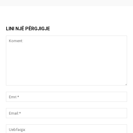
LINI NJË PËRGJIGJE
Koment:
Emr
Ema
Ue