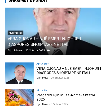
SHKRIMET E FUNDIT
JONAJ – NJË EMËR I NJOHUR I
AKTUALITET
RËS SHQIPTARE NË ITALI
Pregaditi Gj
-
20 Shtator 2025
1
Gjin Musa
-
8 Sht
Aktualitet
VERA GJONAJ – NJË EMËR I NJOHUR I
DIASPORËS SHQIPTARE NË ITALI
Gjin Musa
-
20 Shtator 2025
Aktualitet
Pregaditi Gjin Musa-Rome- Shtator
2025
Gjin Musa
-
8 Shtator 2025