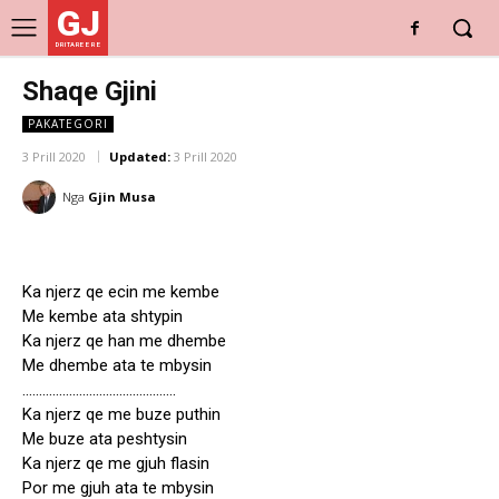
GJ
DRITARE E RE
Shaqe Gjini
PAKATEGORI
3 Prill 2020
Updated:
3 Prill 2020
Nga
Gjin Musa
Ka njerz qe ecin me kembe
Me kembe ata shtypin
Ka njerz qe han me dhembe
Me dhembe ata te mbysin
……………………………………….
Ka njerz qe me buze puthin
Me buze ata peshtysin
Ka njerz qe me gjuh flasin
Por me gjuh ata te mbysin