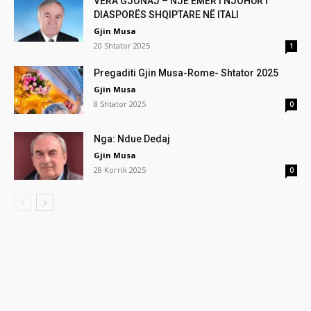
VERA GJONAJ – NJË EMËR I NJOHUR I
DIASPORËS SHQIPTARE NË ITALI
Gjin Musa
20 Shtator 2025
1
Pregaditi Gjin Musa-Rome- Shtator 2025
Gjin Musa
8 Shtator 2025
0
Nga: Ndue Dedaj
Gjin Musa
28 Korrik 2025
0