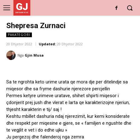
GJ
DRITARE E RE
Shepresa Zurnaci
PAKATEGORI
20 Dhjetor 2022
Updated:
20 Dhjetor 2022
Nga
Gjin Musa
Sa te ngrohta keto urime urata qe mora dje per ditelindje sa
miqesor dhe sa fryme dashurie njerezore percjellin
Permes ketyre urimeve uratave, shihet shpirti miqesor i
çdonjerit prej jush dhe vlerat e larta qe karakterizojne njeriun,
thjesht karakterin e tij/ saj !
Keshtu mbillet dashuria ndaj njerezimit, kur kemi konsiderate
dhe respekt per miqesine e gjere, se « familjen e ngushte dhe
te vegjlit e vet i do edhe ujku »
Ju pergezoj dhe falenderoj nga zemra