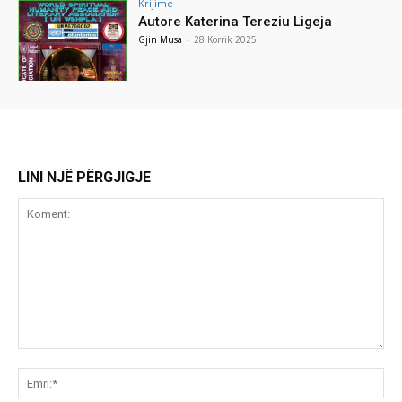
Krijime
Autore Katerina Tereziu Ligeja
Gjin Musa
-
28 Korrik 2025
LINI NJË PËRGJIGJE
Koment:
Emr