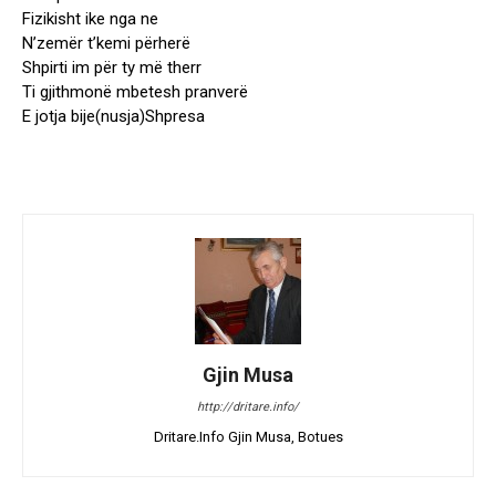
Fizikisht ike nga ne
N’zemër t’kemi përherë
Shpirti im për ty më therr
Ti gjithmonë mbetesh pranverë
E jotja bije(nusja)Shpresa
Gjin Musa
http://dritare.info/
Dritare.Info Gjin Musa, Botues