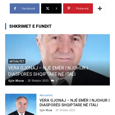
Facebook
X
Pinterest
SHKRIMET E FUNDIT
R I
AKTUALITET
Pregaditi Gjin Musa-Rome- Shtator 2025
Gjin Musa
-
8 Shtator 2025
0
Aktualitet
VERA GJONAJ – NJË EMËR I NJOHUR I
DIASPORËS SHQIPTARE NË ITALI
Gjin Musa
-
20 Shtator 2025