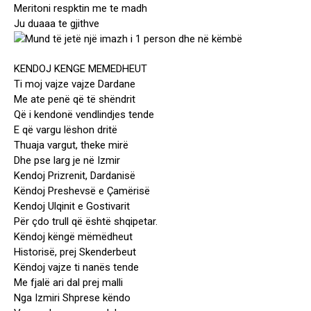
Meritoni respktin me te madh
Ju duaaa te gjithve
KENDOJ KENGE MEMEDHEUT
Ti moj vajze vajze Dardane
Me ate penë që të shëndrit
Që i kendonë vendlindjes tende
E që vargu lëshon dritë
Thuaja vargut, theke mirë
Dhe pse larg je në Izmir
Kendoj Prizrenit, Dardanisë
Këndoj Preshevsë e Çamërisë
Kendoj Ulqinit e Gostivarit
Për çdo trull që është shqipetar.
Këndoj këngë mëmëdheut
Historisë, prej Skenderbeut
Këndoj vajze ti nanës tende
Me fjalë ari dal prej malli
Nga Izmiri Shprese këndo