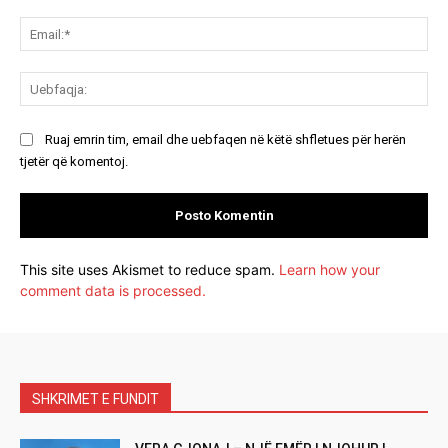
Ema
Ue
Ruaj emrin tim, email dhe uebfaqen në këtë shfletues për herën
tjetër që komentoj.
This site uses Akismet to reduce spam.
Learn how your
comment data is processed.
SHKRIMET E FUNDIT