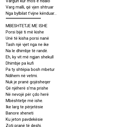
Vargun kur mos e ndalo
Varg malli, që vjen shtruar
Nga bylbilat t’vijne kënduar…
“””””””””””””””””””””””””””””””
MBESHTETJE ME ISHE
Porsi bijë ti më kishe
Unë të kisha porsi nanë
Tash një vjet nga ne ike
Na le dhimbje të randë.
Eh, ky vit më ngjan shekull
Dhimbje pa kufi
Pa ty shtëpia bosh mbetur
Ndihem në vetmi.
Nuk je pranë gojësheqer
Që njëherë s’ma prishe
Në nevojë për çdo herë
Mbështetje më ishe.
Ike larg te përjetësie
Banore xheneti
Ku jeton pavdekësie
Zoti pranë të deshi.