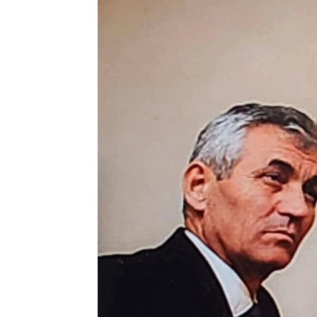
AKTUALITET
AKTUALITET
VERA GJONAJ – NJË EMËR I
NJOHUR I DIASPORËS
Pregaditi Gjin
SHQIPTARE NË ITALI
Shtator 2025
Gjin Musa
-
20 Shtator 2025
1
Gjin Musa
-
8 Shtato