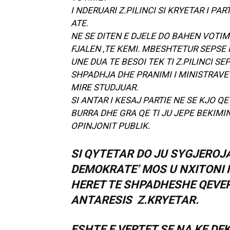
I NDERUARI Z.PILINCI SI KRYETAR I P
ATE.
NE SE DITEN E DJELE DO BAHEN VOTIM
FJALEN ,TE KEMI. MBESHTETUR SEPSE 
UNE DUA TE BESOI TEK TI Z.PILINCI S
SHPADHJA DHE PRANIMI I MINISTRAVE
MIRE STUDJUAR.
SI ANTAR I KESAJ PARTIE NE SE KJO 
BURRA DHE GRA QE TI JU JEPE BEKIM
OPINJONIT PUBLIK.
SI QYTETAR DO JU SYGJEROJA
DEMOKRATE’ MOS U NXITONI 
HERET TE SHPADHESHE QEVER
ANTARESIS Z.KRYETAR.
ESHTE E VERTET SE NA KE DE