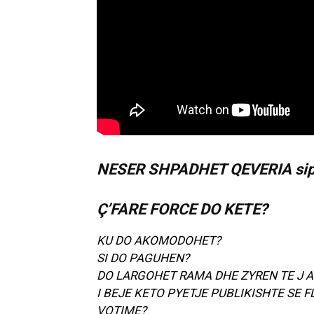
NESER SHPADHET QEVERIA sipas 
Ç’FARE FORCE DO KETE?
KU DO AKOMODOHET?
SI DO PAGUHEN?
DO LARGOHET RAMA DHE ZYREN TE J A 
I BEJE KETO PYETJE PUBLIKISHTE SE FL
VOTIME?