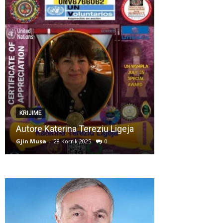
KRIJIME
KRIJIME
Autore Katerina Tereziu Ligeja
Murtez Asllani
Gjin Musa
-
28 Korrik 2025
0
Gjin Musa
-
28 Korr