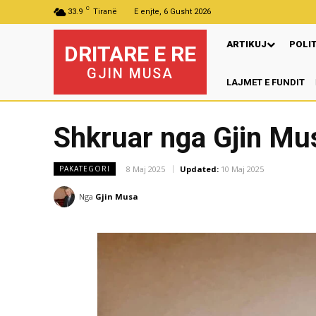
C
33.9
Tiranë
E enjte, 6 Gusht 2026
ARTIKUJ
POLI
DRITARE E RE
GJIN MUSA
LAJMET E FUNDIT
Pre
Shkruar nga Gjin Mu
8 Maj 2025
Updated:
10 Maj 2025
PAKATEGORI
Nga
Gjin Musa