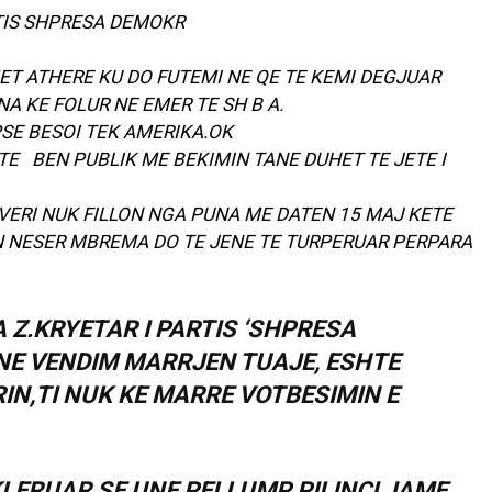
ARTIS SHPRESA DEMOKR
ET ATHERE KU DO FUTEMI NE QE TE KEMI DEGJUAR
NA KE FOLUR NE EMER TE SH B A.
EPSE BESOI TEK AMERIKA.OK
TE BEN PUBLIK ME BEKIMIN TANE DUHET TE JETE I
QEVERI NUK FILLON NGA PUNA ME DATEN 15 MAJ KETE
IN NESER MBREMA DO TE JENE TE TURPERUAR PERPARA
 Z.KRYETAR I PARTIS ‘SHPRESA
NE VENDIM MARRJEN TUAJE, ESHTE
IN,TI NUK KE MARRE VOTBESIMIN E
KLERUAR SE UNE PELLUMP PILINCI JAME