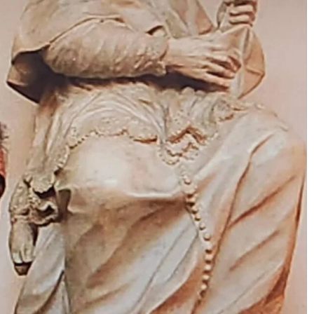
AKTUALITET
 Musa-Rome-
Nga: Ndue Dedaj
r 2025
0
Gjin Musa
-
28 Korrik 2025
0