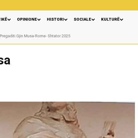
TIKË
OPINIONE
HISTORI
SOCIALE
KULTURË
gaditi Gjin Musa-Rome- Shtator 2025
Nga: Ndue Dedaj
sa