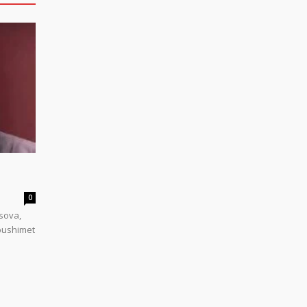
0
sova,
 pushimet