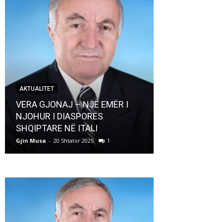
AKTUALITET
AKTUALITET
VERA GJONAJ – NJË EMËR I
NJOHUR I DIASPORËS
Pregaditi Gji
SHQIPTARE NË ITALI
Shtator 2025
Gjin Musa
-
20 Shtator 2025
1
Gjin Musa
-
8 Shtat