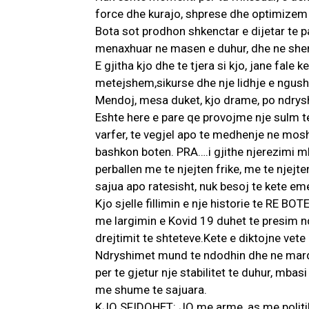
force dhe kurajo, shprese dhe optimizem p
Bota sot prodhon shkenctar e dijetar te 
menaxhuar ne masen e duhur, dhe ne sher
E gjitha kjo dhe te tjera si kjo, jane fale
metejshem,sikurse dhe nje lidhje e ngush
Mendoj, mesa duket, kjo drame, po ndry
Eshte here e pare qe provojme nje sulm te 
varfer, te vegjel apo te medhenje ne mos
bashkon boten. PRA….i gjithe njerezimi mb
perballen me te njejten frike, me te njejt
sajua apo ratesisht, nuk besoj te kete e
Kjo sjelle fillimin e nje historie te R
me largimin e Kovid 19 duhet te presim nd
drejtimit te shteteve.Kete e diktojne vete 
Ndryshimet mund te ndodhin dhe ne mardh
per te gjetur nje stabilitet te duhur, mb
me shume te sajuara.
KJO SFIDOHET: JO me arme, as me politik