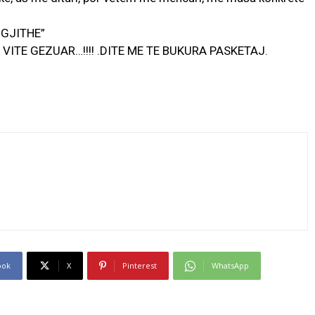
 GJITHE”
ME VITE GEZUAR…!!!! .DITE ME TE BUKURA PASKETAJ.
ook
X
Pinterest
WhatsApp