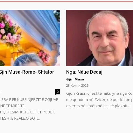
 Gjin Musa-Rome- Shtator
Nga: Ndue Dedaj
Gjin Musa
28 Korrik 2025
5
0
Gjon Krasniqi është miku ynë nga Ko
LERA E FB KURE NJERZIT E ZGJUAR
me qendrim në Zvicër, që po i kalon
NE TE MIRE TE
e verës në shtëpinë e tij të plazhit...
HQETESIMI KETU BEHET PUBLIK
 ESHTE REALE.O SOT...