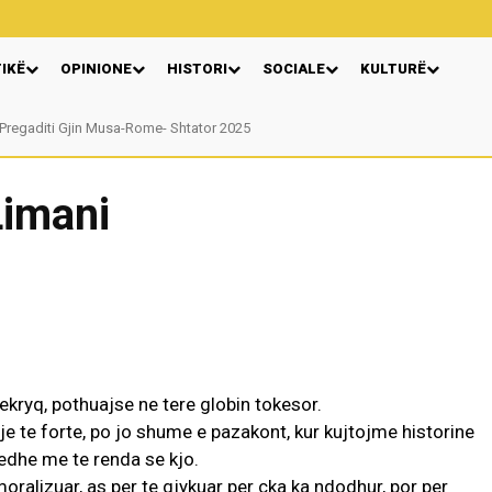
TIKË
OPINIONE
HISTORI
SOCIALE
KULTURË
Pregaditi Gjin Musa-Rome- Shtator 2025
Nga: Ndue Dedaj
Limani
ryq, pothuajse ne tere globin tokesor.
je te forte, po jo shume e pazakont, kur kujtojme historine
 edhe me te renda se kjo.
oralizuar, as per te gjykuar per cka ka ndodhur, por per