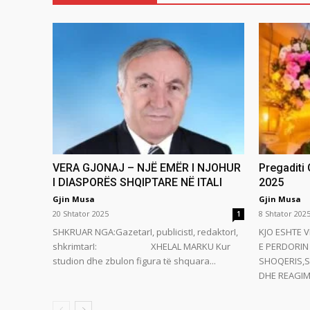
VERA GJONAJ – NJË EMËR I NJOHUR
Pregaditi
I DIASPORËS SHQIPTARE NË ITALI
2025
Gjin Musa
Gjin Musa
20 Shtator 2025
8 Shtator 202
1
SHKRUAR NGA:GazetarI, publicistI, redaktorI,
KJO ESHTE V
shkrimtarI: XHELAL MARKU Kur
E PERDORIN 
studion dhe zbulon figura të shquara...
SHOQERIS,S
DHE REAGIMI