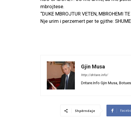
mbrojtese.
“DUKE MBROJTUR VETEN, MBROHEMI TE
Nje urim i perzemert per te gjithe: SHU
Gjin Musa
http://dritare.info/
Dritare.Info Gjin Musa, Botues
Faceb
Shpërndaje