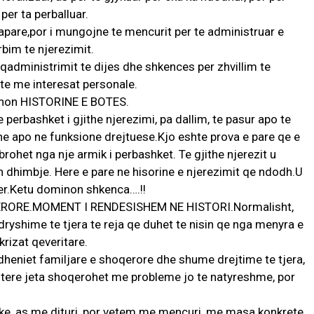
er ta perballuar.
papare,por i mungojne te
mencurit per te administruar e
bim te njerezimit.
 keqadministrimit te dijes dhe shkences per zhvillim te
te me interesat personale.
shon HISTORINE E BOTES.
perbashket i gjithe njerezimi, pa dallim, te pasur apo te
he apo ne funksione drejtuese.Kjo eshte prova e pare qe e
rohet nga nje armik i perbashket. Te gjithe njerezit u
en dhimbje. Here e pare ne hisorine e njerezimit qe ndodh.U
mer.Ketu dominon shkenca….!!
E BOTERORE.MOMENT I RENDESISHEM NE HISTORI.Normalisht,
ryshime te tjera te reja qe duhet te nisin qe nga menyra e
krizat qeveritare.
eniet familjare e shoqerore dhe shume drejtime te tjera,
asi tere jeta shoqerohet me probleme jo te natyreshme, por
e, as me dituri, por vetem me mencuri, me masa konkrete