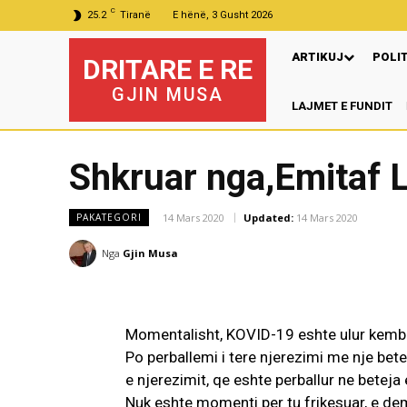
C
25.2
Tiranë
E hënë, 3 Gusht 2026
ARTIKUJ
POLI
DRITARE E RE
GJIN MUSA
LAJMET E FUNDIT
Shkruar nga,Emitaf 
14 Mars 2020
Updated:
14 Mars 2020
PAKATEGORI
Nga
Gjin Musa
Momentalisht, KOVID-19 eshte ulur kembek
Po perballemi i tere njerezimi me nje bete
e njerezimit, qe eshte perballur ne beteja
Nuk eshte momenti per tu frikesuar, e dem