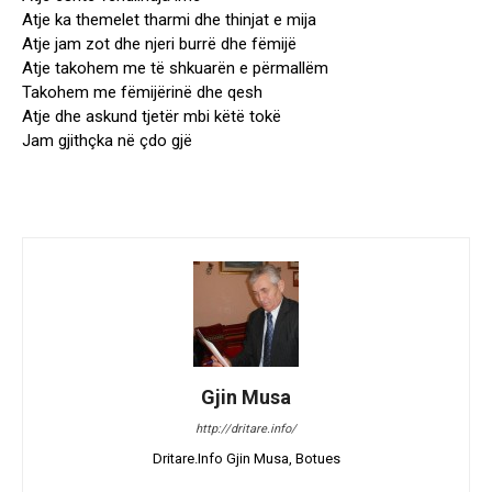
Atje ka themelet tharmi dhe thinjat e mija
Atje jam zot dhe njeri burrë dhe fëmijë
Atje takohem me të shkuarën e përmallëm
Takohem me fëmijërinë dhe qesh
Atje dhe askund tjetër mbi këtë tokë
Jam gjithçka në çdo gjë
Gjin Musa
http://dritare.info/
Dritare.Info Gjin Musa, Botues