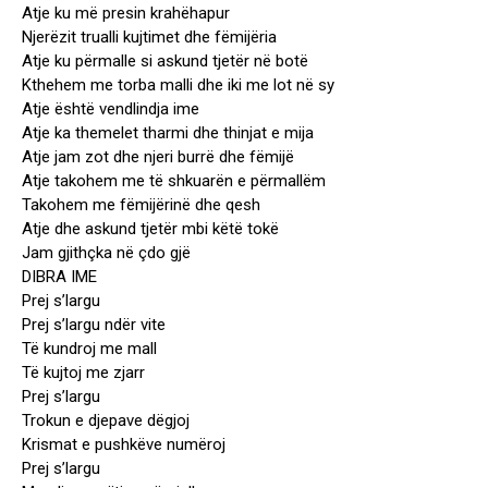
Atje ku më presin krahëhapur
Njerëzit trualli kujtimet dhe fëmijëria
Atje ku përmalle si askund tjetër në botë
Kthehem me torba malli dhe iki me lot në sy
Atje është vendlindja ime
Atje ka themelet tharmi dhe thinjat e mija
Atje jam zot dhe njeri burrë dhe fëmijë
Atje takohem me të shkuarën e përmallëm
Takohem me fëmijërinë dhe qesh
Atje dhe askund tjetër mbi këtë tokë
Jam gjithçka në çdo gjë
DIBRA IME
Prej s’largu
Prej s’largu ndër vite
Të kundroj me mall
Të kujtoj me zjarr
Prej s’largu
Trokun e djepave dëgjoj
Krismat e pushkëve numëroj
Prej s’largu