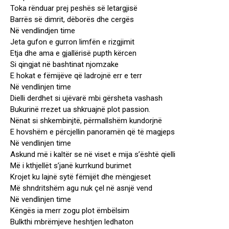
Toka rënduar prej peshës së letargjisë
Barrës së dimrit, dëborës dhe cergës
Në vendlindjen time
Jeta gufon e gurron limfën e rizgjimit
Etja dhe ama e gjallërisë pupth kërcen
Si qingjat në bashtinat njomzake
E hokat e fëmijëve që ladrojnë err e terr
Në vendlinjen time
Dielli derdhet si ujëvarë mbi gërsheta vashash
Bukurinë rrezet ua shkruajnë plot passion.
Nënat si shkembinjtë, përmallshëm kundorjnë
E hovshëm e përcjellin panoramën që të magjeps
Në vendlinjen time
Askund më i kaltër se në viset e mija s’është qielli
Më i kthjellët s’janë kurrkund burimet
Krojet ku lajnë sytë fëmijët dhe mëngjeset
Më shndritshëm agu nuk çel në asnjë vend
Në vendlinjen time
Këngës ia merr zogu plot ëmbëlsim
Bulkthi mbrëmjeve heshtjen ledhaton