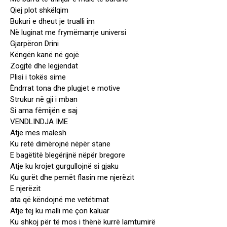
Qiej plot shkëlqim
Bukuri e dheut je trualli im
Në luginat me frymëmarrje universi
Gjarpëron Drini
Këngën kanë në gojë
Zogjtë dhe legjendat
Plisi i tokës sime
Ëndrrat tona dhe plugjet e motive
Strukur në gji i mban
Si ama fëmijën e saj
VENDLINDJA IME
Atje mes malesh
Ku retë dimërojnë nëpër stane
E bagëtitë blegërijnë nëpër bregore
Atje ku krojet gurgullojnë si gjaku
Ku gurët dhe pemët flasin me njerëzit
E njerëzit
ata që këndojnë me vetëtimat
Atje tej ku malli më çon kaluar
Ku shkoj për të mos i thënë kurrë lamtumirë