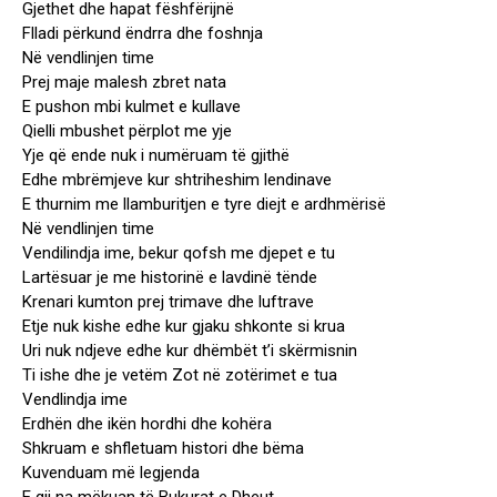
Gjethet dhe hapat fëshfërijnë
Flladi përkund ëndrra dhe foshnja
Në vendlinjen time
Prej maje malesh zbret nata
E pushon mbi kulmet e kullave
Qielli mbushet përplot me yje
Yje që ende nuk i numëruam të gjithë
Edhe mbrëmjeve kur shtriheshim lendinave
E thurnim me llamburitjen e tyre diejt e ardhmërisë
Në vendlinjen time
Vendilindja ime, bekur qofsh me djepet e tu
Lartësuar je me historinë e lavdinë tënde
Krenari kumton prej trimave dhe luftrave
Etje nuk kishe edhe kur gjaku shkonte si krua
Uri nuk ndjeve edhe kur dhëmbët t’i skërmisnin
Ti ishe dhe je vetëm Zot në zotërimet e tua
Vendlindja ime
Erdhën dhe ikën hordhi dhe kohëra
Shkruam e shfletuam histori dhe bëma
Kuvenduam më legjenda