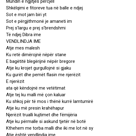
Mundin e ngjitjes përcjell
Shkëlqimi e fitoreve tua në balle e ndjej
Sot e mot jam biri yt
Sot e përgjithmonë je amaneti im
Prej s’largu e prej s’brendshmi
Të ndjej Dibra ime
VENDLINDJA IME
Atje mes malesh
Ku retë dimërojnë nëpër stane
E bagëtitë blegërijnë nëpër bregore
Atje ku krojet gurgullojnë si gjaku
Ku gurët dhe pemët flasin me njerëzit
E njerëzit
ata që këndojnë me vetëtimat
Atje tej ku malli më çon kaluar
Ku shkoj për të mos i thënë kurrë lamtumirë
Atje ku më presin krahëhapur
Njerëzit trualli kujtimet dhe fëmijëria
Atje ku përmalle si askund tjetër në botë
Kthehem me torba malli dhe iki me lot në sy
Atje është vendlindja ime