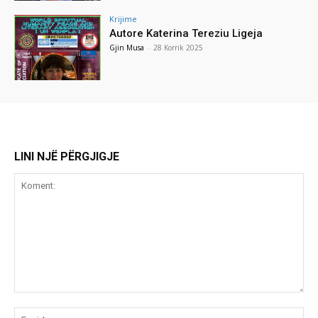
Krijime
Autore Katerina Tereziu Ligeja
Gjin Musa
-
28 Korrik 2025
LINI NJË PËRGJIGJE
Koment:
Emr