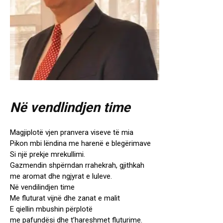
Në vendlindjen time
Magjiplotë vjen pranvera viseve të mia
Pikon mbi lëndina me harenë e blegërimave
Si një prekje mrekullimi.
Gazmendin shpërndan rrahekrah, gjithkah
me aromat dhe ngjyrat e luleve.
Në vendilindjen time
Me fluturat vijnë dhe zanat e malit
E qiellin mbushin përplotë
me pafundësi dhe t’hareshmet fluturime.