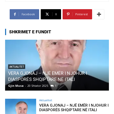
Facebook
X
Pinterest
SHKRIMET E FUNDIT
AKTUALITET
Pregaditi Gjin Musa-Rome- Shtator 2025
Gjin Musa
-
8 Shtator 2025
0
G
Aktualitet
VERA GJONAJ – NJË EMËR I NJOHUR I
DIASPORËS SHQIPTARE NË ITALI