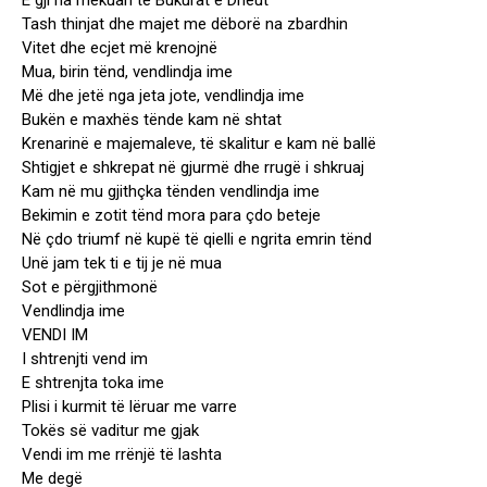
E gji na mëkuan të Bukurat e Dheut
Tash thinjat dhe majet me dëborë na zbardhin
Vitet dhe ecjet më krenojnë
Mua, birin tënd, vendlindja ime
Më dhe jetë nga jeta jote, vendlindja ime
Bukën e maxhës tënde kam në shtat
Krenarinë e majemaleve, të skalitur e kam në ballë
Shtigjet e shkrepat në gjurmë dhe rrugë i shkruaj
Kam në mu gjithçka tënden vendlindja ime
Bekimin e zotit tënd mora para çdo beteje
Në çdo triumf në kupë të qielli e ngrita emrin tënd
Unë jam tek ti e tij je në mua
Sot e përgjithmonë
Vendlindja ime
VENDI IM
I shtrenjti vend im
E shtrenjta toka ime
Plisi i kurmit të lëruar me varre
Tokës së vaditur me gjak
Vendi im me rrënjë të lashta
Me degë