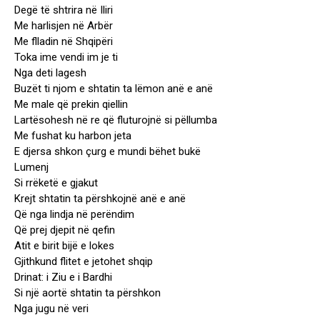
Degë të shtrira në Iliri
Me harlisjen në Arbër
Me flladin në Shqipëri
Toka ime vendi im je ti
Nga deti lagesh
Buzët ti njom e shtatin ta lëmon anë e anë
Me male që prekin qiellin
Lartësohesh në re që fluturojnë si pëllumba
Me fushat ku harbon jeta
E djersa shkon çurg e mundi bëhet bukë
Lumenj
Si rrëketë e gjakut
Krejt shtatin ta përshkojnë anë e anë
Që nga lindja në perëndim
Që prej djepit në qefin
Atit e birit bijë e lokes
Gjithkund flitet e jetohet shqip
Drinat: i Ziu e i Bardhi
Si një aortë shtatin ta përshkon
Nga jugu në veri