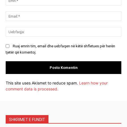
Ema
Ue
Ruaj emrin tim, email dhe uebfaqen në këtë shfletues për herën
tjetër që komentoj.
This site uses Akismet to reduce spam.
Learn how your
comment data is processed.
SHKRIMET E FUNDIT