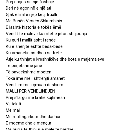
Prej qarjes së një foshnje
Deri në agoninë e një ati
Gjak e limfë i jep këtij trualli
Me Bunën Vjosën Shkumbinin
E lashtë historia e tokës ëmë
Vendit të maleve ku rritet e jeton shqiponja
Ku guri i mallit asht i rëndë
Ku e shenjtë është besa-besë
Ku amanetin as dheu se tretë
Atje ku thinjat e kreshnikëve dhe bota e majëmaleve
Të përjetshme janë
Të pavdekshme mbeten
Toka ime më i shtrenjti amanet
Vendi im më i çmuari dëshirim
MALLI PËR VENDLINDJEN
Prej s’largu me krahë kujtimesh
Vij tek ti
Me mal
Me mall ngarkuar dhe dashuri
E moçme dhe e mençur
Me burra të thinjur e male të bardhë