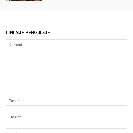
LINI NJË PËRGJIGJE
Koment:
Emr
Ema
Ue