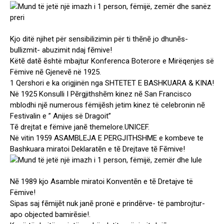
Kjo ditë njihet për sensibilizimin për ti thēnē jo dhunēs-
bullizmit- abuzimit ndaj fēmive!
Këtē datē ēshtë mbajtur Konferenca Boterore e Mirëqenjes së
Fëmive nē Gjenevē në 1925.
1 Qershori e ka origjinën nga SHTETET E BASHKUARA & KINA!
Në 1925 Konsulli I Pērgjithshēm kinez nē San Francisco
mblodhi njē numerous fëmijēsh jetim kinez të celebronin nē
Festivalin e ” Anijes së Dragoit”
Tē drejtat e fëmive janē themelore.UNICEF.
Në vitin 1959 ASAMBLEJA E PERGJITHSHME e kombeve te
Bashkuara miratoi Deklaratēn e tē Drejtave tē Fēmive!
Nē 1989 kjo Asamble miratoi Konventēn e tē Dretajve të
Fëmive!
Sipas saj fēmijēt nuk janē pronë e prindērve- të pambrojtur-
apo objected bamirēsie!.