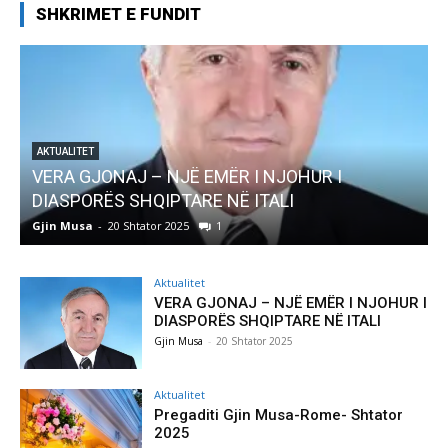
SHKRIMET E FUNDIT
JOHUR I
AKTUALITET
LI
Pregaditi Gjin Musa-Rome- Shtator 
Gjin Musa
-
8 Shtator 2025
0
Aktualitet
VERA GJONAJ – NJË EMËR I NJOHUR I
DIASPORËS SHQIPTARE NË ITALI
Gjin Musa
-
20 Shtator 2025
Aktualitet
Pregaditi Gjin Musa-Rome- Shtator
2025