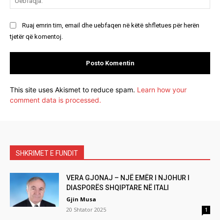
Ruaj emrin tim, email dhe uebfaqen në këtë shfletues për herën
tjetër që komentoj.
This site uses Akismet to reduce spam.
Learn how your
comment data is processed.
SHKRIMET E FUNDIT
VERA GJONAJ – NJË EMËR I NJOHUR I
DIASPORËS SHQIPTARE NË ITALI
Gjin Musa
20 Shtator 2025
1