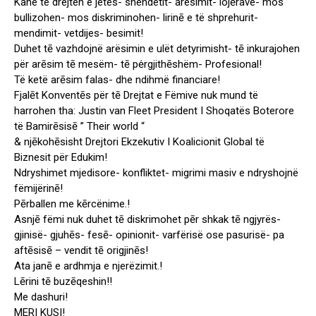
Kanë të drejtën e jetës- shëndetit- arësimit- lojērave- mos
bullizohen- mos diskriminohen- lirinē e të shprehurit-
mendimit- vetdijes- besimit!
Duhet tē vazhdojnë arësimin e ulët detyrimisht- tē inkurajohen
për arēsim tē mesëm- tē pėrgjithēshëm- Profesional!
Të ketë arēsim falas- dhe ndihmë financiare!
Fjalēt Konventēs për tē Drejtat e Fëmive nuk mund të
harrohen tha: Justin van Fleet President I Shoqatës Boterore
të Bamirēsisē ” Their world “
& njēkohēsisht Drejtori Ekzekutiv I Koalicionit Global të
Biznesit për Edukim!
Ndryshimet mjedisore- konfliktet- migrimi masiv e ndryshojnë
fëmijërinē!
Pērballen me kērcënime.!
Asnjē fëmi nuk duhet tē diskrimohet pēr shkak tē ngjyrës-
gjinisë- gjuhēs- fesē- opinionit- varfërisë ose pasurisë- pa
aftēsisē – vendit tē origjinēs!
Ata janē e ardhmja e njerëzimit.!
Lērini tē buzēqeshin!!
Me dashuri!
MERI KUSI!