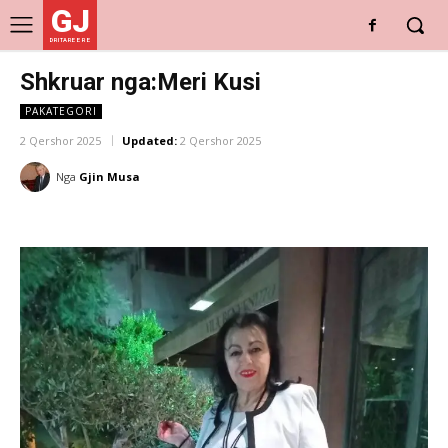
GJ
DRITARE E RE
Shkruar nga:Meri Kusi
PAKATEGORI
2 Qershor 2025
Updated:
2 Qershor 2025
Nga
Gjin Musa