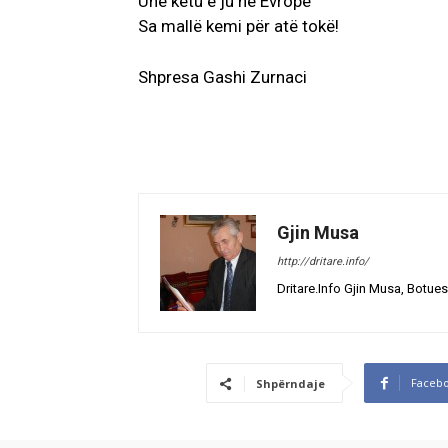
Une ketu e ju ne Evropë
Sa mallë kemi për atë tokë!
Shpresa Gashi Zurnaci
Gjin Musa
http://dritare.info/
Dritare.Info Gjin Musa, Botues
Faceb
Shpërndaje