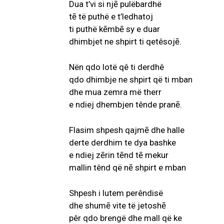
Dua t’vi si njē pulëbardhë
tē të puthë e t’ledhatoj
ti puthë kēmbē sy e duar
dhimbjet ne shpirt ti qetêsojē.
Nën qdo lotë qê ti derdhê
qdo dhimbje ne shpirt që ti mban
dhe mua zemra më therr
e ndiej dhembjen tênde pranē.
Flasim shpesh qajmē dhe halle
derte derdhim te dya bashke
e ndiej zērin tēnd tē mekur
mallin tênd që nē shpirt e mban
Shpesh i lutem perêndisë
dhe shumē vite të jetoshē
pêr qdo brengë dhe mall që ke