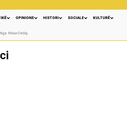
TIKË
OPINIONE
HISTORI
SOCIALE
KULTURË
a: Ndue Dedaj
Autore Katerina Tereziu Ligeja
ci