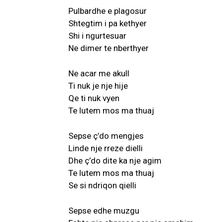
Pulbardhe e plagosur
Shtegtim i pa kethyer
Shi i ngurtesuar
Ne dimer te nberthyer
Ne acar me akull
Ti nuk je nje hije
Qe ti nuk vyen
Te lutem mos ma thuaj
Sepse ç’do mengjes
Linde nje rreze dielli
Dhe ç’do dite ka nje agim
Te lutem mos ma thuaj
Se si ndriqon qielli
Sepse edhe muzgu