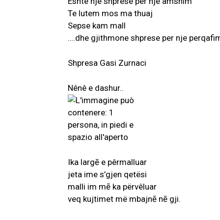
Eshte nje shprese per nje amshim
Te lutem mos ma thuaj
Sepse kam mall
….dhe gjithmone shprese per nje perqafi
Shpresa Gasi Zurnaci
Nênê e dashur..
Ika largē e pêrmalluar
jeta ime s’gjen qetësi
malli im mē ka përvêluar
veq kujtimet më mbajnē nē gji.