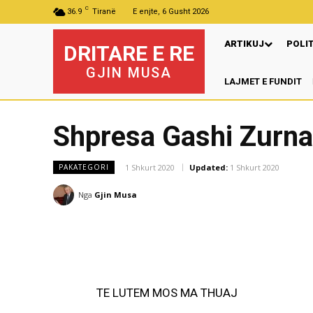
C
36.9
Tiranë
E enjte, 6 Gusht 2026
ARTIKUJ
POLI
DRITARE E RE
GJIN MUSA
LAJMET E FUNDIT
Ng
Shpresa Gashi Zurna
1 Shkurt 2020
Updated:
1 Shkurt 2020
PAKATEGORI
Nga
Gjin Musa
TE LUTEM MOS MA THUAJ