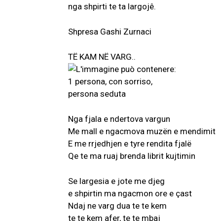
nga shpirti te ta largojê.
Shpresa Gashi Zurnaci
TË KAM NË VARG..
Nga fjala e ndertova vargun
Me mall e ngacmova muzën e mendimit
E me rrjedhjen e tyre rendita fjalë
Qe te ma ruaj brenda librit kujtimin
Se largesia e jote me djeg
e shpirtin ma ngacmon ore e çast
Ndaj ne varg dua te te kem
te te kem afer, te te mbaj