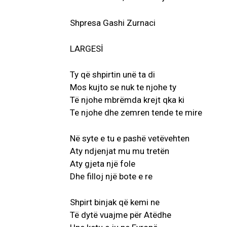
Shpresa Gashi Zurnaci
LARGESİ
Ty që shpirtin unë ta di
Mos kujto se nuk te njohe ty
Të njohe mbrëmda krejt qka ki
Te njohe dhe zemren tende te mire
Në syte e tu e pashë vetëvehten
Aty ndjenjat mu mu tretën
Aty gjeta një fole
Dhe filloj një bote e re
Shpirt binjak që kemi ne
Të dytë vuajme për Atëdhe