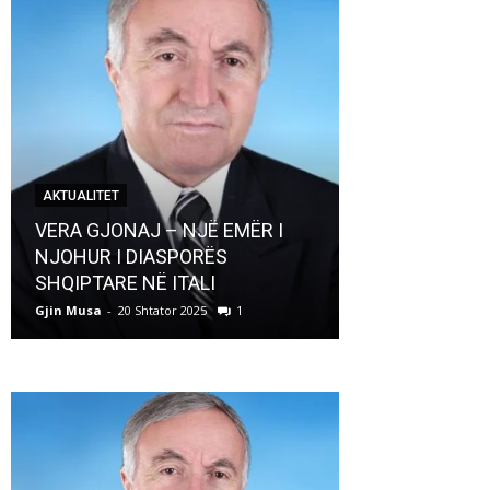
AKTUALITET
AKTUALITET
VERA GJONAJ – NJË EMËR I
NJOHUR I DIASPORËS
Pregaditi Gji
SHQIPTARE NË ITALI
Shtator 2025
Gjin Musa
-
20 Shtator 2025
1
Gjin Musa
-
8 Shtat