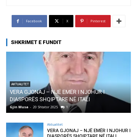
Facebook
X
Pinterest
SHKRIMET E FUNDIT
AKTUALITET
VERA GJONAJ – NJË EMËR I NJOHUR I
DIASPORËS SHQIPTARE NË ITALI
Gjin Musa
-
20 Shtator 2025
1
G
Aktualitet
VERA GJONAJ – NJË EMËR I NJOHUR I
DIASPORËS SHQIPTARE NË ITALI