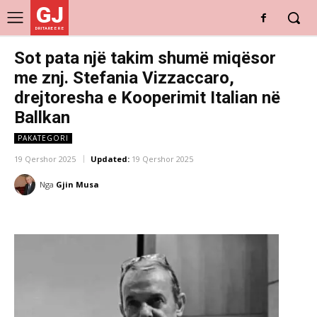
GJ
DRITARE E RE
Sot pata një takim shumë miqësor
me znj. Stefania Vizzaccaro,
drejtoresha e Kooperimit Italian në
Ballkan
PAKATEGORI
19 Qershor 2025
Updated:
19 Qershor 2025
Nga
Gjin Musa