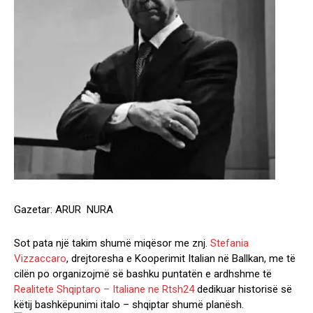
Gazetar: ARUR NURA
Sot pata një takim shumë miqësor me znj.
Stefania
Vizzaccaro
, drejtoresha e Kooperimit Italian në Ballkan, me të
cilën po organizojmë së bashku puntatën e ardhshme të
Realitete Shqiptaro – Italiane ne Rtsh24
dedikuar historisë së
këtij bashkëpunimi italo – shqiptar shumë planësh.