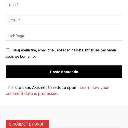
Emr
Ema
Ue
Ruaj emrin tim, email dhe uebfaqen në këtë shfletues për herën
tjetër që komentoj.
This site uses Akismet to reduce spam.
Learn how your
comment data is processed.
SHKRIMET E FUNDIT