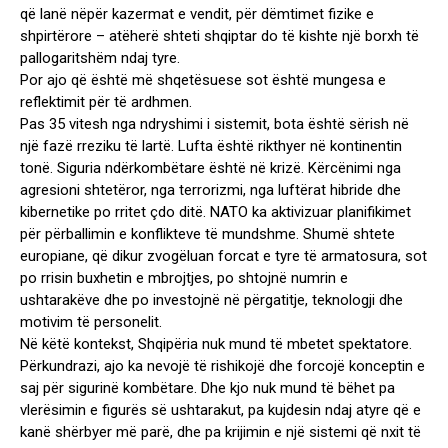
që lanë nëpër kazermat e vendit, për dëmtimet fizike e
shpirtërore – atëherë shteti shqiptar do të kishte një borxh të
pallogaritshëm ndaj tyre.
Por ajo që është më shqetësuese sot është mungesa e
reflektimit për të ardhmen.
Pas 35 vitesh nga ndryshimi i sistemit, bota është sërish në
një fazë rreziku të lartë. Lufta është rikthyer në kontinentin
tonë. Siguria ndërkombëtare është në krizë. Kërcënimi nga
agresioni shtetëror, nga terrorizmi, nga luftërat hibride dhe
kibernetike po rritet çdo ditë. NATO ka aktivizuar planifikimet
për përballimin e konflikteve të mundshme. Shumë shtete
europiane, që dikur zvogëluan forcat e tyre të armatosura, sot
po rrisin buxhetin e mbrojtjes, po shtojnë numrin e
ushtarakëve dhe po investojnë në përgatitje, teknologji dhe
motivim të personelit.
Në këtë kontekst, Shqipëria nuk mund të mbetet spektatore.
Përkundrazi, ajo ka nevojë të rishikojë dhe forcojë konceptin e
saj për sigurinë kombëtare. Dhe kjo nuk mund të bëhet pa
vlerësimin e figurës së ushtarakut, pa kujdesin ndaj atyre që e
kanë shërbyer më parë, dhe pa krijimin e një sistemi që nxit të