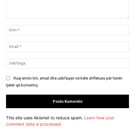
Koment:
Emr
Ema
Ue
Ruaj emrin tim, email dhe uebfaqen në këtë shfletues për herën
tjetër që komentoj.
This site uses Akismet to reduce spam.
Learn how your
comment data is processed.