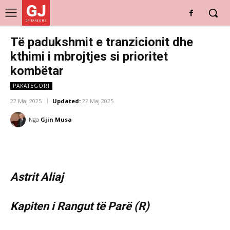
GJ
DRITARE E RE
Të padukshmit e tranzicionit dhe
kthimi i mbrojtjes si prioritet
kombëtar
PAKATEGORI
22 Maj 2025
Updated:
22 Maj 2025
Nga
Gjin Musa
Astrit Aliaj
Kapiten i Rangut të Parë (R)