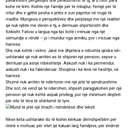
pavarësisht përgatitjes dhe përkushtimit të tij, ai u nxor para
kohe në lirim. Kishte një familje për të mbajtur, fëmijë për të
rritur dhe e gjithë pesha e jetës e zuri papritur në rrugë të
madhe. Mungesa e perspektivës dhe përplasja me një realitet
që nuk njihte më vlerën e tij, e dërmuan shpirtërisht dhe
fizikisht. Fatosi u largua nga kjo botë i rrënuar nga një
sëmundje e rëndë – jo i mundur nga armiku, por i rrëzuar nga
harresa.
Dhe nuk është i vetmi. Janë me dhjetëra e ndoshta qindra ish-
ushtarakë që nuk arritën as të shijonin një pension, sepse u
dëmtuan pa asnjë mbështetje. Askush nuk i ka përmendur,
askush nuk i ka falënderuar. Shoqëria i ka lënë në heshtje, në
harresë.
Shumë nuk arritën të ndërtonin më një jetë të qëndrueshme.
Dhe sot, në vend që të nderohen, shpesh paragjykohen për një
pension që nuk është aspak privilegj, por një minimum dinjiteti
për vite të tëra të shërbimit të tyre.
Nëse këta ushtarakë do të kishin kërkuar dëmshpërblim për
rininë e mohuar, për vitet që kaluan larg familjeve, për ëndrrat