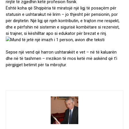
rinjtë të zgjedhin këtë profesion fisnik.
Është koha që Shqipëria të miratojë një ligj të posaçëm për
statusin e ushtarakut në lirim – jo thjesht për pensionin, por
për dinjitetin. Një ligj që njeh kontributin, e trajton me respekt,
dhe e përfshin në sistemin e sigurisë kombëtare si rezervist,
si trajner, si këshilltar apo si edukator për brezat e rinj.
Sepse një vend që harron ushtarakët e vet – në të kaluarën
dhe në të tashmen – rrezikon të mos ketë më askënd që t’i
përgjigjet betimit për ta mbrojtur.