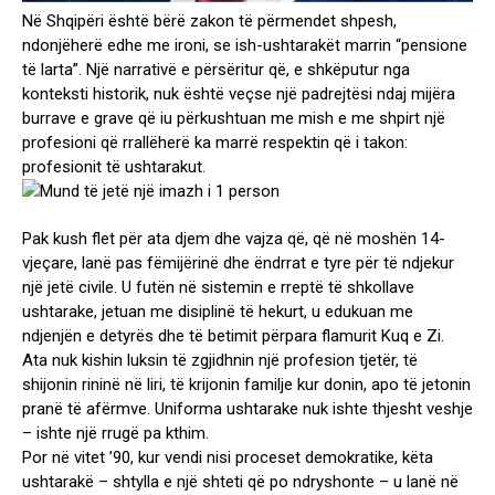
Në Shqipëri është bërë zakon të përmendet shpesh,
ndonjëherë edhe me ironi, se ish-ushtarakët marrin “pensione
të larta”. Një narrativë e përsëritur që, e shkëputur nga
konteksti historik, nuk është veçse një padrejtësi ndaj mijëra
burrave e grave që iu përkushtuan me mish e me shpirt një
profesioni që rrallëherë ka marrë respektin që i takon:
profesionit të ushtarakut.
Pak kush flet për ata djem dhe vajza që, që në moshën 14-
vjeçare, lanë pas fëmijërinë dhe ëndrrat e tyre për të ndjekur
një jetë civile. U futën në sistemin e rreptë të shkollave
ushtarake, jetuan me disiplinë të hekurt, u edukuan me
ndjenjën e detyrës dhe të betimit përpara flamurit Kuq e Zi.
Ata nuk kishin luksin të zgjidhnin një profesion tjetër, të
shijonin rininë në liri, të krijonin familje kur donin, apo të jetonin
pranë të afërmve. Uniforma ushtarake nuk ishte thjesht veshje
– ishte një rrugë pa kthim.
Por në vitet ’90, kur vendi nisi proceset demokratike, këta
ushtarakë – shtylla e një shteti që po ndryshonte – u lanë në