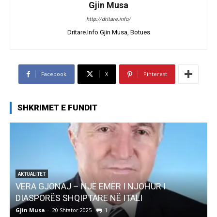
Gjin Musa
http://dritare.info/
Dritare.Info Gjin Musa, Botues
Facebook
X
Pinterest
SHKRIMET E FUNDIT
AKTUALITET
Pregaditi Gjin Musa-Rome- Shtator 2025
Gjin Musa
-
8 Shtator 2025
0