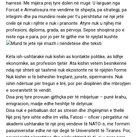
harresë. Me mijëra prej tyre dolën në rrugë. U larguan nga
Forcat e Armatosura me vendime të shpejta, pa strategji, pa
integrim dhe pa mundësi reale për t’u përshtatur në një jetë
civile që nuk i njihte e nuk i pranonte. Atyre nuk u njihej më
profesioni, diploma, grada, as përvoja. Sepse shoqëria po e
niste nga e para, por jo për të gjithë me të njëjtat kushte.
Këta ish-ushtarakë nuk kishin as kontakte politike, as lidhje
ekonomike, as profesion tjetër. Ata kishin vetëm besnikërinë
ndaj një shteti që tashmë nuk ekzistonte në të njëjtën formë.
Nuk kishin si të bëheshin tregtarë, juristë, sipërmarrës. Nuk
ishin ndërtuar për tregun e lirë, por për disiplinën dhe mbrojtjen
e sovranitetit të vendit.
Disa prej tyre provuan gjithçka për të mbijetuar – punë krahu,
emigracion, madje edhe heshtje të detyruar.
Disa nuk e përballuan dot as stresin dhe zhgënjimin e thellë.
Një prej tyre ishte edhe im vëlla, Fatosi – oficer i përgatitur në
akademi ushtarake të një prej vendeve të NATO-s, me formim
pasuniversitar edhe në një degë të Universitetit të Tiranës. Por,