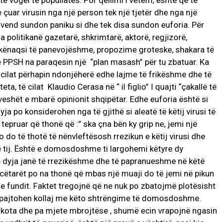
të vogël të popullatës. Por qëllimi i vetëm, është që të
e çuar virusin nga një person tek një tjetër dhe nga një
ë vend sundon paniku si dhe tek disa sundon euforia. Për
 politikanë gazetarë, shkrimtarë, aktorë, regjizorë,
 pakënaqsi të panevojëshme, propozime groteske, shakara të
e PPSH na paraqesin një “plan masash” për tu zbatuar. Ka
cilat përhapin ndonjëherë edhe lajme të frikëshme dhe të
ta, të cilat Klaudio Cerasa në “ il figlio” I quajti “çakallë të
veshët e mbarë opinionit shqipëtar. Edhe euforia është si
ja po konsiderohen nga të gjithë si aleatë të këtij virusi të
 tepruar që thonë që :” ska çna bën ky grip ne, jemi një
o do të thotë të nënvleftësosh rrezikun e këtij virusi dhe
ë tij. Është e domosdoshme ti largohemi këtyre dy
 të dyja janë të rrezikëshme dhe të papranueshme në këtë
ëtarët po na thonë që mbas një muaji do të jemi në pikun
 e fundit. Faktet tregojnë që ne nuk po zbatojmë plotësisht
po pajtohen kollaj me këto shtrëngime të domosdoshme.
ë kota dhe pa mjete mbrojtëse , shumë ecin vrapojnë ngasin