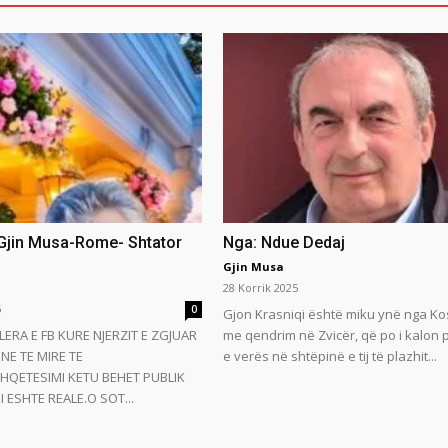
 Gjin Musa-Rome- Shtator
Nga: Ndue Dedaj
Gjin Musa
28 Korrik 2025
5
0
Gjon Krasniqi është miku ynë nga Ko
LERA E FB KURE NJERZIT E ZGJUAR
me qendrim në Zvicër, që po i kalon
NE TE MIRE TE
e verës në shtëpinë e tij të plazhit...
HQETESIMI KETU BEHET PUBLIK
 ESHTE REALE.O SOT...