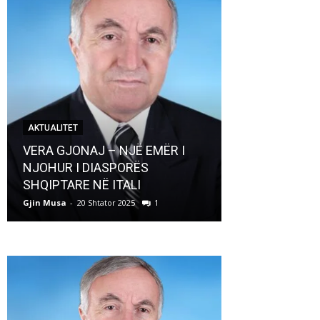
AKTUALITET
AKTUALITET
VERA GJONAJ – NJË EMËR I
NJOHUR I DIASPORËS
Pregaditi Gji
SHQIPTARE NË ITALI
Shtator 2025
Gjin Musa
-
20 Shtator 2025
1
Gjin Musa
-
8 Shtat