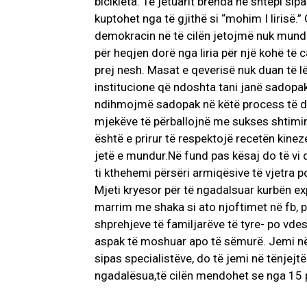
bicikleta. Të jetuarit brënda në shtëpi sipa
kuptohet nga të gjithë si “mohim I lirisë.”
demokracin në të cilën jetojmë nuk mund 
për heqjen dorë nga liria për një kohë të 
prej nesh. Masat e qeverisë nuk duan të l
institucione që ndoshta tani janë sadopak
ndihmojmë sadopak në këtë process të 
mjekëve të përballojnë me sukses shtimin 
është e prirur të respektojë recetën kinez
jetë e mundur.Në fund pas kësaj do të vi 
ti kthehemi përsëri armiqësive të vjetra p
Mjeti kryesor për të ngadalsuar kurbën exp
marrim me shaka si ato njoftimet në fb, p
shprehjeve të familjarëve të tyre- po vde
aspak të moshuar apo të sëmurë. Jemi në 
sipas specialistëve, do të jemi në tënjejt
ngadalësua,të cilën mendohet se nga 15 pri