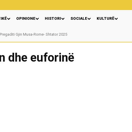
TIKË
OPINIONE
HISTORI
SOCIALE
KULTURË
regaditi Gjin Musa-Rome- Shtator 2025
Nga: Ndue Dedaj
 dhe euforinë