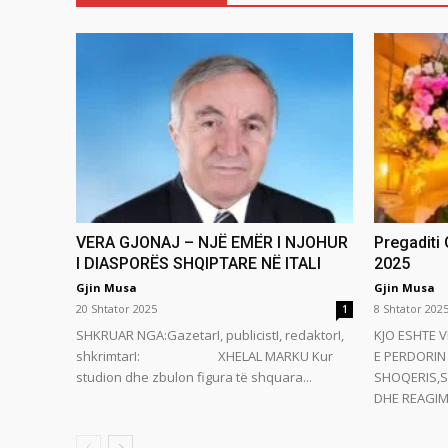
VERA GJONAJ – NJË EMËR I NJOHUR
Pregaditi
I DIASPORËS SHQIPTARE NË ITALI
2025
Gjin Musa
Gjin Musa
20 Shtator 2025
8 Shtator 202
1
SHKRUAR NGA:GazetarI, publicistI, redaktorI,
KJO ESHTE V
shkrimtarI: XHELAL MARKU Kur
E PERDORIN 
studion dhe zbulon figura të shquara...
SHOQERIS,S
DHE REAGIMI