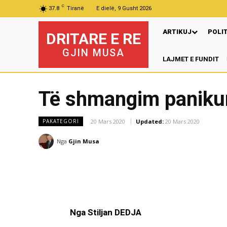
C
37.8
Tiranë
E dielë, 9 Gusht 2026
ARTIKUJ
POLI
DRITARE E RE
GJIN MUSA
LAJMET E FUNDIT
P
Të shmangim panikun
20 Mars 2020
Updated:
20 Mars 2020
PAKATEGORI
Nga
Gjin Musa
Nga Stiljan DEDJA