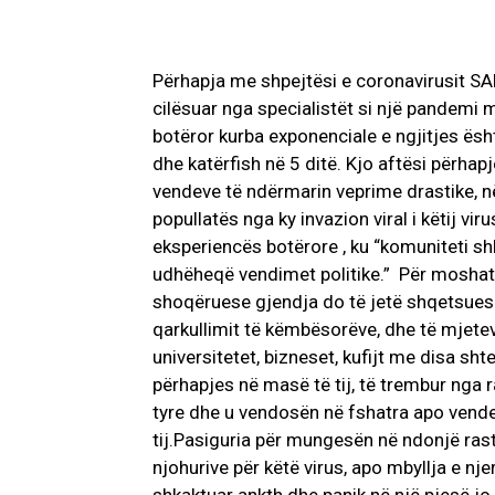
Përhapja me shpejtësi e coronavirusit S
cilësuar nga specialistët si një pandemi 
botëror kurba exponenciale e ngjitjes ësht
dhe katërfish në 5 ditë. Kjo aftësi përhapj
vendeve të ndërmarin veprime drastike, n
popullatës nga ky invazion viral i këtij vi
eksperiencës botërore , ku “komuniteti sh
udhëheqë vendimet politike.” Për mosha
shoqëruese gjendja do të jetë shqetsuese
qarkullimit të këmbësorëve, dhe të mjeteve
universitetet, bizneset, kufijt me disa shte
përhapjes në masë të tij, të trembur nga r
tyre dhe u vendosën në fshatra apo vende 
tij.Pasiguria për mungesën në ndonjë ras
njohurive për këtë virus, apo mbyllja e nj