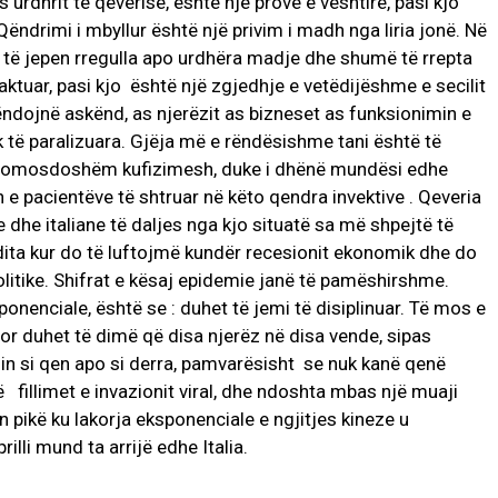
s urdhrit të qeverisë, është një provë e vështirë, pasi kjo
 Qëndrimi i mbyllur është një privim i madh nga liria jonë. Në
të jepen rregulla apo urdhëra madje dhe shumë të rrepta
caktuar, pasi kjo është një zgjedhje e vetëdijëshme e secilit
ëndojnë askënd, as njerëzit as bizneset as funksionimin e
 të paralizuara. Gjëja më e rëndësishme tani është të
domosdoshëm kufizimesh, duke i dhënë mundësi edhe
e pacientëve të shtruar në këto qendra invektive . Qeveria
e dhe italiane të daljes nga kjo situatë sa më shpejtë të
dita kur do të luftojmë kundër recesionit ekonomik dhe do
olitike. Shifrat e kësaj epidemie janë të pamëshirshme.
onenciale, është se : duhet të jemi të disiplinuar. Të mos e
or duhet të dimë që disa njerëz në disa vende, sipas
sin si qen apo si derra, pamvarësisht se nuk kanë qenë
fillimet e invazionit viral, dhe ndoshta mbas një muaji
ën pikë ku lakorja eksponenciale e ngjitjes kineze u
lli mund ta arrijë edhe Italia.