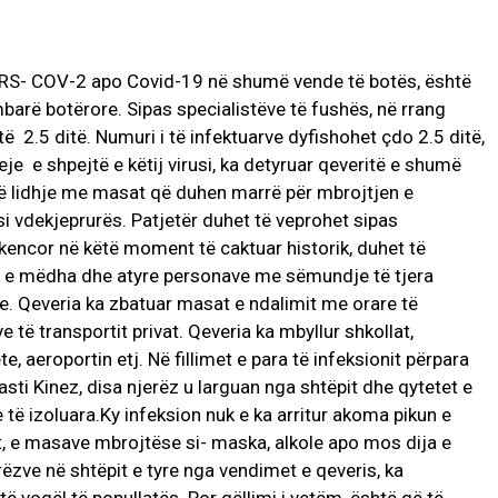
ARS- COV-2 apo Covid-19 në shumë vende të botës, është
mbarë botërore. Sipas specialistëve të fushës, në rrang
ë 2.5 ditë. Numuri i të infektuarve dyfishohet çdo 2.5 ditë,
eje e shpejtë e këtij virusi, ka detyruar qeveritë e shumë
ë lidhje me masat që duhen marrë për mbrojtjen e
rusi vdekjeprurës. Patjetër duhet të veprohet sipas
kencor në këtë moment të caktuar historik, duhet të
t e mëdha dhe atyre personave me sëmundje të tjera
. Qeveria ka zbatuar masat e ndalimit me orare të
 të transportit privat. Qeveria ka mbyllur shkollat,
te, aeroportin etj. Në fillimet e para të infeksionit përpara
asti Kinez, disa njerëz u larguan nga shtëpit dhe qytetet e
të izoluara.Ky infeksion nuk e ka arritur akoma pikun e
t, e masave mbrojtëse si- maska, alkole apo mos dija e
erëzve në shtëpit e tyre nga vendimet e qeveris, ka