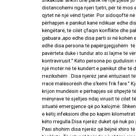
shkaktuar ankth dhe panik në një pjesë jo 
distancohemi nga njeri tjetri, për të mos 
qytet në një vënd tjetër. Por sidoqoftë n
përhapjen e panikut kanë ndikuar edhe disa
këngëtarë, të cilët çfaqin konflikte dhe
gabuara ,apo edhe disa parti si në kohën 
edhe disa persona të papërgjegjshëm të 
pavërteta duke i tundur ato si lajme të vërte
kontravirusit.” Këto persona po gudulisin 
një motër në të kundërt e panikut dhe të dy
rrezikshëm . Disa njerëz janë entuziast të
rracë malësorësh dhe s’kemi frik fare.” Kj
krijon mundësin e përhapjes së shpejtë t
mënyrave të sjelljes ndaj virusit të cilat
situatë emergjence që po kalojmë. Shkenc
e këtij infeksioni dhe po kapim kilometrat
këto rregulla.Disa njerëz duket që nuk 
Pasi shohim disa njerëz që bëjnë xhiro t