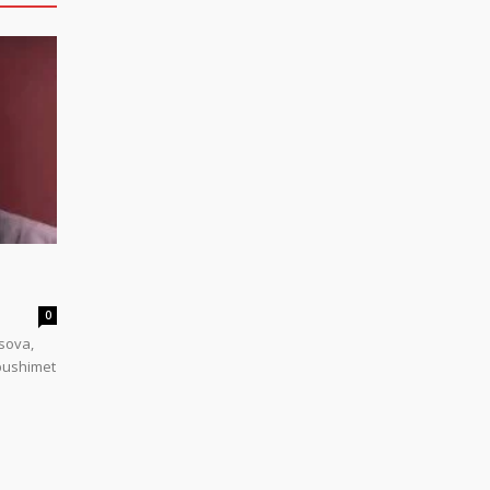
0
sova,
 pushimet