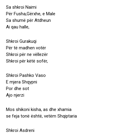
Sa shkroi Naimi
Për Fusha,Gërxhe, e Male
Sa shumë për Atdheun
Ai qau halle,
Shkroi Gurakuqi
Për të madhen votër
Shkroi për ne vëllezër
Shkroi për këtë sofër,
Shkroi Pashko Vaso
E mjera Shqypni
Por dhe sot
Ajo njerzi
Mos shikoni kisha, as dhe xhamia
se feja tonë është, vetëm Shqiptaria
Shkroi Asdreni