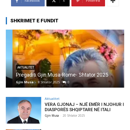
Facebook
X
Pinterest
SHKRIMET E FUNDIT
AKTUALITET
Pregaditi Gjin Musa-Rome- Shtator 2025
Gjin Musa
-
8 Shtator 2025
0
G
Aktualitet
VERA GJONAJ – NJË EMËR I NJOHUR I
DIASPORËS SHQIPTARE NË ITALI
Gjin Musa
-
20 Shtator 2025