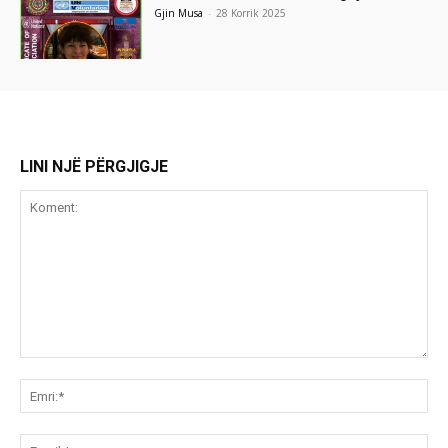
Gjin Musa
-
28 Korrik 2025
LINI NJË PËRGJIGJE
Koment:
Emr
Ema