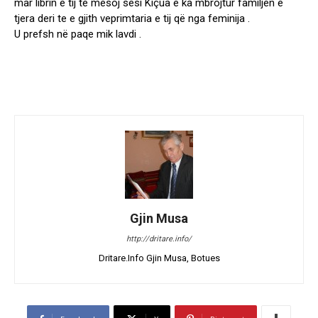
mar librin e tij të mësoj sesi Kiçua e ka mbrojtur familjen e
tjera deri te e gjith veprimtaria e tij që nga feminija .
U prefsh në paqe mik lavdi .
Gjin Musa
http://dritare.info/
Dritare.Info Gjin Musa, Botues