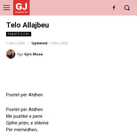
GJ
DRITARE E RE
Telo Allajbeu
PAKATEGORI
1 Mars 2020
Updated:
1 Mars 2020
Nga
Gjin Musa
Poetët për Atdhen
Poetët për Atdhen
Me pushkë e penë
Gjithë jetën, e shkrinë
Për mëmëdhen,