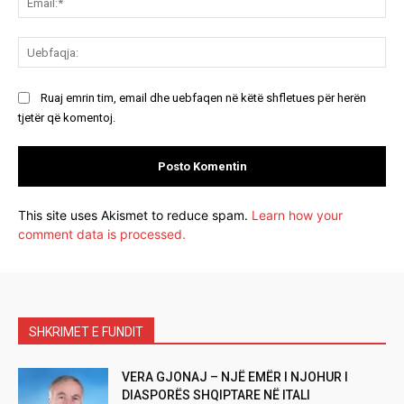
Ue
Ruaj emrin tim, email dhe uebfaqen në këtë shfletues për herën
tjetër që komentoj.
This site uses Akismet to reduce spam.
Learn how your
comment data is processed.
SHKRIMET E FUNDIT
VERA GJONAJ – NJË EMËR I NJOHUR I
DIASPORËS SHQIPTARE NË ITALI