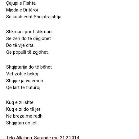
Çajupi e Fishta
Mjeda e Dritêroi
Se kush ësht Shqiptraishtja
Shkruani poet shkruani
Se zëri do të dëgjohet
Do të vijë dita
Që populli të zgjohet,
Shqiptarija do të bëhet
Vet zoti e bekoj
Shqipe ja vu emrin
Që lart të fluturoj
Kuq e zi ishte
Kuq e zi do të jet
Në breza me radh
Shqiptari do jet .
Telo Allajbeu, Sarandë më 21,2,2014.