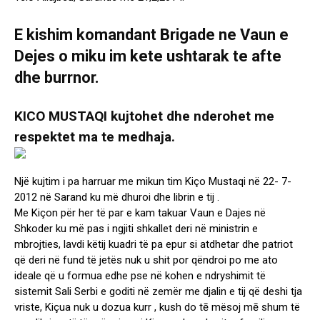
E kishim komandant Brigade ne Vaun e
Dejes o miku im kete ushtarak te afte
dhe burrnor.
KICO MUSTAQI kujtohet dhe nderohet me
respektet ma te medhaja.
Një kujtim i pa harruar me mikun tim Kiço Mustaqi në 22- 7-
2012 në Sarand ku më dhuroi dhe librin e tij .
Me Kiçon për her të par e kam takuar Vaun e Dajes në
Shkoder ku më pas i ngjiti shkallet deri në ministrin e
mbrojties, lavdi këtij kuadri të pa epur si atdhetar dhe patriot
që deri në fund të jetës nuk u shit por qëndroi po me ato
ideale që u formua edhe pse në kohen e ndryshimit të
sistemit Sali Serbi e goditi në zemër me djalin e tij që deshi tja
vriste, Kiçua nuk u dozua kurr , kush do tē mësoj mē shum të