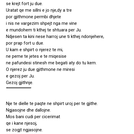
se krejt fort ju due.
Uratat qe me sillni e jo nje,dy a tre
por gjithmone permbi dhjete
i nis ne vargezim shpejt nga me vine
e mundohem ti kthej te shtuara per Ju.
Ndjesen ta kini nese harroj une ti kthej ndonjehere,
por prap fort u due.
U kam e shpirt o njerez te mi,
ne peme te jetes e te miqesise
ne pafundesi stinesh me begati aty do tu kem.
O njerez ju due gjithmone ne miresi
e gezoj per Ju.
Gezoj gjithnje.
“””””””””””””””””””””
Nje te dielle te paqte ne shpirt uroj per te gjithe.
Ngjasojne dhe dallojne.
Mos bani cudi per cicerimat
qe i kane njesoj,
se zogjt ngjasojne.