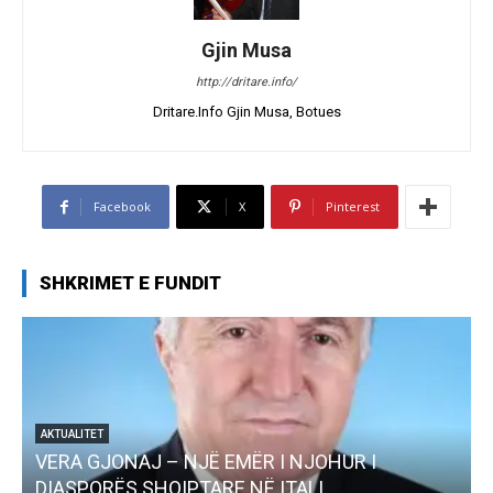
Gjin Musa
http://dritare.info/
Dritare.Info Gjin Musa, Botues
Facebook
X
Pinterest
SHKRIMET E FUNDIT
ITET
 GJONAJ – NJË EMËR I NJOHUR I
AKTUALITET
PORËS SHQIPTARE NË ITALI
Pregaditi