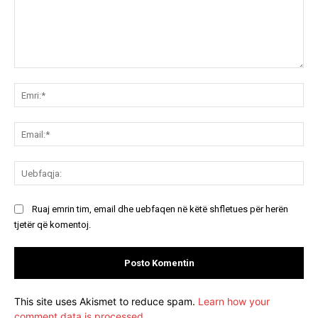
Koment:
Emr
Ema
Ue
Ruaj emrin tim, email dhe uebfaqen në këtë shfletues për herën
tjetër që komentoj.
This site uses Akismet to reduce spam.
Learn how your
comment data is processed.