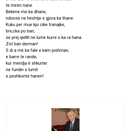
te miren nane.
Bekime me ka dhane,
ndonse ne heshtje e gjora ka thane.
Kuku per mue kjo cike tranajke,
bre,cka po ban,
se prej qiellit ne lume kurre s ka ra hana.
Zot ban derman!
S di a me ka fale e kam pishman,
e barre te rande,
kur mendja è shkurter
ne fundin e lumit
e peshkonte hanen!