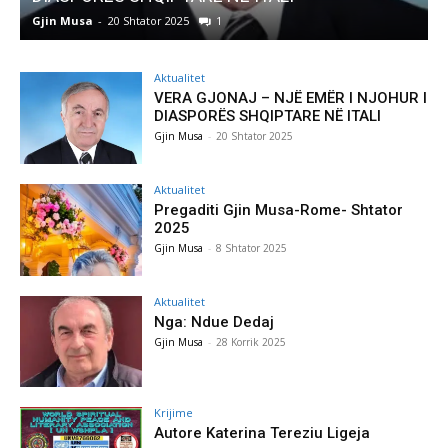
usa
-
20 Shtator 2025
1
Gjin Musa
-
8
Aktualitet
VERA GJONAJ – NJË EMËR I NJOHUR I
DIASPORËS SHQIPTARE NË ITALI
Gjin Musa
-
20 Shtator 2025
Aktualitet
Pregaditi Gjin Musa-Rome- Shtator
2025
Gjin Musa
-
8 Shtator 2025
Aktualitet
Nga: Ndue Dedaj
Gjin Musa
-
28 Korrik 2025
Krijime
Autore Katerina Tereziu Ligeja