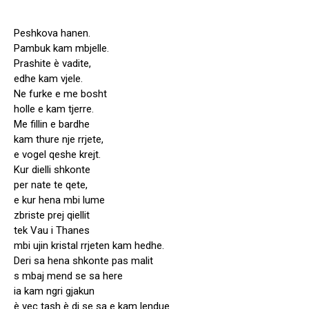
“”””””””””””””””””””””
Peshkova hanen.
Pambuk kam mbjelle.
Prashite è vadite,
edhe kam vjele.
Ne furke e me bosht
holle e kam tjerre.
Me fillin e bardhe
kam thure nje rrjete,
e vogel qeshe krejt.
Kur dielli shkonte
per nate te qete,
e kur hena mbi lume
zbriste prej qiellit
tek Vau i Thanes
mbi ujin kristal rrjeten kam hedhe.
Deri sa hena shkonte pas malit
s mbaj mend se sa here
ia kam ngri gjakun
è vec tash è di se sa e kam lendue