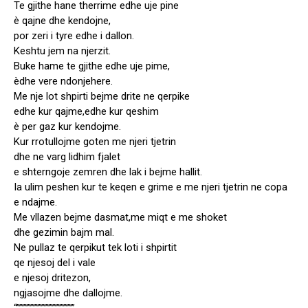
Te gjithe hane therrime edhe uje pine
è qajne dhe kendojne,
por zeri i tyre edhe i dallon.
Keshtu jem na njerzit.
Buke hame te gjithe edhe uje pime,
èdhe vere ndonjehere.
Me nje lot shpirti bejme drite ne qerpike
edhe kur qajme,edhe kur qeshim
è per gaz kur kendojme.
Kur rrotullojme goten me njeri tjetrin
dhe ne varg lidhim fjalet
e shterngoje zemren dhe lak i bejme hallit.
Ia ulim peshen kur te keqen e grime e me njeri tjetrin ne copa
e ndajme.
Me vllazen bejme dasmat,me miqt e me shoket
dhe gezimin bajm mal.
Ne pullaz te qerpikut tek loti i shpirtit
qe njesoj del i vale
e njesoj dritezon,
ngjasojme dhe dallojme.