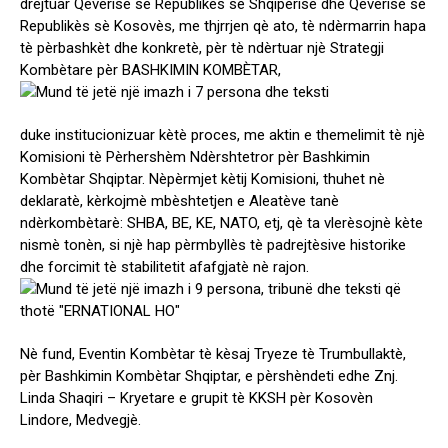
drejtuar Qeverisè sè Republikès sè Shqipèrisè dhe Qeverisè sè
Republikès sè Kosovès, me thjrrjen qè ato, tè ndèrmarrin hapa
tè pèrbashkèt dhe konkretè, pèr tè ndèrtuar njè Strategji
Kombètare pèr BASHKIMIN KOMBÈTAR,
duke institucionizuar kètè proces, me aktin e themelimit tè njè
Komisioni tè Pèrhershèm Ndèrshtetror pèr Bashkimin
Kombètar Shqiptar. Nèpèrmjet kètij Komisioni, thuhet nè
deklaratè, kèrkojmè mbèshtetjen e Aleatève tanè
ndèrkombètarè: SHBA, BE, KE, NATO, etj, qè ta vlerèsojnè kète
nismè tonèn, si njè hap pèrmbyllès tè padrejtèsive historike
dhe forcimit tè stabilitetit afafgjatè nè rajon.
Nè fund, Eventin Kombètar tè kèsaj Tryeze tè Trumbullaktè,
pèr Bashkimin Kombètar Shqiptar, e pèrshèndeti edhe Znj.
Linda Shaqiri – Kryetare e grupit tè KKSH pèr Kosovèn
Lindore, Medvegjè.