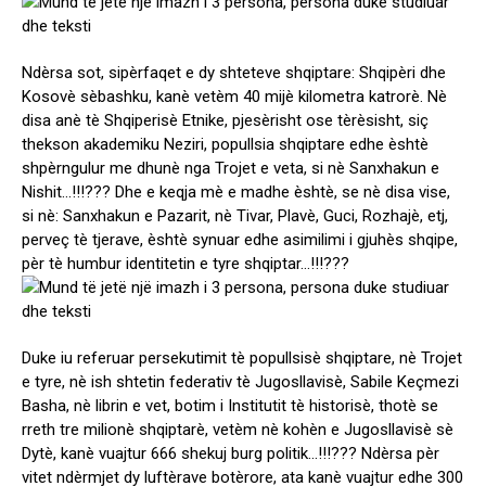
Ndèrsa sot, sipèrfaqet e dy shteteve shqiptare: Shqipèri dhe
Kosovè sèbashku, kanè vetèm 40 mijè kilometra katrorè. Nè
disa anè tè Shqiperisè Etnike, pjesèrisht ose tèrèsisht, siç
thekson akademiku Neziri, popullsia shqiptare edhe èshtè
shpèrngulur me dhunè nga Trojet e veta, si nè Sanxhakun e
Nishit…!!!??? Dhe e keqja mè e madhe èshtè, se nè disa vise,
si nè: Sanxhakun e Pazarit, nè Tivar, Plavè, Guci, Rozhajè, etj,
perveç tè tjerave, èshtè synuar edhe asimilimi i gjuhès shqipe,
pèr tè humbur identitetin e tyre shqiptar…!!!???
Duke iu referuar persekutimit tè popullsisè shqiptare, nè Trojet
e tyre, nè ish shtetin federativ tè Jugosllavisè, Sabile Keçmezi
Basha, nè librin e vet, botim i Institutit tè historisè, thotè se
rreth tre milionè shqiptarè, vetèm nè kohèn e Jugosllavisè sè
Dytè, kanè vuajtur 666 shekuj burg politik…!!!??? Ndèrsa pèr
vitet ndèrmjet dy luftèrave botèrore, ata kanè vuajtur edhe 300