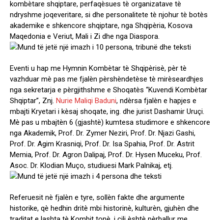
kombètare shqiptare, perfaqèsues tè organizatave tè
ndryshme joqeveritare, si dhe personalitete tè njohur tè botès
akademike e shkencore shqiptare, nga Shqipèria, Kosova
Maqedonia e Veriut, Mali i Zi dhe nga Diaspora.
Eventi u hap me Hymnin Kombètar tè Shqipèrisè, pèr tè
vazhduar mè pas me fjalèn pèrshèndetèse tè mirèseardhjes
nga sekretarja e pèrgjithshme e Shoqatès “Kuvendi Kombètar
Shqiptar”, Znj.
Nurie Maliqi Baduni
, ndèrsa fjalèn e hapjes e
mbajti Kryetari i kèsaj shoqate, ing. dhe jurist Dashamir Uruçi.
Mè pas u mbajtèn 6 (gjashtè) kumtesa studimore e shkencore
nga Akademik, Prof. Dr. Zymer Neziri, Prof. Dr. Njazi Gashi,
Prof. Dr. Agim Krasniqi, Prof. Dr. Isa Spahia, Prof. Dr. Astrit
Memia, Prof. Dr. Agron Dalipaj, Prof. Dr. Hysen Muceku, Prof.
Asoc. Dr. Klodian Muço, studiuesi Mark Palnikaj, etj.
Referuesit nè fjalèn e tyre, sollèn fakte dhe argumente
historike, qè hedhin dritè mbi historinè, kulturèn, gjuhèn dhe
traditat e lashta tè Kombit tonè, i cili èshtè pèrballur me