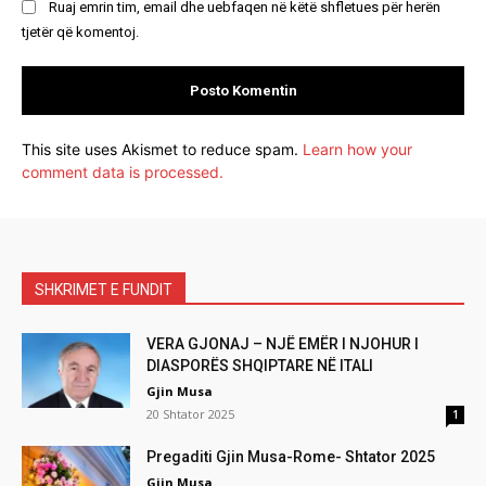
Ruaj emrin tim, email dhe uebfaqen në këtë shfletues për herën
tjetër që komentoj.
This site uses Akismet to reduce spam.
Learn how your
comment data is processed.
SHKRIMET E FUNDIT
VERA GJONAJ – NJË EMËR I NJOHUR I
DIASPORËS SHQIPTARE NË ITALI
Gjin Musa
20 Shtator 2025
1
Pregaditi Gjin Musa-Rome- Shtator 2025
Gjin Musa