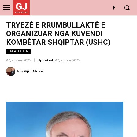
GJ
DRITARE E RE
TRYEZÈ E RRUMBULLAKTÈ E
ORGANIZUAR NGA KUVENDI
KOMBÈTAR SHQIPTAR (USHC)
PAKATEGORI
8 Qershor 2025
Updated:
8 Qershor 2025
Nga
Gjin Musa