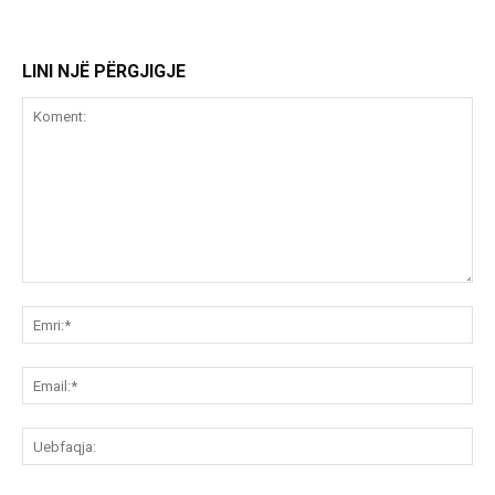
LINI NJË PËRGJIGJE
Koment:
Emr
Ema
Ue