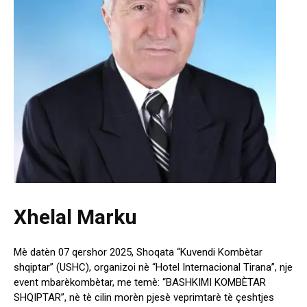
Xhelal Marku
Mè datèn 07 qershor 2025, Shoqata “Kuvendi Kombètar
shqiptar” (USHC), organizoi nè “Hotel Internacional Tirana”, nje
event mbarèkombètar, me temè: “BASHKIMI KOMBÈTAR
SHQIPTAR”, nè tè cilin morèn pjesè veprimtarè tè çeshtjes