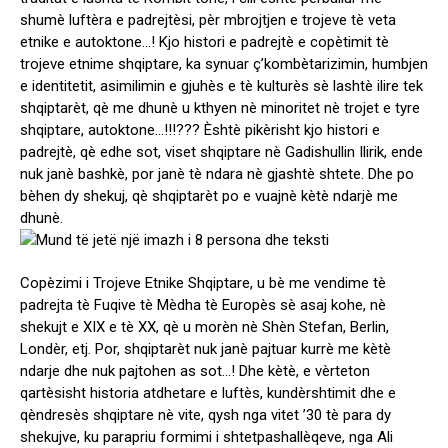
shumè luftèra e padrejtèsi, pèr mbrojtjen e trojeve tè veta
etnike e autoktone…! Kjo histori e padrejtè e copètimit tè
trojeve etnime shqiptare, ka synuar ç’kombètarizimin, humbjen
e identitetit, asimilimin e gjuhès e tè kulturès sè lashtè ilire tek
shqiptarèt, qè me dhunè u kthyen nè minoritet nè trojet e tyre
shqiptare, autoktone…!!!??? Èshtè pikèrisht kjo histori e
padrejtè, qè edhe sot, viset shqiptare nè Gadishullin Ilirik, ende
nuk janè bashkè, por janè tè ndara nè gjashtè shtete. Dhe po
bèhen dy shekuj, qè shqiptarèt po e vuajnè kètè ndarjè me
dhunè.
Copèzimi i Trojeve Etnike Shqiptare, u bè me vendime tè
padrejta tè Fuqive tè Mèdha tè Europès sè asaj kohe, nè
shekujt e XIX e tè XX, qè u morèn nè Shèn Stefan, Berlin,
Londèr, etj. Por, shqiptarèt nuk janè pajtuar kurrè me kètè
ndarje dhe nuk pajtohen as sot…! Dhe kètè, e vèrteton
qartèsisht historia atdhetare e luftès, kundèrshtimit dhe e
qèndresès shqiptare nè vite, qysh nga vitet ’30 tè para dy
shekujve, ku parapriu formimi i shtetpashallèqeve, nga Ali