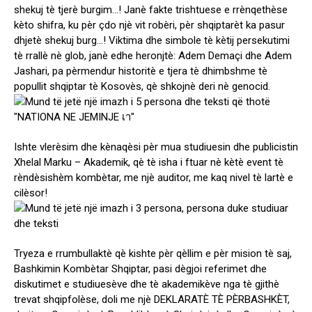
shekuj tè tjerè burgim…! Janè fakte trishtuese e rrènqethèse
kèto shifra, ku pèr çdo njè vit robèri, pèr shqiptarèt ka pasur
dhjetè shekuj burg…! Viktima dhe simbole tè kètij persekutimi
tè rrallè nè glob, janè edhe heronjtè: Adem Demaçi dhe Adem
Jashari, pa pèrmendur historitè e tjera tè dhimbshme tè
popullit shqiptar tè Kosovès, qè shkojnè deri nè genocid.
Ishte vlerèsim dhe kènaqèsi pèr mua studiuesin dhe publicistin
Xhelal Marku – Akademik, qè tè isha i ftuar nè kètè event tè
rèndèsishèm kombètar, me njè auditor, me kaq nivel tè lartè e
cilèsor!
Tryeza e rrumbullaktè qè kishte pèr qèllim e pèr mision tè saj,
Bashkimin Kombètar Shqiptar, pasi dègjoi referimet dhe
diskutimet e studiuesève dhe tè akademikève nga tè gjithè
trevat shqipfolèse, doli me njè DEKLARATÈ TÈ PÈRBASHKÈT,