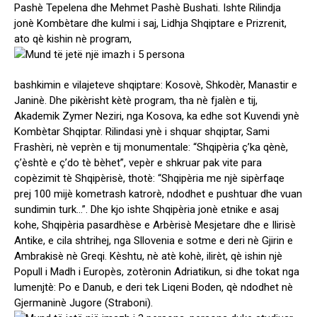
Pashè Tepelena dhe Mehmet Pashè Bushati. Ishte Rilindja
jonè Kombètare dhe kulmi i saj, Lidhja Shqiptare e Prizrenit,
ato qè kishin nè program,
bashkimin e vilajeteve shqiptare: Kosovè, Shkodèr, Manastir e
Janinè. Dhe pikèrisht kètè program, tha nè fjalèn e tij,
Akademik Zymer Neziri, nga Kosova, ka edhe sot Kuvendi ynè
Kombètar Shqiptar. Rilindasi ynè i shquar shqiptar, Sami
Frashèri, nè veprèn e tij monumentale: “Shqipèria ç’ka qènè,
ç’èshtè e ç’do tè bèhet”, vepèr e shkruar pak vite para
copèzimit tè Shqipèrisè, thotè: “Shqipèria me njè sipèrfaqe
prej 100 mijè kometrash katrorè, ndodhet e pushtuar dhe vuan
sundimin turk…”. Dhe kjo ishte Shqipèria jonè etnike e asaj
kohe, Shqipèria pasardhèse e Arbèrisè Mesjetare dhe e Ilirisè
Antike, e cila shtrihej, nga Sllovenia e sotme e deri nè Gjirin e
Ambrakisè nè Greqi. Kèshtu, nè atè kohè, ilirèt, qè ishin njè
Popull i Madh i Europès, zotèronin Adriatikun, si dhe tokat nga
lumenjtè: Po e Danub, e deri tek Liqeni Boden, qè ndodhet nè
Gjermaninè Jugore (Straboni).