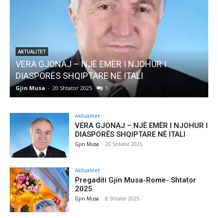
AKTUALITET
Pregaditi Gjin Musa-Rome- Shtator 2025
Gjin Musa
-
8 Shtator 2025
0
Aktualitet
VERA GJONAJ – NJË EMËR I NJOHUR I
DIASPORËS SHQIPTARE NË ITALI
Gjin Musa
-
20 Shtator 2025
Aktualitet
Pregaditi Gjin Musa-Rome- Shtator
2025
Gjin Musa
-
8 Shtator 2025