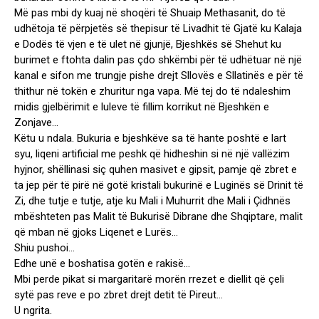
Më pas mbi dy kuaj në shoqëri të Shuaip Methasanit, do të
udhëtoja të përpjetës së thepisur të Livadhit të Gjatë ku Kalaja
e Dodës të vjen e të ulet në gjunjë, Bjeshkës së Shehut ku
burimet e ftohta dalin pas çdo shkëmbi për të udhëtuar në një
kanal e sifon me trungje pishe drejt Sllovës e Sllatinës e për të
thithur në tokën e zhuritur nga vapa. Më tej do të ndaleshim
midis gjelbërimit e luleve të fillim korrikut në Bjeshkën e
Zonjave…
Këtu u ndala. Bukuria e bjeshkëve sa të hante poshtë e lart
syu, liqeni artificial me peshk që hidheshin si në një vallëzim
hyjnor, shëllinasi siç quhen masivet e gipsit, pamje që zbret e
ta jep për të pirë në gotë kristali bukurinë e Luginës së Drinit të
Zi, dhe tutje e tutje, atje ku Mali i Muhurrit dhe Mali i Çidhnës
mbështeten pas Malit të Bukurisë Dibrane dhe Shqiptare, malit
që mban në gjoks Liqenet e Lurës…
Shiu pushoi…
Edhe unë e boshatisa gotën e rakisë…
Mbi perde pikat si margaritarë morën rrezet e diellit që çeli
sytë pas reve e po zbret drejt detit të Pireut…
U ngrita.