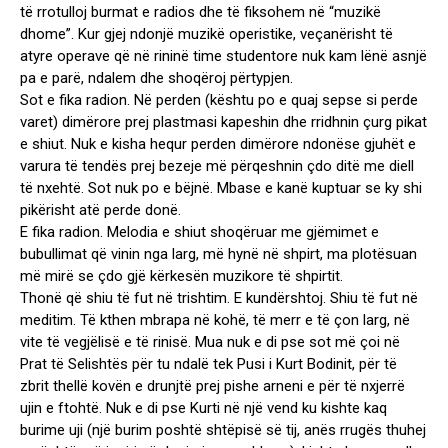
të rrotulloj burmat e radios dhe të fiksohem në “muzikë
dhome”. Kur gjej ndonjë muzikë operistike, veçanërisht të
atyre operave që në rininë time studentore nuk kam lënë asnjë
pa e parë, ndalem dhe shoqëroj përtypjen.
Sot e fika radion. Në perden (kështu po e quaj sepse si perde
varet) dimërore prej plastmasi kapeshin dhe rridhnin çurg pikat
e shiut. Nuk e kisha hequr perden dimërore ndonëse gjuhët e
varura të tendës prej bezeje më përqeshnin çdo ditë me diell
të nxehtë. Sot nuk po e bëjnë. Mbase e kanë kuptuar se ky shi
pikërisht atë perde donë.
E fika radion. Melodia e shiut shoqëruar me gjëmimet e
bubullimat që vinin nga larg, më hynë në shpirt, ma plotësuan
më mirë se çdo gjë kërkesën muzikore të shpirtit.
Thonë që shiu të fut në trishtim. E kundërshtoj. Shiu të fut në
meditim. Të kthen mbrapa në kohë, të merr e të çon larg, në
vite të vegjëlisë e të rinisë. Mua nuk e di pse sot më çoi në
Prat të Selishtës për tu ndalë tek Pusi i Kurt Bodinit, për të
zbrit thellë kovën e drunjtë prej pishe arneni e për të nxjerrë
ujin e ftohtë. Nuk e di pse Kurti në një vend ku kishte kaq
burime uji (një burim poshtë shtëpisë së tij, anës rrugës thuhej