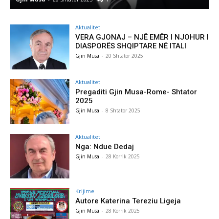
Aktualitet
VERA GJONAJ – NJË EMËR I NJOHUR I
DIASPORËS SHQIPTARE NË ITALI
Gjin Musa
-
20 Shtator 2025
Aktualitet
Pregaditi Gjin Musa-Rome- Shtator
2025
Gjin Musa
-
8 Shtator 2025
Aktualitet
Nga: Ndue Dedaj
Gjin Musa
-
28 Korrik 2025
Krijime
Autore Katerina Tereziu Ligeja
Gjin Musa
-
28 Korrik 2025