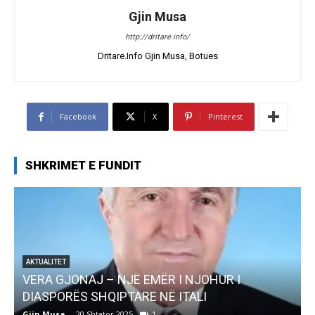
Gjin Musa
http://dritare.info/
Dritare.Info Gjin Musa, Botues
Facebook
X
Pinterest
SHKRIMET E FUNDIT
AKTUALITET
Pregaditi Gjin Musa-Rome- Shtator 2025
Gjin Musa
-
8 Shtator 2025
0