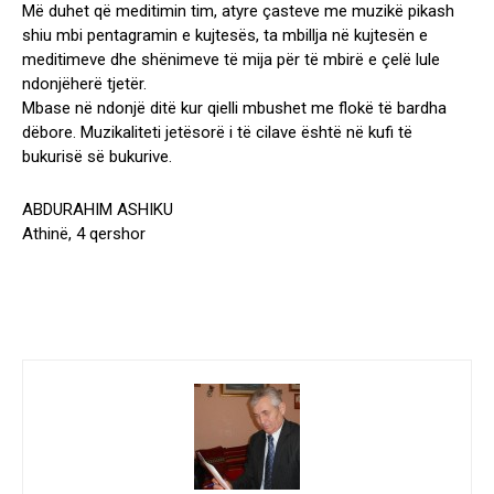
Më duhet që meditimin tim, atyre çasteve me muzikë pikash
shiu mbi pentagramin e kujtesës, ta mbillja në kujtesën e
meditimeve dhe shënimeve të mija për të mbirë e çelë lule
ndonjëherë tjetër.
Mbase në ndonjë ditë kur qielli mbushet me flokë të bardha
dëbore. Muzikaliteti jetësorë i të cilave është në kufi të
bukurisë së bukurive.
ABDURAHIM ASHIKU
Athinë, 4 qershor