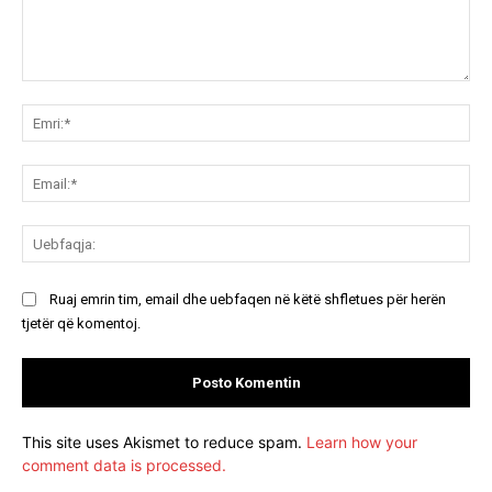
Koment:
Emr
Ema
Ue
Ruaj emrin tim, email dhe uebfaqen në këtë shfletues për herën
tjetër që komentoj.
This site uses Akismet to reduce spam.
Learn how your
comment data is processed.