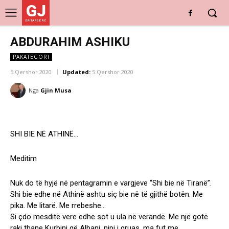
GJ
DRITARE E RE
ABDURAHIM ASHIKU
PAKATEGORI
5 Qershor 2020
Updated:
5 Qershor 2020
Nga
Gjin Musa
SHI BIE NË ATHINË…
Meditim
Nuk do të hyjë në pentagramin e vargjeve “Shi bie në Tiranë”.
Shi bie edhe në Athinë ashtu siç bie në të gjithë botën. Me
pika. Me litarë. Me rrebeshe…
Si çdo mesditë vere edhe sot u ula në verandë. Me një gotë
raki thane Kurbini që Albani, nipi i gruas, ma fut me