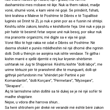
dashamirësi mes rrobave në ikje. Nuk ia them rakisë, madje
vonë, shumë vonë, e kam vënë në gojë. Se prindërit, fshati,
tërë krahina e Maleve të Poshtme të Dibrës e të Topalltisë
luginës së Drinit të Zi, jo nuk e pinin por as e fusnin në shtëpi.
Kështu ishte zakoni, kështu e këshillonte feja. Unë nuk e pija jo
për hatër të besimit fetar sepse unë nuk besoj, por sikur nuk
ma pranonte organizmi, më digjte sa e vija në gojë.
Vonë filloi të hyjë rakia në odat e Dibrës së Poshtme. Në
dasma shokët e punës mblidheshin në një dhomë dhe ngrinin
dolli. Dolli u thënçin se asnjëra nuk ishte vendase. Të gjitha i
kishin marrë e sjellë djemtë e rinj kur kryenin shërbimin
ushtarak në Jug të Shqipërisë. Kështu kishte “dolli labçe”, me
urime tërkuzë për të pranishmit dhe të munguarit, dolli që
gjithnjë përfundonin me “shëndet për Partinë e për
Komandantin”, “dolli Korçare”, “Përmetare”, “Myzeqare”,
“Skrapare”…
Aq të larmishme ishin dollitë sa të dukej se je në një sofër të
madhe shqiptare.
Nejse, u vdora dhe harrova shiun…
Sa herë shtrohem për drekë në verandë më është bërë zakon