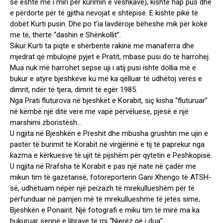
se është më i miri për kurimin e veshkave), kishte hap pus dhe
e përdorte për të gjitha nevojat e shtëpisë. E kishte pikë të
dobët Kurti pusin. Dhe po t’ia lavdëroje bëheshe mik për kokë
me të, therte “dashin e Shënkollit”.
Sikur Kurti ta piqte e shërbente rakinë me manaferra dhe
mjedrat që mbulojnë pyjet e Pratit, mbase pusi do të harrohej.
Mua nuk më harrohet sepse uji i atij pusi ishte dollia më e
bukur e atyre bjeshkëve ku më ka qëlluar të udhëtoj verës e
dimrit, ndër të tjera, dimrit të egër 1985.
Nga Prati fluturova në bjeshkët e Korabit, siç kisha “fluturuar”
në këmbë një ditë vere me vapë përvëluese, pjesë e një
marshimi zboristësh…
U ngjita në Bjeshkën e Preshit dhe mbusha grushtin me ujin e
pastër të burimit të Korabit në virgjërinë e tij të paprekur nga
kazma e kërkuesve të ujit të pijshëm për qytetin e Peshkopisë.
U ngjita në Rrafsha të Korabit e pas një nate në çadër me
mikun tim të gazetarisë, fotoreporterin Gani Xhengo të ATSH-
së, udhëtuam nëpër një peizazh të mrekullueshëm për të
përfunduar në pamjen më të mrekullueshme të jetës sime,
Bjeshkën e Ponairit. Një fotografi e miku tim të mirë ma ka
bukuruar serinë e librave të mi “Njerëz që i dua”.