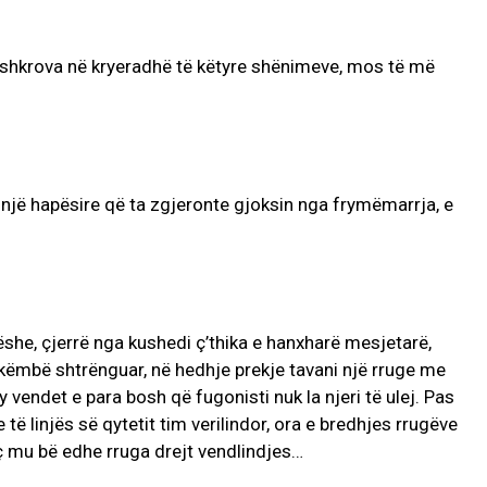
iç shkrova në kryeradhë të këtyre shënimeve, mos të më
një hapësire që ta zgjeronte gjoksin nga frymëmarrja, e
she, çjerrë nga kushedi ç’thika e hanxharë mesjetarë,
 këmbë shtrënguar, në hedhje prekje tavani një rruge me
y vendet e para bosh që fugonisti nuk la njeri të ulej. Pas
të linjës së qytetit tim verilindor, ora e bredhjes rrugëve
 mu bë edhe rruga drejt vendlindjes…