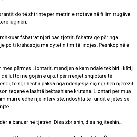
rantit do të shtrinte perimetrin e rrotave në fillim rrugëve
tërë luginën.
rshkruar fshatrat njeri pas tjetrit, fshatra që për nga
dje po ti krahasoja me qytetin tim të lindjes, Peshkopinë e
 mes përmes Liontarit, mendjen e kam ndalë tek biri i këtij
h që luftoi në gojën e ujkut për rrënjët shqiptare të
ndi, të ngrihesha paksa nga ndenjësja siç ngrihen njerëzit
kson teqenë e lashtë bektashiane krutane. Liontari për mua
am marrë edhe një intervistë, ndoshta të fundit e jetës së
njtë.
ër e banuar në tjetrën. Disa zbrisnin, disa ngjiteshin…