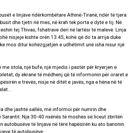
sët e linjave ndërkombëtare Athinë-Tiranë, ndër të tjera
busit dhe tjetri në mes, në krah tek porta e dytë e tij. Në
eshin tej Thivas, fshatrave deri në lartësi të maleve. Linja
ohë nisjeje kishte orën 13.45, kohë që do ta arrija duke
uke mos ditur kohëzgjatjen e udhëtimit unë isha nisur një
me stola, një bufe, një mjedis i pastër për kryerjen e
 biletat, dy ekrane të mëdhenj që të informonin për oraret e
apësirën e trevës, nisje në ditët e javës, nga e hëna në të
elat…
da dhe jashtë sallës, më informoi për numrin dhe
ë Sarantit. Nja 30-40 nxënës të moshës së liceut zbritën
n autobusëve të linjave në tërë hapësirën ku ato banonin.
isjeve të autobusëve…