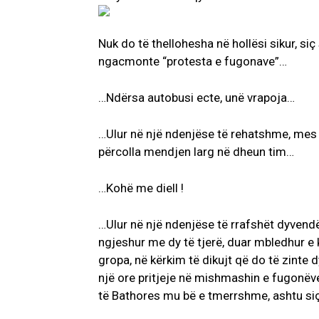
Nuk do të thellohesha në hollësi sikur, s
ngacmonte “protesta e fugonave”…
…Ndërsa autobusi ecte, unë vrapoja…
…Ulur në një ndenjëse të rehatshme, mes 
përcolla mendjen larg në dheun tim…
…Kohë me diell !
…Ulur në një ndenjëse të rrafshët dyvendë
ngjeshur me dy të tjerë, duar mbledhur e
gropa, në kërkim të dikujt që do të zinte d
një ore pritjeje në mishmashin e fugonëve 
të Bathores mu bë e tmerrshme, ashtu siç