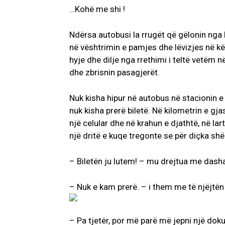
…Kohë me shi !
Ndërsa autobusi la rrugët që gëlonin nga 
në vështrimin e pamjes dhe lëvizjes në kë
hyje dhe dilje nga rrethimi i teltë vetëm n
dhe zbrisnin pasagjerët.
Nuk kisha hipur në autobus në stacionin e 
nuk kisha prerë biletë. Në kilometrin e gj
një celular dhe në krahun e djathtë, në lar
një dritë e kuqe tregonte se për diçka shë
– Biletën ju lutem! – mu drejtua me dasha
– Nuk e kam prerë. – i them me të njëjtën
– Pa tjetër, por më parë më jepni një dok