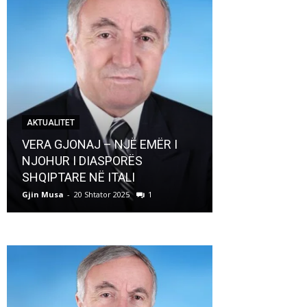
AKTUALITET
AKTUALITET
VERA GJONAJ – NJË EMËR I
NJOHUR I DIASPORËS
Pregaditi Gji
SHQIPTARE NË ITALI
Shtator 2025
Gjin Musa
-
20 Shtator 2025
1
Gjin Musa
-
8 Shtat