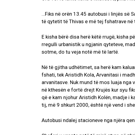
…Fiks në orën 13.45 autobusi i linjës së Sa
të qytetit të Thivas e më tej fshatrave në 
E kisha bërë disa herë këtë rrugë, kisha pë
rregulli urbanistik u ngjanin qyteteve, ma
sotme, do tu veja notë më të lartë.
Në të gjitha udhëtimet, sa herë kam kaluar
fshati, tek Aristidh Kola, Arvanitasi i mad
arvanitasve. Nuk mund të mos luaja nga ve
në kthesën e fortë drejt Krujës kur syu fi
që e kam njohur Aristidh Kolën, madje i k
tij, më 9 shkurt 2000, është një vend i she
Autobusi ndalej stacioneve nga njëra qend