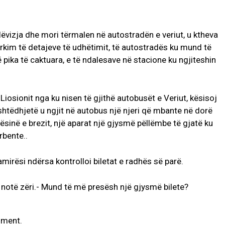
lëvizja dhe mori tërmalen në autostradën e veriut, u ktheva
rkim të detajeve të udhëtimit, të autostradës ku mund të
ë pika të caktuara, e të ndalesave në stacione ku ngjiteshin
Liosionit nga ku nisen të gjithë autobusët e Veriut, kësisoj
ashtëdhjetë u ngjit në autobus një njeri që mbante në dorë
tësinë e brezit, një aparat një gjysmë pëllëmbe të gjatë ku
rbente..
mirësi ndërsa kontrolloi biletat e radhës së parë.
 notë zëri.- Mund të më presësh një gjysmë bilete?
ument.