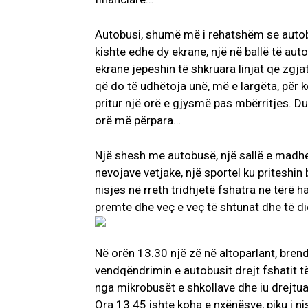
Autobusi, shumë më i rehatshëm se autobu
kishte edhe dy ekrane, një në ballë të auto
ekrane jepeshin të shkruara linjat që zgjat
që do të udhëtoja unë, më e largëta, për k
pritur një orë e gjysmë pas mbërritjes. D
orë më përpara…
Një shesh me autobusë, një sallë e madhe 
nevojave vetjake, një sportel ku priteshin
nisjes në rreth tridhjetë fshatra në tërë h
premte dhe veç e veç të shtunat dhe të di
Në orën 13.30 një zë në altoparlant, bren
vendqëndrimin e autobusit drejt fshatit t
nga mikrobusët e shkollave dhe iu drejtua
Ora 13.45 ishte koha e nxënësve, piku i n