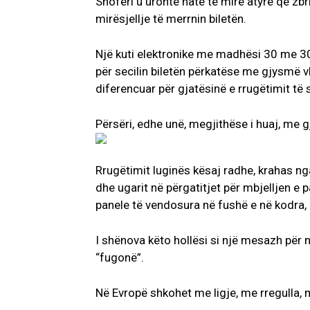
Shoferi u uronte natë të mirë atyre që zbr
mirësjellje të merrnin biletën.
Një kuti elektronike me madhësi 30 me 30 
për secilin biletën përkatëse me gjysmë v
diferencuar për gjatësinë e rrugëtimit të s
Përsëri, edhe unë, megjithëse i huaj, me 
Rrugëtimit luginës kësaj radhe, krahas n
dhe ugarit në përgatitjet për mbjelljen e 
panele të vendosura në fushë e në kodra,
I shënova këto hollësi si një mesazh për n
“fugonë”.
Në Evropë shkohet me ligje, me rregulla, 