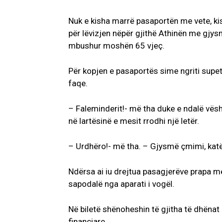
Nuk e kisha marrë pasaportën me vete, k
për lëvizjen nëpër gjithë Athinën me gjys
mbushur moshën 65 vjeç.
Për kopjen e pasaportës sime ngriti supet
faqe.
– Faleminderit!- më tha duke e ndalë vësht
në lartësinë e mesit rrodhi një letër.
– Urdhëro!- më tha. – Gjysmë çmimi, katë
Ndërsa ai iu drejtua pasagjerëve prapa me
sapodalë nga aparati i vogël.
Në biletë shënoheshin të gjitha të dhënat 
financiare…