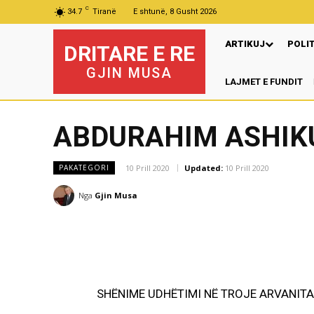
C
34.7
Tiranë
E shtunë, 8 Gusht 2026
ARTIKUJ
POLI
DRITARE E RE
GJIN MUSA
LAJMET E FUNDIT
ABDURAHIM ASHIK
10 Prill 2020
Updated:
10 Prill 2020
PAKATEGORI
Nga
Gjin Musa
SHËNIME UDHËTIMI NË TROJE ARVANIT