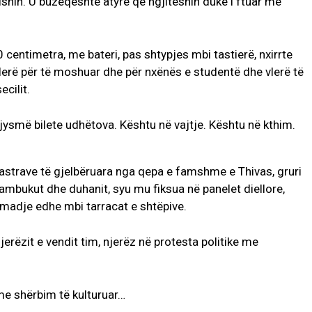
isnin. U buzëqeshte atyre që ngjiteshin duke i ftuar me
centimetra, me bateri, pas shtypjes mbi tastierë, nxirrte
lerë për të moshuar dhe për nxënës e studentë dhe vlerë të
ecilit.
gjysmë bilete udhëtova. Kështu në vajtje. Kështu në kthim.
gastrave të gjelbëruara nga qepa e famshme e Thivas, gruri
pambukut dhe duhanit, syu mu fiksua në panelet diellore,
 madje edhe mbi tarracat e shtëpive.
jerëzit e vendit tim, njerëz në protesta politike me
me shërbim të kulturuar…