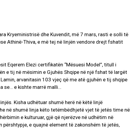
a Kryeministrisë dhe Kuvendit, më 7 mars, rasti e solli të
e Athinë-Thiva, e më tej në linjën vendore drejt fshatit
it Eqerem Elezi certifikatën “Mësuesi Model”, titull i
n e tij në mësimin e Gjuhës Shqipe në një fshat të largët
 Lamin, arvanitasin 103 vjeç që me atë gjuhën e tij shqipe
ja se… e kishte marrë malli…
linjës. Kisha udhëtuar shumë herë në këtë linjë
he në shumë linja këto tetëmbëdhjetë vjet të jetës time në
hërbimin e kulturuar, gjë që njerëzve në udhëtim në
n përshtypje, e quajnë element të zakonshëm të jetës,