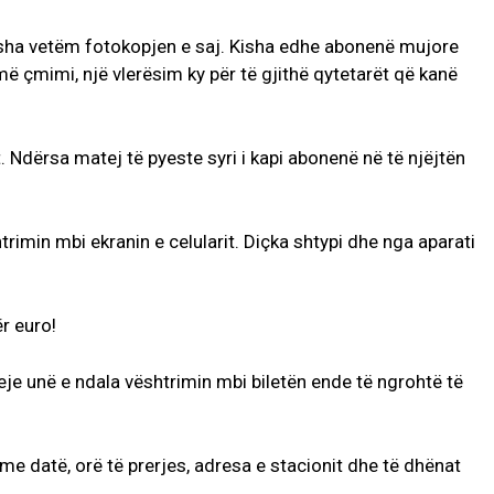
isha vetëm fotokopjen e saj. Kisha edhe abonenë mujore
më çmimi, një vlerësim ky për të gjithë qytetarët që kanë
. Ndërsa matej të pyeste syri i kapi abonenë në të njëjtën
rimin mbi ekranin e celularit. Diçka shtypi dhe nga aparati
r euro!
je unë e ndala vështrimin mbi biletën ende të ngrohtë të
me datë, orë të prerjes, adresa e stacionit dhe të dhënat