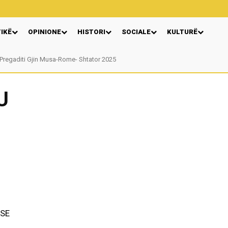
TIKË
OPINIONE
HISTORI
SOCIALE
KULTURË
Pregaditi Gjin Musa-Rome- Shtator 2025
U
ASE