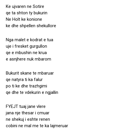
Ke ujvaren ne Sotire
qe ta shton ty bukurin
Ne Holt ke konione
ke dhe shpellen shekullore
Nga malet e kodrat e tua
uje i fresket gurgullon
qe e mbushin ne krua
e asnjhere nuk mbarom
Bukurit skane te mbaruar
qe natyra ti ka falur
po ti ke dhe trazhgimi
qe dhe te vdekurin e ngjallin
FYEJT tuaj jane vlere
jana nje thesar i cmuar
ne shekuj i eshte renen
cobini ne mal me te ka lajmeruar