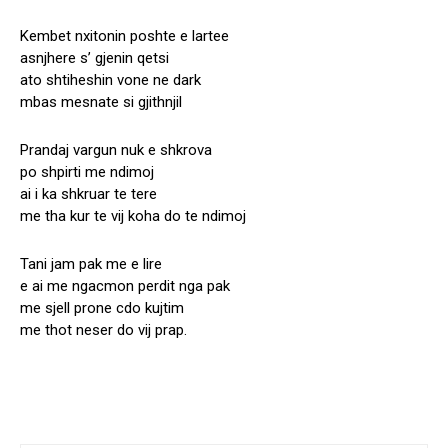
Kembet nxitonin poshte e lartee
asnjhere s’ gjenin qetsi
ato shtiheshin vone ne dark
mbas mesnate si gjithnjil
Prandaj vargun nuk e shkrova
po shpirti me ndimoj
ai i ka shkruar te tere
me tha kur te vij koha do te ndimoj
Tani jam pak me e lire
e ai me ngacmon perdit nga pak
me sjell prone cdo kujtim
me thot neser do vij prap.