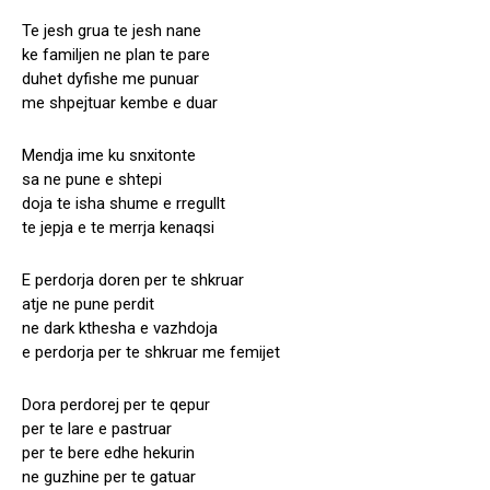
Te jesh grua te jesh nane
ke familjen ne plan te pare
duhet dyfishe me punuar
me shpejtuar kembe e duar
Mendja ime ku snxitonte
sa ne pune e shtepi
doja te isha shume e rregullt
te jepja e te merrja kenaqsi
E perdorja doren per te shkruar
atje ne pune perdit
ne dark kthesha e vazhdoja
e perdorja per te shkruar me femijet
Dora perdorej per te qepur
per te lare e pastruar
per te bere edhe hekurin
ne guzhine per te gatuar