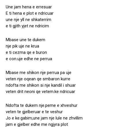
Une jam hena e erresuar
E ti hena e plot e ndricuar
une nje yll ne shkaterrim
e ti gjith yjet ne ndricim
Mbase une te dukem
nje pik uje ne krua
e ti cezma qe e buron
e con.uje edhe ne perrua
Mbase me shikon nje perrua pa uje
veten nje oqean qe smbaron kurre
ndofta me shikon si nje kandil i shuar
veten drit neoni qe vetem.ke ndricuar
Ndofta te dukem nje.peme e xhveshur
veten te gjelberuar e te veshur
Jo e ke.gabim,une jam nje lule ne zhvillim
jam e gjelber edhe me ngjyra plot