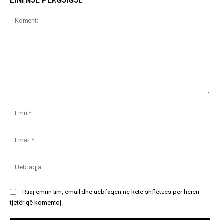
LINI NJË PËRGJIGJE
Koment:
Emr
Ema
Ue
Ruaj emrin tim, email dhe uebfaqen në këtë shfletues për herën
tjetër që komentoj.