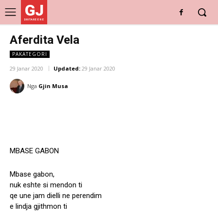
GJ
DRITARE E RE
Aferdita Vela
PAKATEGORI
29 Janar 2020
Updated:
29 Janar 2020
Nga
Gjin Musa
MBASE GABON
Mbase gabon,
nuk eshte si mendon ti
qe une jam dielli ne perendim
e lindja gjithmon ti