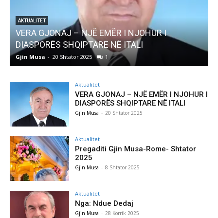
AKTUALITET
Pregaditi Gjin Musa-Rome- Shtator 2025
Gjin Musa
-
8 Shtator 2025
0
G
Aktualitet
VERA GJONAJ – NJË EMËR I NJOHUR I
DIASPORËS SHQIPTARE NË ITALI
Gjin Musa
-
20 Shtator 2025
Aktualitet
Pregaditi Gjin Musa-Rome- Shtator
2025
Gjin Musa
-
8 Shtator 2025
Aktualitet
Nga: Ndue Dedaj
Gjin Musa
-
28 Korrik 2025