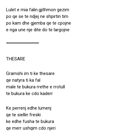
Lulet e mia falin.gjithmon gezim
po qe se te ndjej ne shpirtin tim
po kam dhe gjemba qe te cpojne
e nga une nje dite do te largojne
“””””””””””””””””””””””””””
THESARE
Gramshi im ti ke thesare
qe natyra ti ka fal
male te bukura rrethe e rrotull
te bukura ke cdo kaderr
Ke perrenj edhe lumenj
qe te siellin freski
ke edhe fusha te bukura
qe merr ushqim cdo njeri