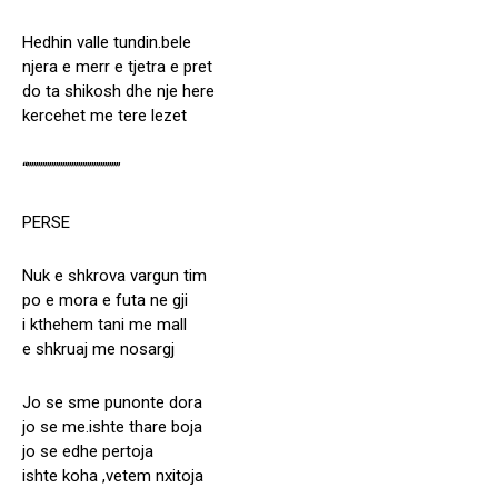
Hedhin valle tundin.bele
njera e merr e tjetra e pret
do ta shikosh dhe nje here
kercehet me tere lezet
“”””””””””””””””””””””
PERSE
Nuk e shkrova vargun tim
po e mora e futa ne gji
i kthehem tani me mall
e shkruaj me nosargj
Jo se sme punonte dora
jo se me.ishte thare boja
jo se edhe pertoja
ishte koha ,vetem nxitoja