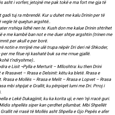
kës asht i vorfen; jetojnë me pak tokë e ma fort me gja të
t gadi tuj ra mbrendë. Kur u duhet me kalu Drinin per të
ë vegle të quejtun argshtë..
ter rrshiqa lidhë nen te. Kush don me kalue Drinin shtrihet
n’ujë e me kambë ban not e me duer shtye argshtin (trinen me
mnit per akull e per borë.
irë notin e mrrijnë me ulë trupa nëpër Dri deri në Shkoder,
n per me fitue nji kashatë buk sa me rrnue gjallë.
hë t’ndryshme)..
ra e Lisit ¬Pylla e Merturit – Mlloshtra: ku then Drini
 e Rrasavet – Rrasa e Delsinit: këtu ka bletë. Rrasa e
t. Rrasa e Mollës – Rrasa e Melit – Rrasa e Lopvet – Rrasa
a mbi shpijat e Grallit, ku përpiqet lumi me Dri. Prroj i
.
la e Lekë Dukagjinit, ku ka korita uji, e nen ‘nji rracë guri.
 Midis shpellës siper kan çerdhet pllumbat. Mbi Shpellët
 Grallit në rrasë të Mollës asht Shpella e Gjo Pepës e afer