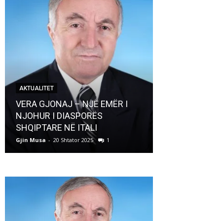
AKTUALITET
AKTUALITET
VERA GJONAJ – NJË EMËR I
NJOHUR I DIASPORËS
Pregaditi Gji
SHQIPTARE NË ITALI
Shtator 2025
Gjin Musa
-
20 Shtator 2025
1
Gjin Musa
-
8 Shtat