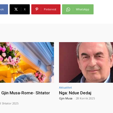
ook
X
Pinterest
WhatsApp
Aktualitet
i Gjin Musa-Rome- Shtator
Nga: Ndue Dedaj
Gjin Musa
-
28 Korrik 2025
8 Shtator 2025