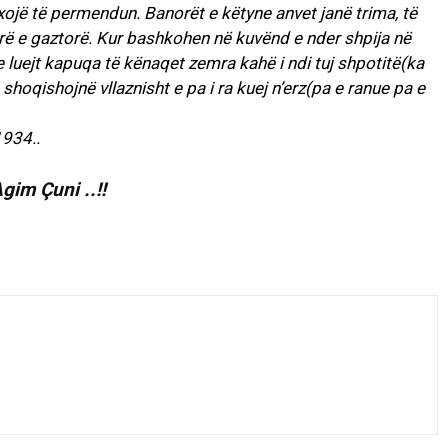
xojë të permendun. Banorët e këtyne anvet janë trima, të
rë e gaztorë. Kur bashkohen në kuvënd e nder shpija në
luejt kapuqa të kënaqet zemra kahë i ndi tuj shpotitë(ka
shoqishojnë vllaznisht e pa i ra kuej n’erz(pa e ranue pa e
1934..
gim Çuni ..!!