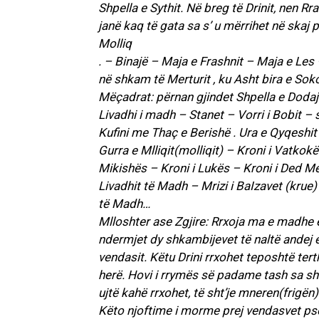
Shpella e Sythit. Në breg të Drinit, nen R
janë kaq të gata sa s’ u mërrihet në skaj p
Molliq
. – Binajë – Maja e Frashnit – Maja e Les
në shkam të Merturit , ku Asht bira e Soko
Mëçadrat: përnan gjindet Shpella e Dodaj
Livadhi i madh – Stanet – Vorri i Bobit –
Kufini me Thaç e Berishë . Ura e Qyqeshit
Gurra e Mlliqit(molliqit) – Kroni i Vatkokë
Mikishës – Kroni i Lukës – Kroni i Ded Mem
Livadhit të Madh – Mrizi i BaIzavet (krue) 
të Madh…
Mlloshter ase Zgjire: Rrxoja ma e madhe e 
ndermjet dy shkambijevet të naltë andej 
vendasit. Këtu Drini rrxohet teposhtë te
herë. Hovi i rrymës së padame tash sa she
ujtë kahë rrxohet, të sht’je mneren(frigën
Këto njoftime i morme prej vendasvet pse t