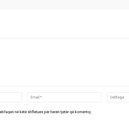
Emri:*
Email:*
uebfaqen në këtë shfletues për herën tjetër që komentoj.