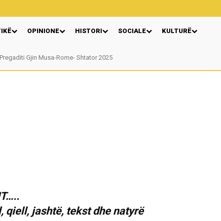
TIKË
OPINIONE
HISTORI
SOCIALE
KULTURË
egaditi Gjin Musa-Rome- Shtator 2025
Nga: Ndue Dedaj
T…..