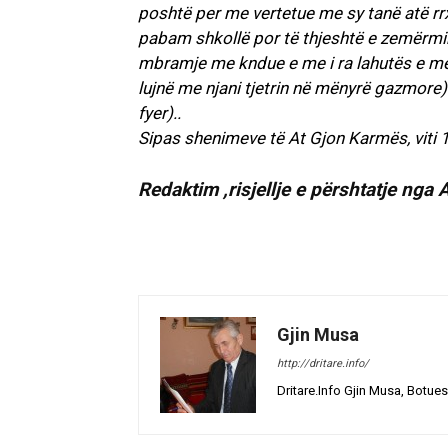
poshtë per me vertetue me sy tanë atë rr
pabam shkollë por të thjeshtë e zemërmi
mbramje me kndue e me i ra lahutës e me 
lujnë me njani tjetrin në mënyrë gazmore) 
fyer)..
Sipas shenimeve të At Gjon Karmës, viti 
Redaktim ,risjellje e përshtatje nga A
Gjin Musa
http://dritare.info/
Dritare.Info Gjin Musa, Botues