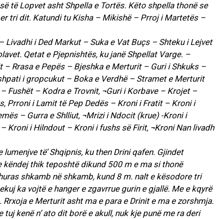
rasë të Lopvet asht Shpella e Tortës. Këto shpella thonë se
er tri dit. Katundi tu Kisha – Mikishë – Prroj i Martetës –
 – Livadhi i Ded Markut – Suka e Vat Buçs – Shteku i Lejvet
lavet. Qetat e Pjepnishtës, ku janë Shpellat Varge. –
t – Rrasa e Pepës – Bjeshka e Merturit – Guri i Shkuks –
 shpati i gropcukut – Boka e Verdhë – Stramet e Merturit
 – Fushët – Kodra e Trovnit, ¬Guri i Korbave – Krojet –
s, Prroni i Lamit të Pep Dedës – Kroni i Fratit – Kroni i
ës – Gurra e Shlliut, ¬Mrizi i Ndocit (krue) -Kroni i
– Kroni i Hilndout – Kroni i fushs së Firit, ¬Kroni Nan livadh
lumenjve të’ Shqipnis, ku then Drini qafen. Gjindet
e këndej thik teposhtë dikund 500 m e ma si thonë
rthuras shkamb në shkamb, kund 8 m. nalt e kësodore tri
kuj ka vojtë e hanger e zgavrrue gurin e gjallë. Me e kqyrë
). Rrxoja e Merturit asht ma e para e Drinit e ma e zorshmja.
uj kenë n’ ato dit borë e akull, nuk kje punë me ra deri