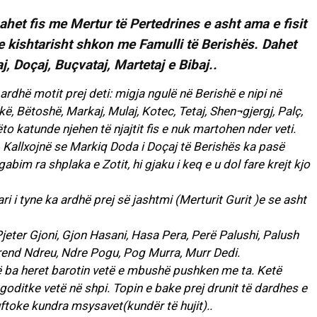
ahet fis me Mertur të Pertedrines e asht ama e fisit
i e kishtarisht shkon me Famulli të Berishës. Dahet
, Doçaj, Buçvataj, Martetaj e Bibaj..
rdhë motit prej deti: migja ngulë në Berishë e nipi në
kë, Bëtoshë, Markaj, Mulaj, Kotec, Tetaj, Shen¬gjergj, Palç,
këto katunde njehen të njajtit fis e nuk martohen nder veti.
 Kallxojnë se Markiq Doda i Doçaj të Berishës ka pasë
gabim ra shplaka e Zotit, hi gjaku i keq e u dol fare krejt kjo
i i tyne ka ardhë prej së jashtmi (Merturit Gurit )e se asht
, Pjeter Gjoni, Gjon Hasani, Hasa Pera, Perë Palushi, Palush
rend Ndreu, Ndre Pogu, Pog Murra, Murr Dedi.
së ba heret barotin vetë e mbushë pushken me ta. Ketë
goditke vetë në shpi. Topin e bake prej drunit të dardhes e
uftoke kundra msysavet(kundër të hujit)..