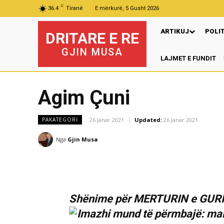
C
36.4
Tiranë
E mërkurë, 5 Gusht 2026
ARTIKUJ
POLI
DRITARE E RE
GJIN MUSA
LAJMET E FUNDIT
Pr
Agim Çuni
26 Janar 2021
Updated:
26 Janar 2021
PAKATEGORI
Nga
Gjin Musa
Shënime për MERTURIN e GURI