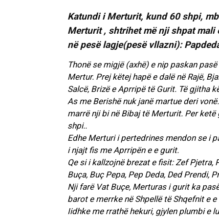
Katundi i Merturit, kund 60 shpi, mb
Merturit , shtrihet më nji shpat mal
në pesë lagje(pesë vllazni): Papdedaj
Thonë se migjë (axhë) e nip paskan pasë a
Mertur. Prej këtej hapë e dalë në Rajë, Bja
Salcë, Brizë e Aprripë të Gurit. Të gjitha 
As me Berishë nuk janë martue deri vonë.
marrë nji bi në Bibaj të Merturit. Per ketë 
shpi..
Edhe Merturi i pertedrines mendon se i par
i njajt fis me Aprripën e e gurit.
Qe si i kallzojnë brezat e fisit: Zef Pjetra
Buça, Buç Pepa, Pep Deda, Ded Prendi, P
Nji farë Vat Buçe, Merturas i gurit ka pa
barot e merrke në Shpellë të Shqefnit e e 
Iidhke me rrathë hekuri, gjylen plumbi e l