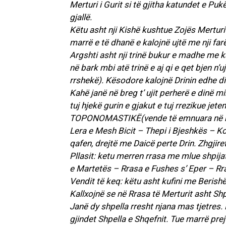
Merturi i Gurit si të gjitha katundet e Pu
gjallë.
Këtu asht nji Kishë kushtue Zojës Merturi
marrë e të dhanë e kalojnë ujtë me nji far
Argshti asht nji trinë bukur e madhe me ka
në bark mbi atë trinë e aj qi e qet bjen 
rrshekë). Kësodore kalojnë Drinin edhe di
Kahë janë në breg t’ ujit perherë e dinë m
tuj hjekë gurin e gjakut e tuj rrezikue jete
TOPONOMASTIKË(vende të emnuara në ko
Lera e Mesh Bicit – Thepi i Bjeshkës – Kod
qafen, drejtë me Daicë perte Drin. Zhgjiret
Pllasit: ketu merren rrasa me mlue shpija
e Martetës – Rrasa e Fushes s’ Eper – Rras
Vendit të keq: këtu asht kufini me Berishë
Kallxojnë se në Rrasa të Merturit asht Shpel
Janë dy shpella rresht njana mas tjetres.
gjindet Shpella e Shqefnit. Tue marrë prej