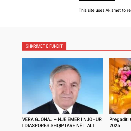
This site uses Akismet to 
SHKRIMET E FUNDIT
VERA GJONAJ – NJË EMËR I NJOHUR
Pregaditi
I DIASPORËS SHQIPTARE NË ITALI
2025