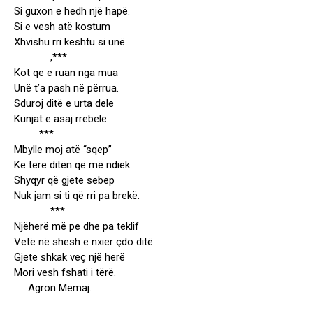
Si guxon e hedh një hapë.
Si e vesh atë kostum
Xhvishu rri kështu si unë.
,***
Kot qe e ruan nga mua
Unë t’a pash në përrua.
Sduroj ditë e urta dele
Kunjat e asaj rrebele
***
Mbylle moj atë “sqep”
Ke tërë ditën që më ndiek.
Shyqyr që gjete sebep
Nuk jam si ti që rri pa brekë.
***
Njëherë më pe dhe pa teklif
Vetë në shesh e nxier çdo ditë
Gjete shkak veç një herë
Mori vesh fshati i tërë.
Agron Memaj.