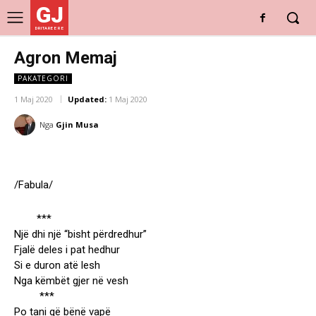
GJ
DRITARE E RE
Agron Memaj
PAKATEGORI
1 Maj 2020
Updated:
1 Maj 2020
Nga
Gjin Musa
/Fabula/
***
Një dhi një “bisht përdredhur”
Fjalë deles i pat hedhur
Si e duron atë lesh
Nga këmbët gjer në vesh
***
Po tani që bënë vapë