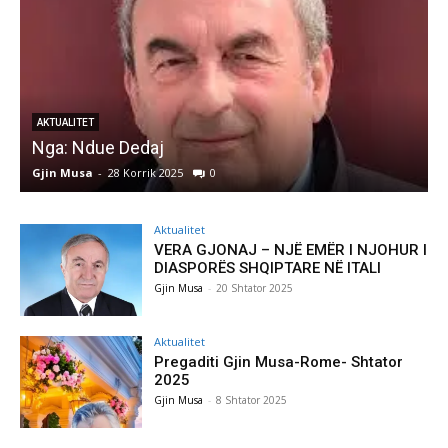
AKTUALITET
Nga: Ndue Dedaj
A
Gjin Musa
-
28 Korrik 2025
0
G
Aktualitet
VERA GJONAJ – NJË EMËR I NJOHUR I
DIASPORËS SHQIPTARE NË ITALI
Gjin Musa
-
20 Shtator 2025
Aktualitet
Pregaditi Gjin Musa-Rome- Shtator
2025
Gjin Musa
-
8 Shtator 2025