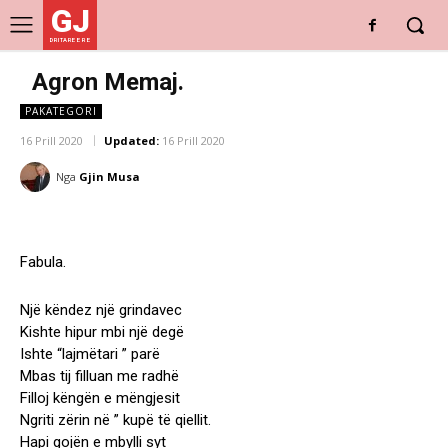
GJ
DRITARE E RE
Agron Memaj.
PAKATEGORI
16 Prill 2020
Updated:
16 Prill 2020
Nga
Gjin Musa
Fabula.
Një këndez një grindavec
Kishte hipur mbi një degë
Ishte “lajmëtari ” parë
Mbas tij filluan me radhë
Filloj këngën e mëngjesit
Ngriti zërin në ” kupë të qiellit.
Hapi gojën e mbylli syt