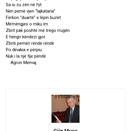
Sa iu zu zëri në fyt.
Nën pemë vjen “lajkataria”
Fërkon “duartë” e lëpin buzët
Mirmëngjes o miku im
Zbrit pak poshtë më trego rrugën.
E hëngri këndezi gjor
Zbriti pemën rëndë rëndë
Po dinakia e përpiu
Nuk i la një fije pëndë
Agron Memaj.
Gjin Musa