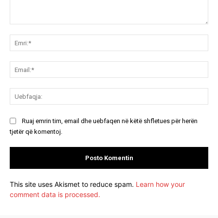
Koment:
Emr
Ema
Ue
Ruaj emrin tim, email dhe uebfaqen në këtë shfletues për herën
tjetër që komentoj.
This site uses Akismet to reduce spam.
Learn how your
comment data is processed.