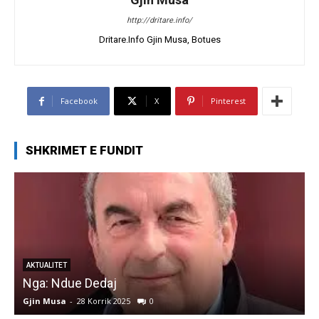
http://dritare.info/
Dritare.Info Gjin Musa, Botues
Facebook
X
Pinterest
SHKRIMET E FUNDIT
AKTUALITET
Nga: Ndue Dedaj
A
Gjin Musa
-
28 Korrik 2025
0
G