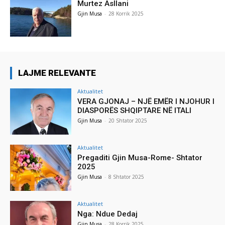
Murtez Asllani
Gjin Musa
-
28 Korrik 2025
LAJME RELEVANTE
Aktualitet
VERA GJONAJ – NJË EMËR I NJOHUR I
DIASPORËS SHQIPTARE NË ITALI
Gjin Musa
-
20 Shtator 2025
Aktualitet
Pregaditi Gjin Musa-Rome- Shtator
2025
Gjin Musa
-
8 Shtator 2025
Aktualitet
Nga: Ndue Dedaj
Gjin Musa
-
28 Korrik 2025