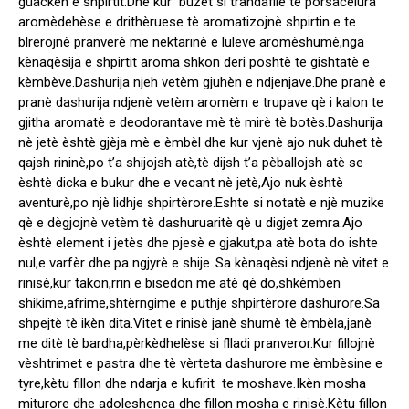
guackèn e shpirtit.Dhe kur buzèt si trandafile tè porsacelura
aromèdehèse e drithèruese tè aromatizojnè shpirtin e te
blrerojnè pranverè me nektarinè e luleve aromèshumè,nga
kènaqèsija e shpirtit aroma shkon deri poshtè te gishtatè e
kèmbève.Dashurija njeh vetèm gjuhèn e ndjenjave.Dhe pranè e
pranè dashurija ndjenè vetèm aromèm e trupave qè i kalon te
gjitha aromatè e deodorantave mè tè mirè tè botès.Dashurija
nè jetè èshtè gjèja mè e èmbèl dhe kur vjenè ajo nuk duhet tè
qajsh rininè,po t’a shijojsh atè,tè dijsh t’a pèballojsh atè se
èshtè dicka e bukur dhe e vecant nè jetè,Ajo nuk èshtè
aventurè,po njè lidhje shpirtèrore.Eshte si notatè e njè muzike
qè e dègjojnè vetèm tè dashuruaritè qè u digjet zemra.Ajo
èshtè element i jetès dhe pjesè e gjakut,pa atè bota do ishte
nul,e varfèr dhe pa ngjyrè e shije..Sa kènaqèsi ndjenè nè vitet e
rinisè,kur takon,rrin e bisedon me atè qè do,shkèmben
shikime,afrime,shtèrngime e puthje shpirtèrore dashurore.Sa
shpejtè tè ikèn dita.Vitet e rinisè janè shumè tè èmbèla,janè
me ditè tè bardha,pèrkèdhelèse si flladi pranveror.Kur fillojnè
vèshtrimet e pastra dhe tè vèrteta dashurore me èmbèsine e
tyre,kètu fillon dhe ndarja e kufirit te moshave.Ikèn mosha
miturore dhe adoleshenca dhe fillon mosha e rinisè.Kètu fillon