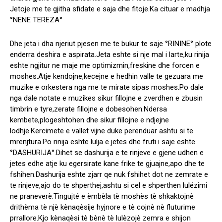
Jetoje me te gjitha sfidate e saja dhe fitoje.Ka cituar e madhja
°NENE TEREZA°
Dhe jeta i dha njeriut pjesen me te bukur te saje °RININE° plote
enderra deshira e aspirata.Jeta eshte si nje mal i larte,ku rinija
eshte ngjitur ne maje me optimizmin,freskine dhe forcen e
moshes.Atje kendojne,kecejne e hedhin valle te gezuara me
muzike e orkestera nga me te mirate sipas moshes.Po dale
nga dale notate e muzikes sikur fillojne e zverdhen e zbusin
timbrin e tyre,zerate fillojne e dobesohen.Ndersa
kembete,plogeshtohen dhe sikur fillojne e ndjejne
lodhje.Kercimete e vallet vijne duke perenduar ashtu si te
mrenjtura.Po rinija eshte lulja e jetes dhe fruti i saje eshte
°DASHURIJA°.Dihet se dashurija e te rinjeve e gjene udhen e
jetes edhe atje ku egersirate kane frike te gjuajne,apo dhe te
fshihen.Dashurija eshte zjarr qe nuk fshihet dot ne zemrate e
te rinjeve,ajo do te shperthej,ashtu si cel e shperthen lulézimi
ne praneverè.Tingujté e èmbèla tè moshès tè shkaktojnè
drithèma tè njè kènaqèsije hyjnore e tè cojnè nè fluturime
prrallore.Kjo kènaqèsi tè bènè tè lulèzojè zemra e shijon