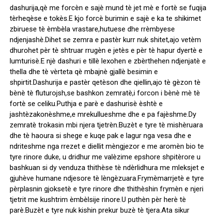
dashurija,qè me forcèn e sajè mund tè jet mè e fortè se fuqija
tèrheqèse e tokès.E kjo forcè burimin e sajè e ka te shikimet
zbiruese tè èmbèla vrastare,hutuese dhe rrèmbyese
ndjenjashè.Dihet se zemra e pastèr kurr nuk shitet,ajo vetèm
dhurohet pèr tè shtruar rrugèn e jetès e pèr tè hapur dyertè e
lumturisè.E njè dashuri e tillè lexohen e zbèrthehen ndjenjatè e
thella dhe tè vèrteta qè mbajnè gjallè besimin e
shpirtit.Dashurija e pastèr qetèson dhe qiellin,ajo tè gèzon tè
bènè tè fluturojsh,se bashkon zemratè,i forcon i bènè mè tè
fortè se celiku.Puthja e parè e dashurisè èshtè e
jashtèzakonèshme,e mrekullueshme dhe e pa fajèshme.Dy
zemratè trokasin mbi njera tjetrèn.Buzèt e tyre tè mishèruara
dhe tè haoura si shege e kuqe pak e lagur nga vesa dhe e
ndriteshme nga rrezet e diellit mèngjezor e me aromèn bio te
tyre rinore duke, u dridhur me valèzime epshore shpitèrore u
bashkuan si dy venduza thithèse tè ndèrlidhura me mleksjet e
gjuhève humane ndjesore tè lèngèzuara.Frymèmarrjetè e tyre
pèrplasnin gjoksetè e tyre rinore dhe thithèshin frymèn e njeri
tjetrit me kushtrim èmbèlsije rinore.U puthèn pèr herè tè
parè.Buzèt e tyre nuk kishin prekur buzè tè tjera.Ata sikur