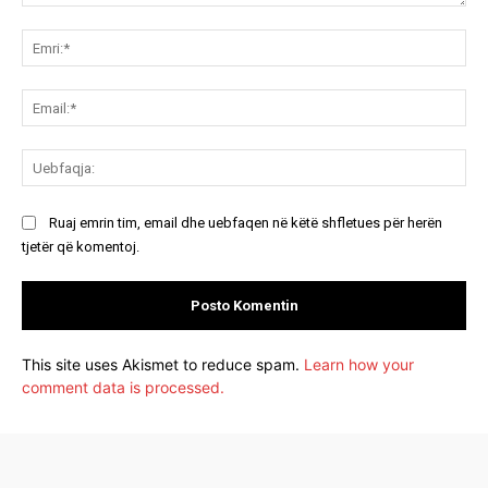
Koment:
Emr
Ema
Ue
Ruaj emrin tim, email dhe uebfaqen në këtë shfletues për herën
tjetër që komentoj.
This site uses Akismet to reduce spam.
Learn how your
comment data is processed.