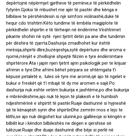
depèrtojnè nèpèrmjet gjetheve tè pemève,e tè pèrkèdhelin
fytyrèn.Gjoksi tè mbushet me ajèr tè pastèr dhe kènga e
bilbilave te pèrshèndesin si njè simfoni violinashè,duke tè
hequr cdo trishtim.Kèto tundime tè èmbèla magjiplote tè
pèrkèdhelin shpirtin e tè tèrheqin nè èndèrrime.Vèshtrimet
pikante shohin nè sytè njeri tjetrit detin pa ane dhe tundimin
pèr dèshira tè zjarrta.Dashurija zmadhohet kur èshtè
mirèsija,shpirtii dlire,buzèqeshja,sytè depèrtues dhe aroma e
njomè,rrènjèt e zhvillojnè shpejtè filizèn e tyre èndèrrimtare
shpirtèrore.Ata i japin njeri tjetrit ajrin psikologjik per te krijuar
afrimin e tyre.Dhe afrimi bèhet pèrpara se shtèrngata t’i
kèpusè petaletè e, lules sè tyre me aromè,qè ajo tè ngelet e
bukur e freskèt qè t’i mbajè tè dy me aromen e sajè.Po
dashurija nuk eshte vetèm bukurija e jashtème,po dhe bukurija
e mbrèndèshme,ajo nuk tè lejon tè plakesh e tè humbish
ndjeshmèrinè e shpirtit tè pastèr.Ruaje dashurinè si hyjneshè
qè te kènaqèsh syrin dhe shpirtinDhe zemrèn mos e lejo te
klithi,se ajo nuk dègjohet kur ulurinè,po gjallèeoje si kèngèn e
bilbilit kur i kèndon bilbileshès ne degen e qershise sè
lulèzuar.Ruaje dhe duaje dashurinè dhe bèje si perlè nè