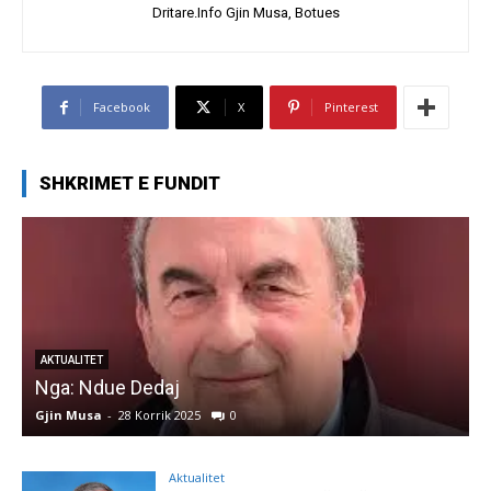
Dritare.Info Gjin Musa, Botues
Facebook
X
Pinterest
SHKRIMET E FUNDIT
AKTUALITET
Nga: Ndue Dedaj
A
Gjin Musa
-
28 Korrik 2025
0
G
Aktualitet