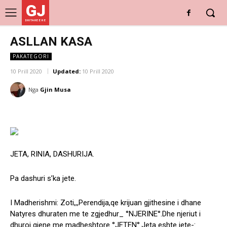
GJ
DRITARE E RE
ASLLAN KASA
PAKATEGORI
10 Prill 2020
Updated:
10 Prill 2020
Nga
Gjin Musa
JETA, RINIA, DASHURIJA.
Pa dashuri s’ka jete.
I Madherishmi: Zoti,,,Perendija,qe krijuan gjithesine i dhane
Natyres dhuraten me te zgjedhur_ °NJERINE°.Dhe njeriut i
dhuroi gjene me madheshtore °JETEN°.Jeta eshte jete-: