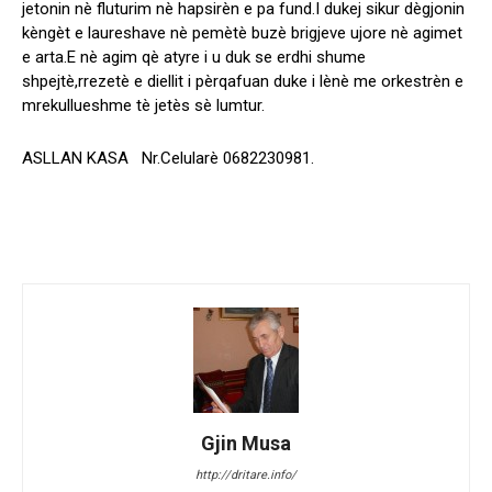
jetonin nè fluturim nè hapsirèn e pa fund.I dukej sikur dègjonin
kèngèt e laureshave nè pemètè buzè brigjeve ujore nè agimet
e arta.E nè agim qè atyre i u duk se erdhi shume
shpejtè,rrezetè e diellit i pèrqafuan duke i lènè me orkestrèn e
mrekullueshme tè jetès sè lumtur.
ASLLAN KASA Nr.Celularè 0682230981.
Gjin Musa
http://dritare.info/