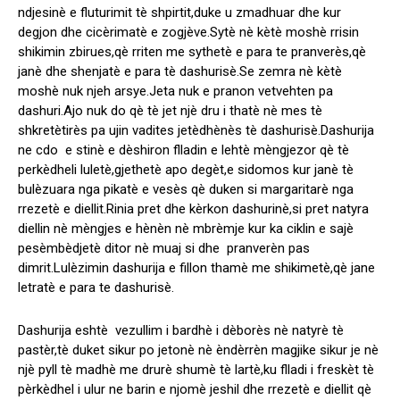
ndjesinè e fluturimit tè shpirtit,duke u zmadhuar dhe kur
degjon dhe cicèrimatè e zogjève.Sytè nè kètè moshè rrisin
shikimin zbirues,qè rriten me sythetè e para te pranverès,qè
janè dhe shenjatè e para tè dashurisè.Se zemra nè kètè
moshè nuk njeh arsye.Jeta nuk e pranon vetvehten pa
dashuri.Ajo nuk do qè tè jet njè dru i thatè nè mes tè
shkretètirès pa ujin vadites jetèdhènès tè dashurisè.Dashurija
ne cdo e stinè e dèshiron flladin e lehtè mèngjezor qè tè
perkèdheli luletè,gjethetè apo degèt,e sidomos kur janè tè
bulèzuara nga pikatè e vesès qè duken si margaritarè nga
rrezetè e diellit.Rinia pret dhe kèrkon dashurinè,si pret natyra
diellin nè mèngjes e hènèn nè mbrèmje kur ka ciklin e sajè
pesèmbèdjetè ditor nè muaj si dhe pranverèn pas
dimrit.Lulèzimin dashurija e fillon thamè me shikimetè,qè jane
letratè e para te dashurisè.
Dashurija eshtè vezullim i bardhè i dèborès nè natyrè tè
pastèr,tè duket sikur po jetonè nè èndèrrèn magjike sikur je nè
njè pyll tè madhè me drurè shumè tè lartè,ku flladi i freskèt tè
pèrkèdhel i ulur ne barin e njomè jeshil dhe rrezetè e diellit qè