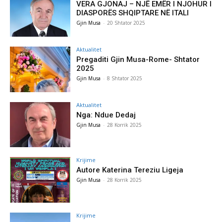
VERA GJONAJ – NJË EMËR I NJOHUR I
DIASPORËS SHQIPTARE NË ITALI
Gjin Musa
-
20 Shtator 2025
Aktualitet
Pregaditi Gjin Musa-Rome- Shtator
2025
Gjin Musa
-
8 Shtator 2025
Aktualitet
Nga: Ndue Dedaj
Gjin Musa
-
28 Korrik 2025
Krijime
Autore Katerina Tereziu Ligeja
Gjin Musa
-
28 Korrik 2025
Krijime