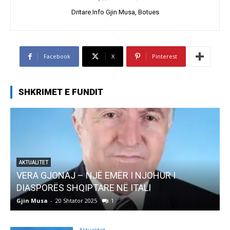
Dritare.Info Gjin Musa, Botues
Facebook
X
Pinterest
SHKRIMET E FUNDIT
I NJOHUR I
AKTUALITET
ITALI
Pregaditi Gjin Musa-Rome- Shta
Gjin Musa
-
8 Shtator 2025
0
Aktualitet