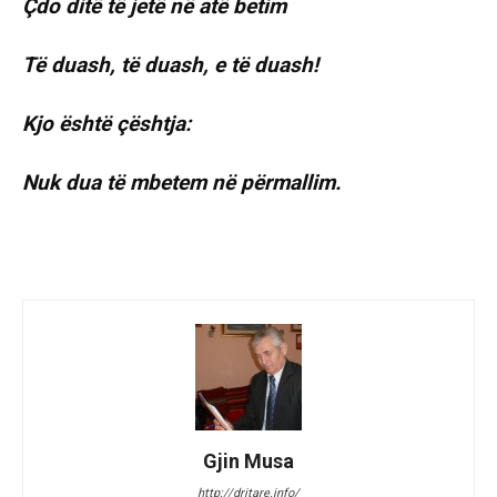
Çdo ditë të jetë në atë betim
Të duash, të duash, e të duash!
Kjo është çështja:
Nuk dua të mbetem në përmallim.
Gjin Musa
http://dritare.info/