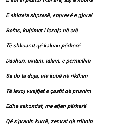
E sot si pluhur mbi urë, aty e hodha
E shkreta shpresë, shpresë e gjora!
Befas, kujtimet i lexoja në erë
Të shkuarat që kaluan përherë
Dashuri, nxitim, takim, e përmallim
Sa do ta doja, atë kohë në rikthim
Të lexoj vuajtjet e çastit që prisnim
Edhe sekondat, me etjen përherë
Që s’pranin kurrë, zemrat që rrihnin