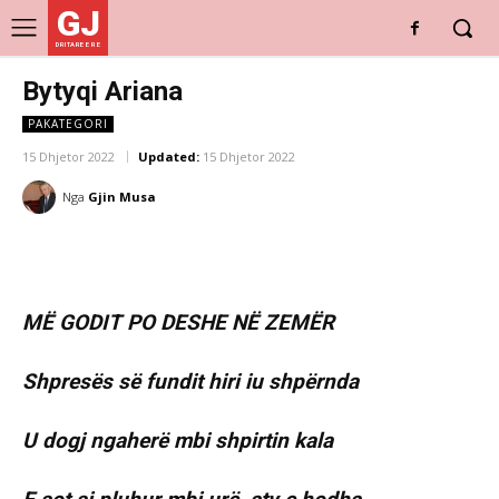
GJ
DRITARE E RE
Bytyqi Ariana
PAKATEGORI
15 Dhjetor 2022
Updated:
15 Dhjetor 2022
Nga
Gjin Musa
MË GODIT PO DESHE NË ZEMËR
Shpresës së fundit hiri iu shpërnda
U dogj ngaherë mbi shpirtin kala