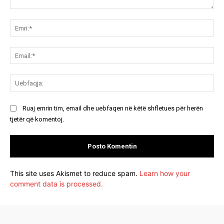
Koment:
Emr
Ema
Ue
Ruaj emrin tim, email dhe uebfaqen në këtë shfletues për herën
tjetër që komentoj.
This site uses Akismet to reduce spam.
Learn how your
comment data is processed.