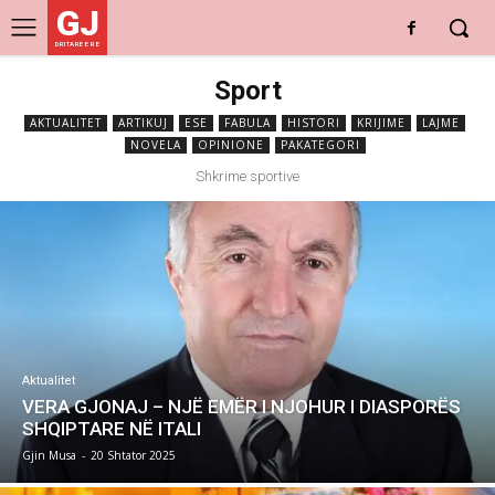
GJ
DRITARE E RE
Sport
AKTUALITET
ARTIKUJ
ESE
FABULA
HISTORI
KRIJIME
LAJME
NOVELA
OPINIONE
PAKATEGORI
Shkrime sportive
Aktualitet
VERA GJONAJ – NJË EMËR I NJOHUR I DIASPORËS
SHQIPTARE NË ITALI
Gjin Musa
-
20 Shtator 2025