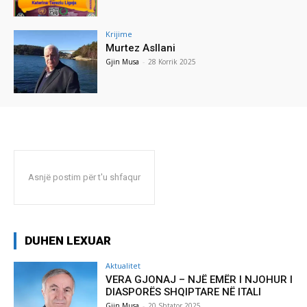
Krijime
Murtez Asllani
Gjin Musa
-
28 Korrik 2025
Asnjë postim për t'u shfaqur
DUHEN LEXUAR
Aktualitet
VERA GJONAJ – NJË EMËR I NJOHUR I
DIASPORËS SHQIPTARE NË ITALI
Gjin Musa
-
20 Shtator 2025