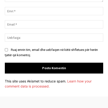
Koment:
Emr
Ema
Ue
Ruaj emrin tim, email dhe uebfaqen në këtë shfletues për herën
tjetër që komentoj.
This site uses Akismet to reduce spam.
Learn how your
comment data is processed.