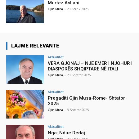
Murtez Asllani
Gjin Musa
-
28 Korrik 2025
LAJME RELEVANTE
Aktualitet
VERA GJONAJ – NJË EMËR I NJOHUR I
DIASPORËS SHQIPTARE NË ITALI
Gjin Musa
-
20 Shtator 2025
Aktualitet
Pregaditi Gjin Musa-Rome- Shtator
2025
Gjin Musa
-
8 Shtator 2025
Aktualitet
Nga: Ndue Dedaj
Gjin Musa
-
28 Korrik 2025