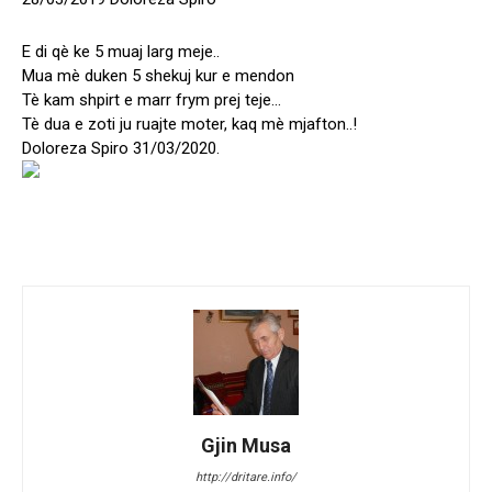
E di qè ke 5 muaj larg meje..
Mua mè duken 5 shekuj kur e mendon
Tè kam shpirt e marr frym prej teje…
Tè dua e zoti ju ruajte moter, kaq mè mjafton..!
Doloreza Spiro 31/03/2020.
Gjin Musa
http://dritare.info/