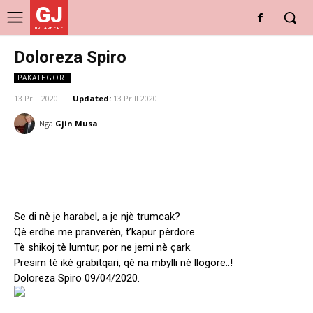
GJ
DRITARE E RE
Doloreza Spiro
PAKATEGORI
13 Prill 2020
Updated:
13 Prill 2020
Nga
Gjin Musa
Se di nè je harabel, a je njè trumcak?
Qè erdhe me pranverèn, t’kapur pèrdore.
Tè shikoj tè lumtur, por ne jemi nè çark.
Presim tè ikè grabitqari, qè na mbylli nè llogore..!
Doloreza Spiro 09/04/2020.