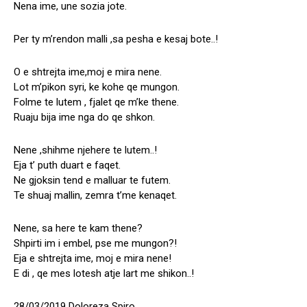
Nena ime, une sozia jote.
Per ty m’rendon malli ,sa pesha e kesaj bote..!
O e shtrejta ime,moj e mira nene.
Lot m’pikon syri, ke kohe qe mungon.
Folme te lutem , fjalet qe m’ke thene.
Ruaju bija ime nga do qe shkon.
Nene ,shihme njehere te lutem..!
Eja t’ puth duart e faqet.
Ne gjoksin tend e malluar te futem.
Te shuaj mallin, zemra t’me kenaqet.
Nene, sa here te kam thene?
Shpirti im i embel, pse me mungon?!
Eja e shtrejta ime, moj e mira nene!
E di , qe mes lotesh atje lart me shikon..!
28/03/2019 Doloreza Spiro