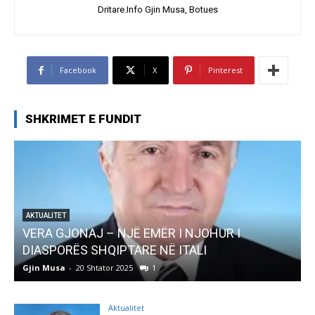
Dritare.Info Gjin Musa, Botues
Facebook
X
Pinterest
SHKRIMET E FUNDIT
R I NJOHUR I
AKTUALITET
Ë ITALI
Pregaditi Gjin Musa-Rome- Sht
Gjin Musa
-
8 Shtator 2025
0
Aktualitet