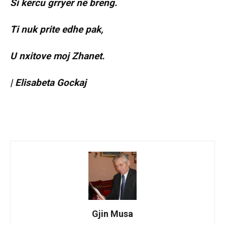
Si kërcu grryer në breng.
Ti nuk prite edhe pak,
U nxitove moj Zhanet.
| Elisabeta Gockaj
Gjin Musa