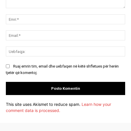
Koment:
Emr
Ema
Ue
Ruaj emrin tim, email dhe uebfaqen në këtë shfletues për herën
tjetër që komentoj.
This site uses Akismet to reduce spam.
Learn how your
comment data is processed.