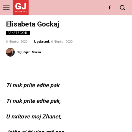
GJ
DRITARE E RE
Elisabeta Gockaj
PAKATEGORI
6 Nëntor 2020
Updated:
6 Nëntor 2020
Nga
Gjin Musa
Ti nuk prite edhe pak
Ti nuk prite edhe pak,
U nxitove moj Zhanet,