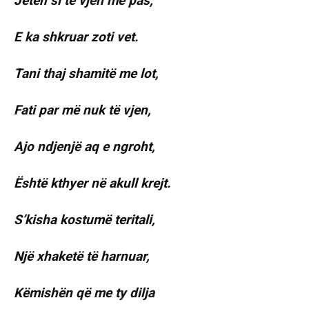
Jetën si të vjen më pas,
E ka shkruar zoti vet.
Tani thaj shamitë me lot,
Fati par më nuk të vjen,
Ajo ndjenjë aq e ngroht,
Është kthyer në akull krejt.
S’kisha kostumë teritali,
Një xhaketë të harnuar,
Këmishën që me ty dilja