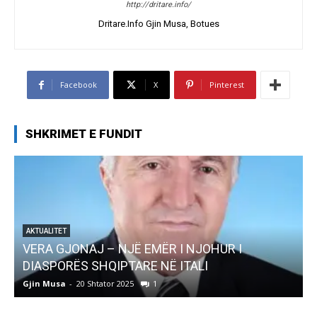
http://dritare.info/
Dritare.Info Gjin Musa, Botues
Facebook
X
Pinterest
SHKRIMET E FUNDIT
I NJOHUR I
AKTUALITET
ITALI
Pregaditi Gjin Musa-Rome- Shta
Gjin Musa
-
8 Shtator 2025
0