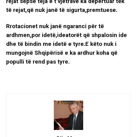
rejat sepse teja e t’vjetrave ka depërtuar tek
të rejat,që nuk janë të sigurta,premtuese.
Rrotacionet nuk janë ngaranci për të
ardhmen,por idetë,ideatorët që shpalosin ide
dhe të bindin me idetë e tyre.E këto nuk i
mungojnë Shqipërisë e ka ardhur koha që
populli të rend pas tyre.