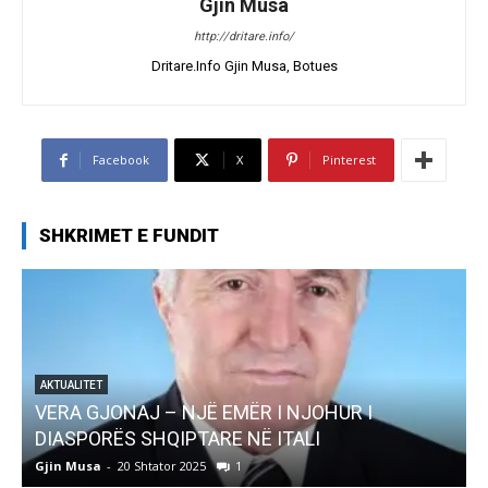
Gjin Musa
http://dritare.info/
Dritare.Info Gjin Musa, Botues
Facebook
X
Pinterest
SHKRIMET E FUNDIT
AKTUALITET
Pregaditi Gjin Musa-Rome- Shtator 2025
Gjin Musa
-
8 Shtator 2025
0