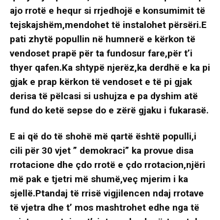
ajo rrotë e hequr si rrjedhojë e konsumimit të
tejskajshëm,mendohet të instalohet përsëri.E
pati zhytë popullin në humnerë e kërkon të
vendoset prapë për ta fundosur fare,për t’i
thyer qafen.Ka shtypë njerëz,ka derdhë e ka pi
gjak e prap kërkon të vendoset e të pi gjak
derisa të pëlcasi si ushujza e pa dyshim atë
fund do ketë sepse do e zërë gjaku i fukarasë.
E ai që do të shohë më qartë është populli,i
cili për 30 vjet ” demokraci” ka provue disa
rrotacione dhe çdo rrotë e çdo rrotacion,njëri
më pak e tjetri më shumë,veç mjerim i ka
sjellë.Ptandaj të rrisë vigjilencen ndaj rrotave
të vjetra dhe t’ mos mashtrohet edhe nga të