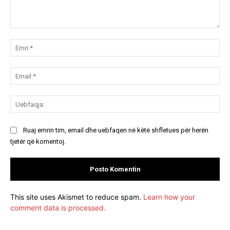
Koment:
Emr
Ema
Ue
Ruaj emrin tim, email dhe uebfaqen në këtë shfletues për herën
tjetër që komentoj.
This site uses Akismet to reduce spam.
Learn how your
comment data is processed.