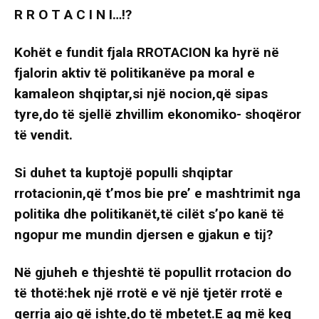
R R O T A C I N I…!?
Kohët e fundit fjala RROTACION ka hyrë në
fjalorin aktiv të politikanëve pa moral e
kamaleon shqiptar,si një nocion,që sipas
tyre,do të sjellë zhvillim ekonomiko- shoqëror
të vendit.
Si duhet ta kuptojë populli shqiptar
rrotacionin,që t’mos bie pre’ e mashtrimit nga
politika dhe politikanët,të cilët s’po kanë të
ngopur me mundin djersen e gjakun e tij?
Në gjuheh e thjeshtë të popullit rrotacion do
të thotë:hek një rrotë e vë një tjetër rrotë e
qerrja ajo që ishte,do të mbetet.E aq më keq