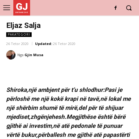
GJ
DRITARE E RE
Eljaz Salja
PAKATEGORI
26 Tetor 2020
Updated:
26 Tetor 2020
Nga
Gjin Musa
Shiroka,një ambjent për t’u shlodhur:Pasi je
përloshë me një kokë krapi në tavë,në lokal me
një shërbim shumë të mirë,del për të shijuar
mjediset,zhgënjehesh.Megjithëse është bërë
gjithë ai investim,në atë pedonale të punuar
vërtë bukur,përballesh me gjithë atë papastërti