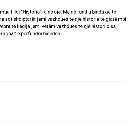
 filloi “Historia” ra në ujë. Më në fund u binda që të
t dhe sot shqiptarët jemi vazhdues të një historie të gjatë mbi
vepra të këqija jemi vetëm vazhdues të një histori disa
l Europa.” e përfundoi bisedën