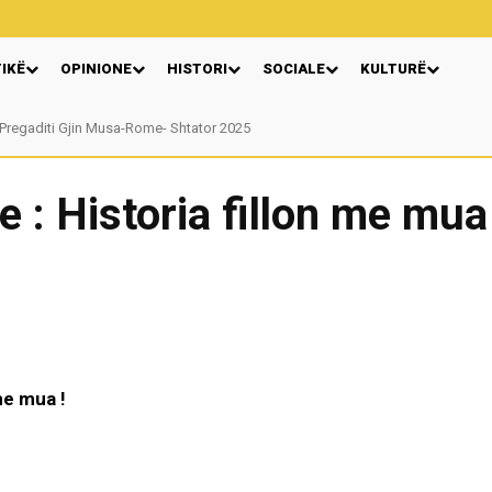
TIKË
OPINIONE
HISTORI
SOCIALE
KULTURË
Pregaditi Gjin Musa-Rome- Shtator 2025
Nga: Ndue Dedaj
e : Historia fillon me mua 
 me mua !