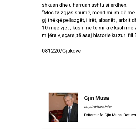
shkuan dhe u harruan ashtu si erdhën.
“Mos ta zgjas shumë, mendimi im që me mua
gjithë që pellazgët, ilirët, albanët , arbri
10 mijë vjet ; kush me të mira e kush me 
mijëra vjeçare ,të asaj historie ku zuri fil
081220/Gjakovë
Gjin Musa
http://dritare.info/
Dritare.Info Gjin Musa, Botues