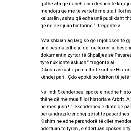
gjithë ata që udhëhiqnin deshën të krijojnë
mendoja që me të vërtetë me ata filloi his
kaluarën , ashtu që edhe unë publikisht t
që ne e krijuan historinë “ tregonte ai
“Ata shkuan aq larg se që i njollosën të gj
unë besoja edhe ju që më lexoni iu besonim
dokumentin zyrtar të Shpalljes së Pavarës
tyre nuk ishte askush.” tregonte ai
Dikush askushi po na thotë sot se Historia
këndej pari . Çdo epokë po kërkon të jetë fi
Na lindi Skënderbeu, epokë e madhe histor
thënë që më mua filloi historia e Arbrit. Ai 
në mes jush ! “. Skënderbeu e dinte që par
përkundrazi krenohej që ishte pasardhës i 
Kishim ne edhe perandorë të cilët mendoni
ndërtuan të tyren , e ndërtuan epokën e ty