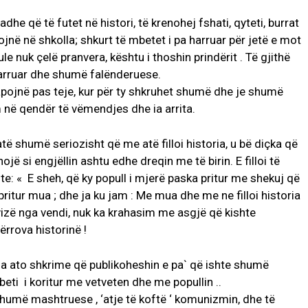
e që të futet në histori, të krenohej fshati, qyteti, burrat
jnë në shkolla; shkurt të mbetet i pa harruar për jetë e mot
le nuk çelë pranvera, kështu i thoshin prindërit . Të gjithë
harruar dhe shumë falënderuese.
apojnë pas teje, kur për ty shkruhet shumë dhe je shumë
m në qendër të vëmendjes dhe ia arrita.
të shumë seriozisht që me atë filloi historia, u bë diçka që
jë si engjëllin ashtu edhe dreqin me të birin. E filloi të
hte: « E sheh, që ky popull i mjerë paska pritur me shekuj që
pritur mua ; dhe ja ku jam : Me mua dhe me ne filloi historia
ëvizë nga vendi, nuk ka krahasim me asgjë që kishte
ërrova historinë !
ga ato shkrime që publikoheshin e pa` që ishte shumë
eti i koritur me vetveten dhe me popullin ..
humë mashtruese , ‘atje të koftë ‘ komunizmin, dhe të