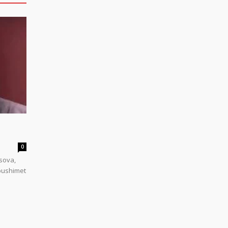
0
sova,
 pushimet