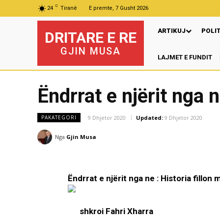
C
24
Tiranë
E premte, 7 Gusht 2026
ARTIKUJ
POLI
DRITARE E RE
GJIN MUSA
LAJMET E FUNDIT
Ëndrrat e njërit nga n
9 Dhjetor 2020
Updated:
9 Dhjetor 2020
PAKATEGORI
Nga
Gjin Musa
Ëndrrat e njërit nga ne : Historia fillon
shkroi Fahri Xharra