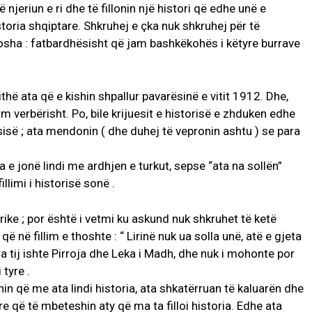
 njeriun e ri dhe të fillonin një histori që edhe unë e
toria shqiptare. Shkruhej e çka nuk shkruhej për të
hosha : fatbardhësisht që jam bashkëkohës i këtyre burrave
ithë ata që e kishin shpallur pavarësinë e vitit 1912. Dhe,
 verbërisht. Po, bile krijuesit e historisë e zhduken edhe
isë ; ata mendonin ( dhe duhej të vepronin ashtu ) se para
 e jonë lindi me ardhjen e turkut, sepse “ata na sollën”
llimi i historisë sonë .
ike ; por është i vetmi ku askund nuk shkruhet të ketë
që në fillim e thoshte : “ Lirinë nuk ua solla unë, atë e gjeta
a tij ishte Pirroja dhe Leka i Madh, dhe nuk i mohonte por
tyre .
n që me ata lindi historia, ata shkatërruan të kaluarën dhe
re që të mbeteshin aty që ma ta filloi historia. Edhe ata