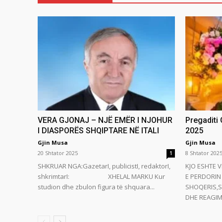
VERA GJONAJ – NJË EMËR I NJOHUR
Pregaditi
I DIASPORËS SHQIPTARE NË ITALI
2025
Gjin Musa
Gjin Musa
20 Shtator 2025
8 Shtator 202
1
SHKRUAR NGA:GazetarI, publicistI, redaktorI,
KJO ESHTE V
shkrimtarI: XHELAL MARKU Kur
E PERDORIN 
studion dhe zbulon figura të shquara...
SHOQERIS,S
DHE REAGIMI