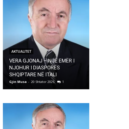
AKTUALITET
AKTUALITET
VERA GJONAJ – NJË EMËR I
NJOHUR I DIASPORËS
Pregaditi Gji
SHQIPTARE NË ITALI
Shtator 2025
Gjin Musa
-
20 Shtator 2025
1
Gjin Musa
-
8 Shtat