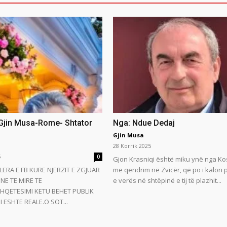
 Gjin Musa-Rome- Shtator
Nga: Ndue Dedaj
Gjin Musa
28 Korrik 2025
5
0
Gjon Krasniqi është miku ynë nga Ko
LERA E FB KURE NJERZIT E ZGJUAR
me qendrim në Zvicër, që po i kalon
NE TE MIRE TE
e verës në shtëpinë e tij të plazhit...
HQETESIMI KETU BEHET PUBLIK
 ESHTE REALE.O SOT...