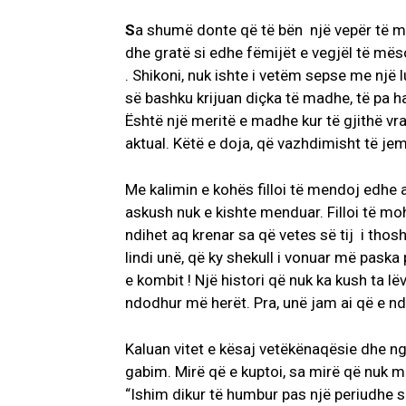
S
a shumë donte që të bën një vepër të madh
dhe gratë si edhe fëmijët e vegjël të mëso
. Shikoni, nuk ishte i vetëm sepse me një lu
së bashku krijuan diçka të madhe, të pa 
Është një meritë e madhe kur të gjithë vr
aktual. Këtë e doja, që vazhdimisht të je
Me kalimin e kohës filloi të mendoj edhe a
askush nuk e kishte menduar. Filloi të moho
ndihet aq krenar sa që vetes së tij i thos
lindi unë, që ky shekull i vonuar më paska 
e kombit ! Një histori që nuk ka kush ta l
ndodhur më herët. Pra, unë jam ai që e nd
Kaluan vitet e kësaj vetëkënaqësie dhe n
gabim. Mirë që e kuptoi, sa mirë që nuk mb
“Ishim dikur të humbur pas një periudhe s