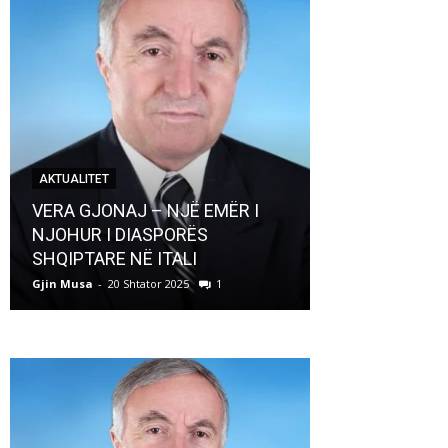
AKTUALITET
AKTUALITET
VERA GJONAJ – NJË EMËR I
NJOHUR I DIASPORËS
Pregaditi Gji
SHQIPTARE NË ITALI
Shtator 2025
Gjin Musa
-
20 Shtator 2025
1
Gjin Musa
-
8 Shtat