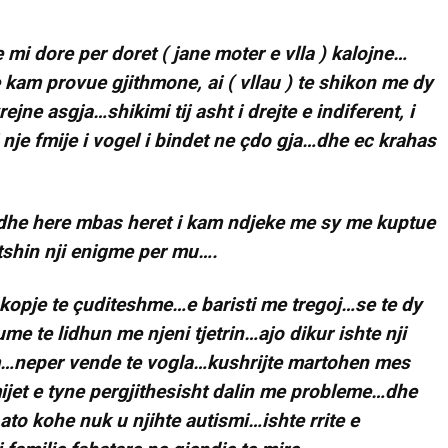
 mi dore per doret ( jane moter e vlla ) kalojne…
am provue gjithmone, ai ( vllau ) te shikon me dy
jne asgja…shikimi tij asht i drejte e indiferent, i
i nje fmije i vogel i bindet ne çdo gja…dhe ec krahas
dhe here mbas heret i kam ndjeke me sy me kuptue
shin nji enigme per mu….
 kopje te çuditeshme…e baristi me tregoj…se te dy
me te lidhun me njeni tjetrin…ajo dikur ishte nji
hem…neper vende te vogla…kushrijte martohen mes
ijet e tyne pergjithesisht dalin me probleme…dhe
ato kohe nuk u njihte autismi…ishte rrite e