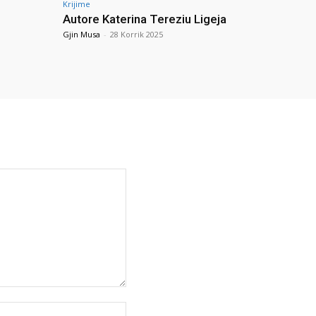
Krijime
Autore Katerina Tereziu Ligeja
Gjin Musa
-
28 Korrik 2025
Uebfaqja: