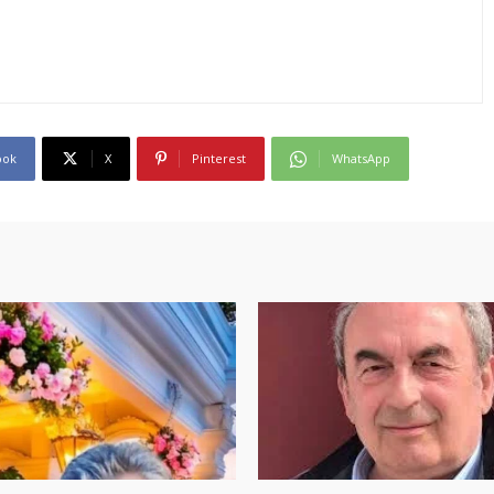
ook
X
Pinterest
WhatsApp