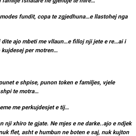
 familje fshatare ne gjendje te mire…
e modes fundit, copa te zgjedhuna…e llastohej nga
 dite ajo mbeti me vllaun…e filloj nji jete e re…ai i
 kujdesej per motren…
punet e shpise, punon token e familjes, vjele
e shpi te motra…
ueme me perkujdesjet e tij…
 nji xhiro te gjate. Ne mjes e ne darke..ajo e ndjek
nuk flet, asht e humbun ne boten e saj, nuk kujton