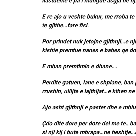
llastueme e pa i mungue asgja ne nji
E re ajo u veshte bukur, me rroba t
te gjithe…fare fisi.
Por prindet nuk jetojne gjithnji…e nji
kishte premtue nanes e babes qe do
E mban premtimin e dhane….
Perdite gatuen, lane e shplane, ban 
rrushin, ullijte e lajthijat…e kthen n
Ajo asht gjithnji e paster dhe e mbl
Çdo dite dore per dore del me te…ban
si nji kij i bute mbrapa…ne heshtje…