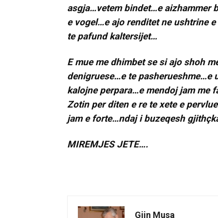
asgja…vetem bindet…e aizhammer ba
e vogel…e ajo renditet ne ushtrine 
te pafund kaltersijet…
E mue me dhimbet se si ajo shoh me
denigruese…e te pasherueshme…e ulu
kalojne perpara…e mendoj jam me fa
Zotin per diten e re te xete e pervl
jam e forte…ndaj i buzeqesh gjithçka
MIREMJES JETE….
Gjin Musa