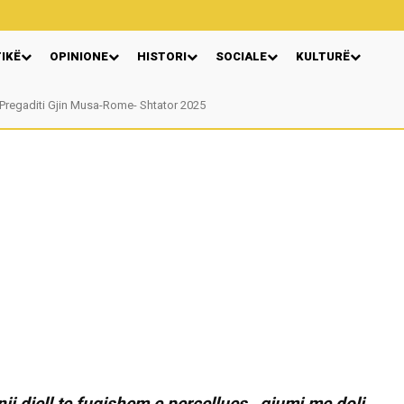
TIKË
OPINIONE
HISTORI
SOCIALE
KULTURË
egaditi Gjin Musa-Rome- Shtator 2025
Nga: Ndue Dedaj
 nji diell te fuqishem e percellues…gjumi me doli