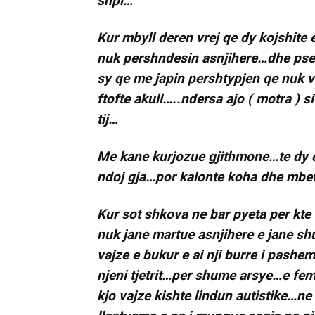
shpi…
Kur mbyll deren vrej qe dy kojshite e
nuk pershndesin asnjihere…dhe pse k
sy qe me japin pershtypjen qe nuk vre
ftofte akull…..ndersa ajo ( motra ) s
tij…
Me kane kurjozue gjithmone…te dy 
ndoj gja…por kalonte koha dhe mbet
Kur sot shkova ne bar pyeta per kte
nuk jane martue asnjihere e jane shu
vajze e bukur e ai nji burre i pas
njeni tjetrit…per shume arsye…e fem
kjo vajze kishte lindun autistike…ne 