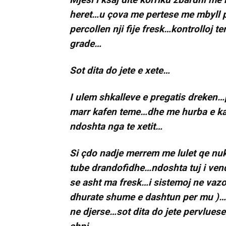
heret…u çova me pertese me mbyll pe
percollen nji fije fresk…kontrolloj 
grade…
Sot dita do jete e xete…
I ulem shkalleve e pregatis dreken
marr kafen teme…dhe me hurba e ka
ndoshta nga te xetit…
Si çdo nadje merrem me lulet qe nu
tube drandofidhe…ndoshta tuj i ve
se asht ma fresk…i sistemoj ne vaz
dhurate shume e dashtun per mu )…
ne djerse…sot dita do jete pervluese