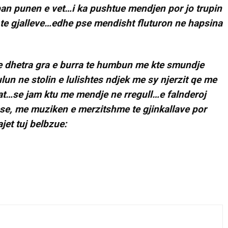
n punen e vet…i ka pushtue mendjen por jo trupin
e te gjalleve…edhe pse mendisht fluturon ne hapsina
 dhetra gra e burra te humbun me kte smundje
n ne stolin e lulishtes ndjek me sy njerzit qe me
t…se jam ktu me mendje ne rregull…e falnderoj
uese, me muziken e merzitshme te gjinkallave por
jet tuj belbzue: