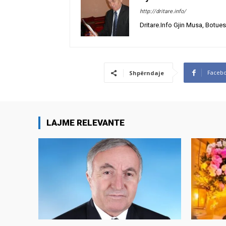
http://dritare.info/
Dritare.Info Gjin Musa, Botues
Faceb
Shpërndaje
LAJME RELEVANTE