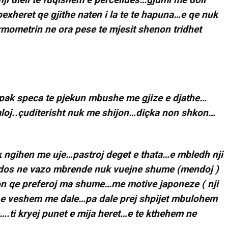
xheret qe gjithe naten i la te te hapuna…e qe nuk
termometrin ne ora pese te mjesit shenon tridhet
…pak speca te pjekun mbushe me gjize e djathe…
loj..çuditerisht nuk me shijon…diçka non shkon…
k ngihen me uje…pastroj deget e thata…e mbledh nji
ndos ne vazo mbrende nuk vuejne shume (mendoj )
on qe preferoj ma shume…me motive japoneze ( nji
e veshem me dale…pa dale prej shpijet mbulohem
….ti kryej punet e mija heret…e te kthehem ne