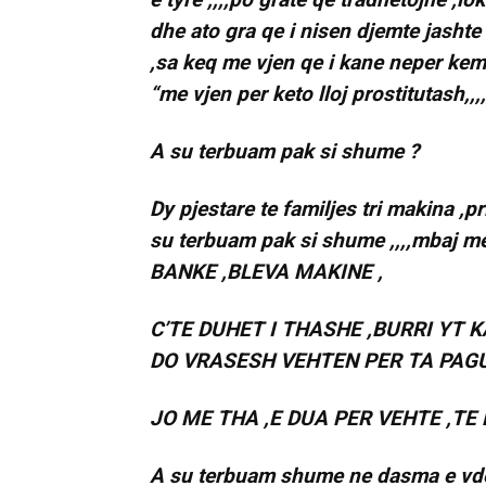
dhe ato gra qe i nisen djemte jashte
,sa keq me vjen qe i kane neper kem
“me vjen per keto lloj prostitutash,,,,
A su terbuam pak si shume ?
Dy pjestare te familjes tri makina ,p
su terbuam pak si shume ,,,,mbaj 
BANKE ,BLEVA MAKINE ,
C’TE DUHET I THASHE ,BURRI YT K
DO VRASESH VEHTEN PER TA PAG
JO ME THA ,E DUA PER VEHTE ,TE 
A su terbuam shume ne dasma e vde