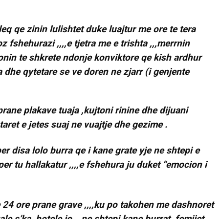
q qe zinin lulishtet duke luajtur me ore te tera
fshehurazi ,,,,e tjetra me e trishta ,,,merrnin
nin te shkrete ndonje konviktore qe kish ardhur
a dhe qytetare se ve doren ne zjarr (i genjente
i.prane plakave tuaja ,kujtoni rinine dhe dijuani
aret e jetes suaj ne vuajtje dhe gezime .
r disa lolo burra qe i kane grate yje ne shtepi e
r tu hallakatur ,,,,e fshehura ju duket “emocion i
e 24 ore prane grave ,,,,ku po takohen me dashnoret
kale s’ka ,hotele jo …ne shtepi kane burrat ,femijet