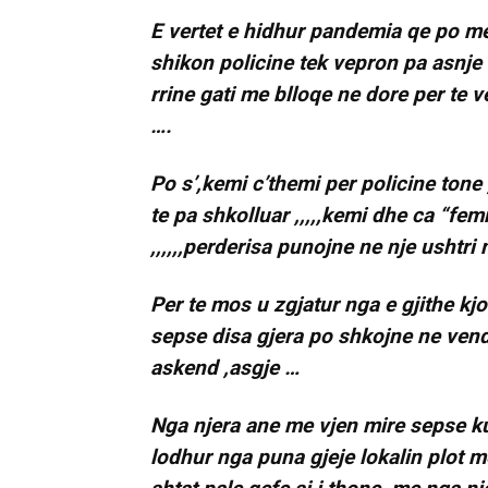
E vertet e hidhur pandemia qe po mer
shikon policine tek vepron pa asnje
rrine gati me blloqe ne dore per te v
….
Po s’,kemi c’themi per policine tone 
te pa shkolluar ,,,,,kemi dhe ca “fe
,,,,,,perderisa punojne ne nje ushtr
Per te mos u zgjatur nga e gjithe kj
sepse disa gjera po shkojne ne vendi
askend ,asgje …
Nga njera ane me vjen mire sepse kur
lodhur nga puna gjeje lokalin plot m