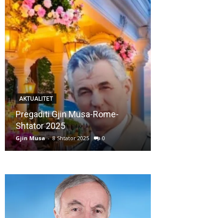
AKTUALITET
AKTUALITET
Pregaditi Gjin Musa-Rome-
Shtator 2025
Nga: Ndue Ded
Gjin Musa
-
8 Shtator 2025
0
Gjin Musa
-
28 Korr