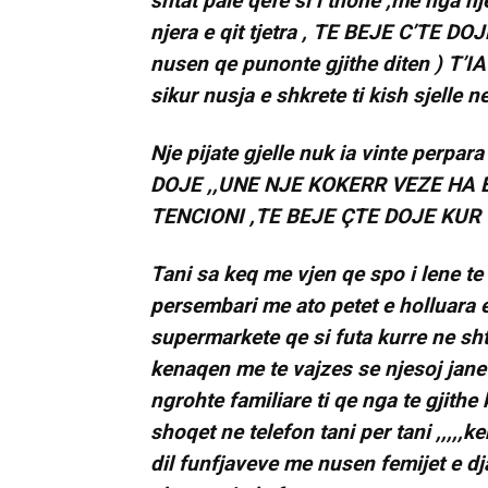
shtat pale qefe si i thone ,me nga nje 
njera e qit tjetra , TE BEJE C’TE D
nusen qe punonte gjithe diten ) T’I
sikur nusja e shkrete ti kish sjelle ne
Nje pijate gjelle nuk ia vinte perpa
DOJE ,,UNE NJE KOKERR VEZE HA 
TENCIONI ,TE BEJE ÇTE DOJE KUR T
Tani sa keq me vjen qe spo i lene te 
persembari me ato petet e holluara 
supermarkete qe si futa kurre ne shte
kenaqen me te vajzes se njesoj jane
ngrohte familiare ti qe nga te gjit
shoqet ne telefon tani per tani ,,,,,
dil funfjaveve me nusen femijet e dja