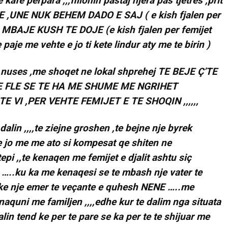
kafe perpara ,,,fillonin pastaj njera pas tjetres ,prit
OJE ,UNE NUK BEHEM DADO E SAJ ( e kish fjalen per
A MBAJE KUSH TE DOJE (e kish fjalen per femijet
 paje me vehte e jo ti kete lindur aty me te birin )
ra nuses ,me shoqet ne lokal shprehej TE BEJE Ç’TE
E FLE SE TE HA ME SHUME ME NGRIHET
E VI ,PER VEHTE FEMIJET E TE SHOQIN ,,,,,,
dalin ,,,,te ziejne groshen ,te bejne nje byrek
e jo me me ato si kompesat qe shiten ne
pi ,,te kenaqen me femijet e djalit ashtu siç
 …..ku ka me kenaqesi se te mbash nje vater te
he ke nje emer te veçante e quhesh NENE …..me
kenaquni me familjen ,,,,edhe kur te dalim nga situata
lin tend ke per te pare se ka per te te shijuar me