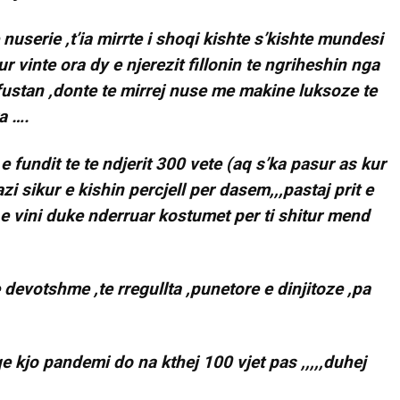
userie ,t’ia mirrte i shoqi kishte s’kishte mundesi
r vinte ora dy e njerezit fillonin te ngriheshin nga
 fustan ,donte te mirrej nuse me makine luksoze te
ra ….
 fundit te te ndjerit 300 vete (aq s’ka pasur as kur
i sikur e kishin percjell per dasem,,,pastaj prit e
 e vini duke nderruar kostumet per ti shitur mend
e devotshme ,te rregullta ,punetore e dinjitoze ,pa
 kjo pandemi do na kthej 100 vjet pas ,,,,,duhej