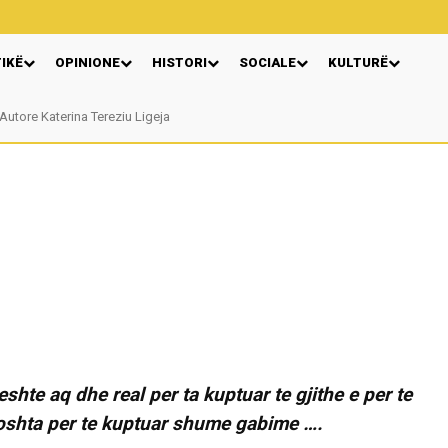
TIKË
OPINIONE
HISTORI
SOCIALE
KULTURË
Autore Katerina Tereziu Ligeja
Murtez Asllani
shte aq dhe real per ta kuptuar te gjithe e per te
doshta per te kuptuar shume gabime ….