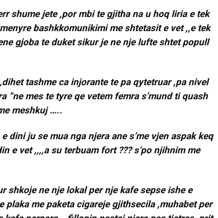
r shume jete ,por mbi te gjitha na u hoq liria e tek
 menyre bashkkomunikimi me shtetasit e vet ,,e tek
ene gjoba te duket sikur je ne nje lufte shtet popull
,dihet tashme ca injorante te pa qytetruar ,pa nivel
AKTUALITET
mra “ne mes te tyre qe vetem femra s’mund ti quash
VERA GJONAJ – NJË EMËR I
i me meshkuj …..
NJOHUR I DIASPORËS
SHQIPTARE NË ITALI
o e dini ju se mua nga njera ane s’me vjen aspak keq
Gjin Musa
-
20 Shtator 2025
1
n e vet ,,,,a su terbuam fort ??? s’po njihnim me
 shkoje ne nje lokal per nje kafe sepse ishe e
e plaka me paketa cigareje gjithsecila ,muhabet per