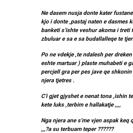
Ne dasem nusja donte kater fustane n
kjo i donte ,pastaj naten e dasmes ku
banketi s’ishte veshur akoma i treti
zbuluar e sa e sa budallalleqe te tje
Po ne vdekje ,te ndalesh per dreken e
eshte martuar ) plaste muhabeti e gaz
percjell gra per pes jave qe shkonin
njera tjetres .
C’i gjet gjyshet e nenat tona ,ishin t
kete luks ,terbim e hallakatje ,,,,
Nga njera ane s’me vjen aspak keq qe
,,,?a su terbuam teper ??????