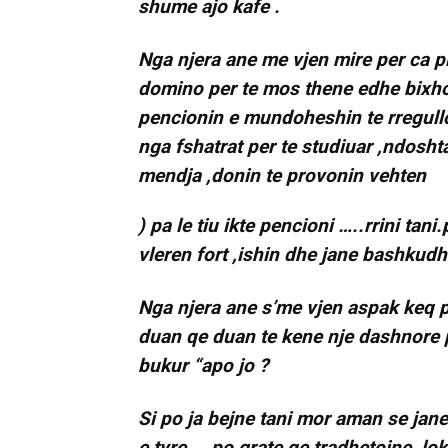
shume ajo kafe .
Nga njera ane me vjen mire per ca ple
domino per te mos thene edhe bixhoz 
pencionin e mundoheshin te rregullo
nga fshatrat per te studiuar ,ndosht
mendja ,donin te provonin vehten
) pa le tiu ikte pencioni …..rrini tan
vleren fort ,ishin dhe jane bashkudht
Nga njera ane s’me vjen aspak keq pe
duan qe duan te kene nje dashnore pe
bukur “apo jo ?
Si po ja bejne tani mor aman se jan
e tyre ,,,,po grate qe tradhetojne ,lo