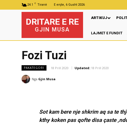
C
24.1
Tiranë
E enjte, 6 Gusht 2026
ARTIKUJ
POLI
DRITARE E RE
GJIN MUSA
LAJMET E FUNDIT
Fozi Tuzi
18 Prill 2020
Updated:
18 Prill 2020
PAKATEGORI
Nga
Gjin Musa
Sot kam bere nje shkrim aq sa te thje
kthy koken pas qofte disa çaste ,n