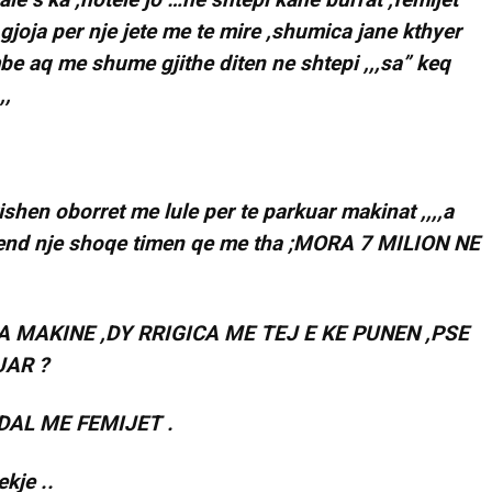
 gjoja per nje jete me te mire ,shumica jane kthyer
be aq me shume gjithe diten ne shtepi ,,,sa” keq
,,
rishen oborret me lule per te parkuar makinat ,,,,a
mend nje shoqe timen qe me tha ;MORA 7 MILION NE
A MAKINE ,DY RRIGICA ME TEJ E KE PUNEN ,PSE
UAR ?
DAL ME FEMIJET .
kje ..