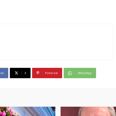
ook
X
Pinterest
WhatsApp