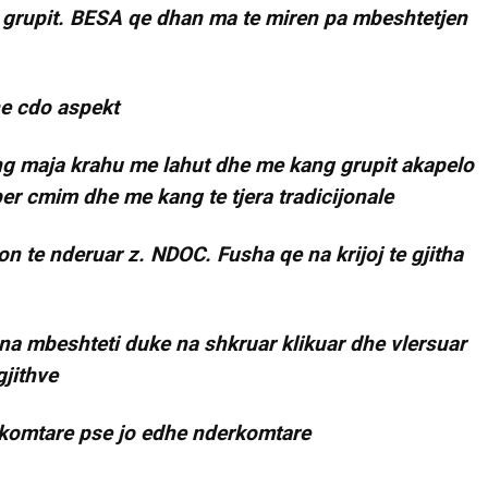
e grupit. BESA qe dhan ma te miren pa mbeshtetjen
ne cdo aspekt
ang maja krahu me lahut dhe me kang grupit akapelo
per cmim dhe me kang te tjera tradicijonale
ton te nderuar z. NDOC. Fusha qe na krijoj te gjitha
 na mbeshteti duke na shkruar klikuar dhe vlersuar
gjithve
ra komtare pse jo edhe nderkomtare