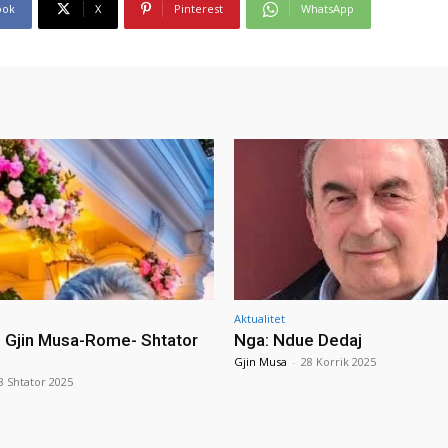
ook
X
Pinterest
WhatsApp
Aktualitet
i Gjin Musa-Rome- Shtator
Nga: Ndue Dedaj
Gjin Musa
-
28 Korrik 2025
8 Shtator 2025