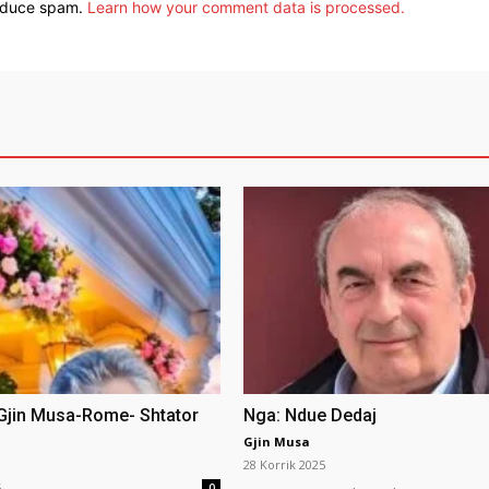
reduce spam.
Learn how your comment data is processed.
 Gjin Musa-Rome- Shtator
Nga: Ndue Dedaj
Gjin Musa
28 Korrik 2025
5
0