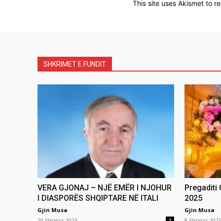
This site uses Akismet to 
SHKRIMET E FUNDIT
VERA GJONAJ – NJË EMËR I NJOHUR
Pregaditi
I DIASPORËS SHQIPTARE NË ITALI
2025
Gjin Musa
Gjin Musa
20 Shtator 2025
8 Shtator 202
1