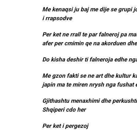
Me kenaqsi ju baj me dije se grupi j
i rrapsodve
Per ket ne rrall te par falneroj pa ma
afer per cmimin qe na akorduen dhe p
Do kisha deshir ti falneroja edhe nga
Me gzon fakti se ne art dhe kultur ka
japin ma te miren nrysh nga fushat e
Gjithashtu menaxhimi dhe perkushti
Shqiperi cdo her
Per ket i pergezoj