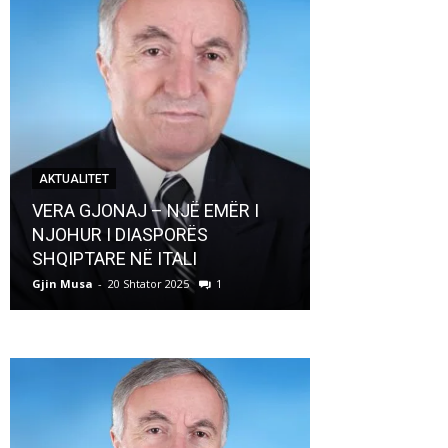
AKTUALITET
AKTUALITET
VERA GJONAJ – NJË EMËR I
NJOHUR I DIASPORËS
Pregaditi Gji
SHQIPTARE NË ITALI
Shtator 2025
Gjin Musa
-
20 Shtator 2025
1
Gjin Musa
-
8 Shtat