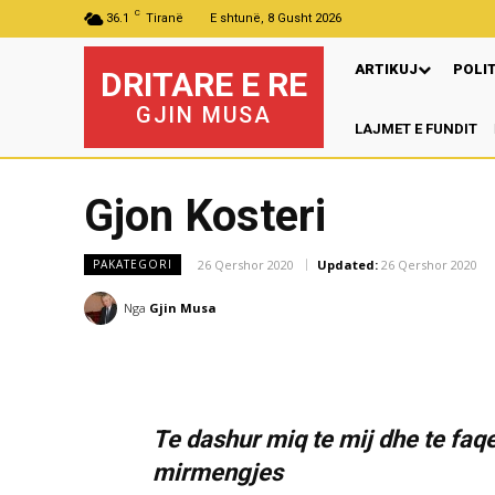
C
36.1
Tiranë
E shtunë, 8 Gusht 2026
ARTIKUJ
POLI
DRITARE E RE
GJIN MUSA
LAJMET E FUNDIT
P
Gjon Kosteri
26 Qershor 2020
Updated:
26 Qershor 2020
PAKATEGORI
Nga
Gjin Musa
Te dashur miq te mij dhe te fa
mirmengjes