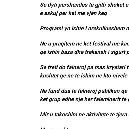
Se dyti pershendes te gjith shoket 
e askuj per ket me vjen keq
Programi yn ishte i nrekullueshem 
Ne u praqitem ne ket festival me k
qe ishin baza dhe trekansh i sigurt 
Se treti do falneroj pa mas kryetari 
kushtet qe ne te ishim ne kto nivele
Ne fund dua te falneroj publikun qe
ket grup edhe nje her faleminerit te 
Mir u takoshim ne aktivitete te tje