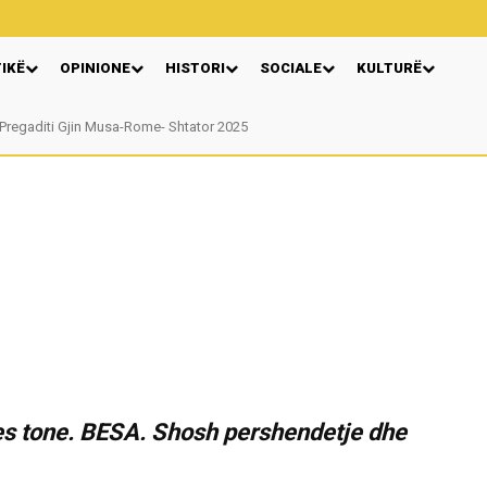
TIKË
OPINIONE
HISTORI
SOCIALE
KULTURË
regaditi Gjin Musa-Rome- Shtator 2025
Nga: Ndue Dedaj
qes tone. BESA. Shosh pershendetje dhe