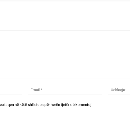
Emri:*
Email:*
uebfaqen në këtë shfletues për herën tjetër që komentoj.