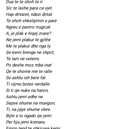
Dua te te shoh te ri
Sic te lashe para ca vjet.
Hap dritaret, ndezi dritat
Te shoh shkelqimin e pare
Ngreu e pastro rrugicat
A, je plak e hiqej zvare?
Ne jemi plakur te gjithe
Me te plakur dhe nga ty
Se kemi brenge ne shpirt,
Te lam ne vetemi,
Po deshe mos mba inat
Qe te shome me te ralle
Se ashtu ish bere fat
Ti vijme botes verdalle.
Si ti qe nuke na haron,
Ashtu jemi edhe ne
Sepse shume na mungon,
Ti, na jipje shume vlere.
Bijte e tu ngado qe jemi
Per tija jemi krenare,
Emrin tend te shkruare kemi