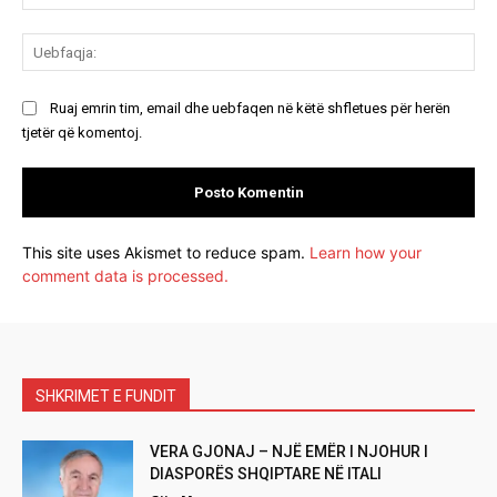
Ue
Ruaj emrin tim, email dhe uebfaqen në këtë shfletues për herën
tjetër që komentoj.
This site uses Akismet to reduce spam.
Learn how your
comment data is processed.
SHKRIMET E FUNDIT
VERA GJONAJ – NJË EMËR I NJOHUR I
DIASPORËS SHQIPTARE NË ITALI