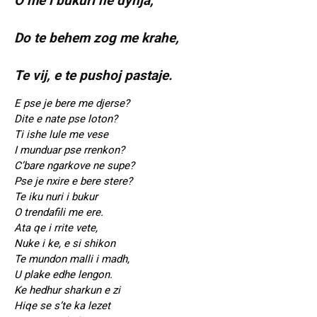
O me i bukuri ne dynja,
Do te behem zog me krahe,
Te vij, e te pushoj pastaje.
E pse je bere me djerse?
Dite e nate pse loton?
Ti ishe lule me vese
I munduar pse rrenkon?
C’bare ngarkove ne supe?
Pse je nxire e bere stere?
Te iku nuri i bukur
O trendafili me ere.
Ata qe i rrite vete,
Nuke i ke, e si shikon
Te mundon malli i madh,
U plake edhe lengon.
Ke hedhur sharkun e zi
Hiqe se s’te ka lezet