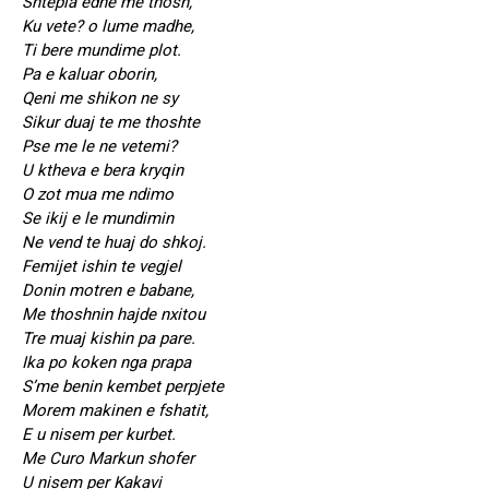
Shtepia edhe me thosh,
Ku vete? o lume madhe,
Ti bere mundime plot.
Pa e kaluar oborin,
Qeni me shikon ne sy
Sikur duaj te me thoshte
Pse me le ne vetemi?
U ktheva e bera kryqin
O zot mua me ndimo
Se ikij e le mundimin
Ne vend te huaj do shkoj.
Femijet ishin te vegjel
Donin motren e babane,
Me thoshnin hajde nxitou
Tre muaj kishin pa pare.
Ika po koken nga prapa
S’me benin kembet perpjete
Morem makinen e fshatit,
E u nisem per kurbet.
Me Curo Markun shofer
U nisem per Kakavi