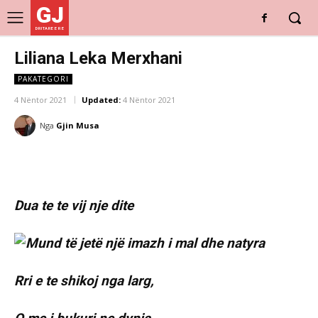
GJ
DRITARE E RE
Liliana Leka Merxhani
PAKATEGORI
4 Nëntor 2021
Updated:
4 Nëntor 2021
Nga
Gjin Musa
Dua te te vij nje dite
Rri e te shikoj nga larg,