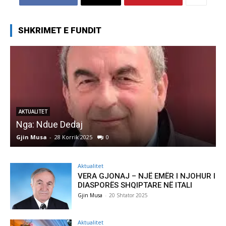
SHKRIMET E FUNDIT
AKTUALITET
Nga: Ndue Dedaj
A
Gjin Musa
-
28 Korrik 2025
0
G
Aktualitet
VERA GJONAJ – NJË EMËR I NJOHUR I
DIASPORËS SHQIPTARE NË ITALI
Gjin Musa
-
20 Shtator 2025
Aktualitet