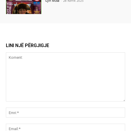
Gjin Musa
-
28 Korrik 2025
LINI NJË PËRGJIGJE
Koment:
Emr
Ema