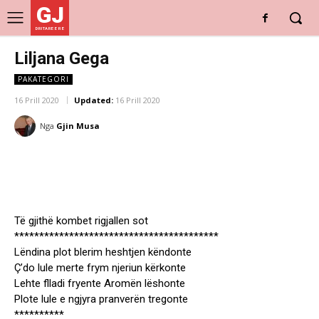
GJ
DRITARE E RE
Liljana Gega
PAKATEGORI
16 Prill 2020
Updated:
16 Prill 2020
Nga
Gjin Musa
Të gjithë kombet rigjallen sot
*****************************************
Lëndina plot blerim heshtjen këndonte
Ç’do lule merte frym njeriun kërkonte
Lehte flladi fryente Aromën lëshonte
Plote lule e ngjyra pranverën tregonte
**********