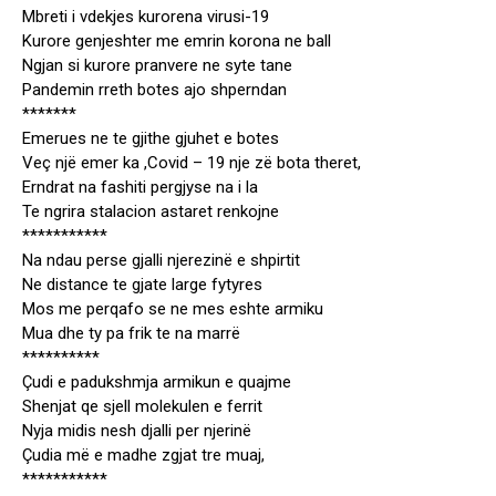
Mbreti i vdekjes kurorena virusi-19
Kurore genjeshter me emrin korona ne ball
Ngjan si kurore pranvere ne syte tane
Pandemin rreth botes ajo shperndan
*******
Emerues ne te gjithe gjuhet e botes
Veç një emer ka ,Covid – 19 nje zë bota theret,
Erndrat na fashiti pergjyse na i la
Te ngrira stalacion astaret renkojne
***********
Na ndau perse gjalli njerezinë e shpirtit
Ne distance te gjate large fytyres
Mos me perqafo se ne mes eshte armiku
Mua dhe ty pa frik te na marrë
**********
Çudi e padukshmja armikun e quajme
Shenjat qe sjell molekulen e ferrit
Nyja midis nesh djalli per njerinë
Çudia më e madhe zgjat tre muaj,
***********