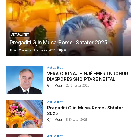
AKTUALITET
Pregaditi Gjin Musa-Rome- Shtator 2025
Gjin Musa
-
8 Shtator 2025
0
G
Aktualitet
VERA GJONAJ – NJË EMËR I NJOHUR I
DIASPORËS SHQIPTARE NË ITALI
Gjin Musa
-
20 Shtator 2025
Aktualitet
Pregaditi Gjin Musa-Rome- Shtator
2025
Gjin Musa
-
8 Shtator 2025
Aktualitet