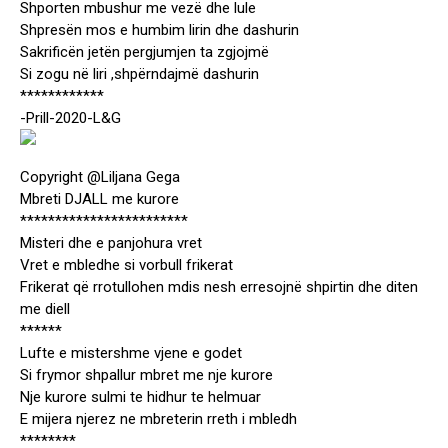
Shporten mbushur me vezë dhe lule
Shpresën mos e humbim lirin dhe dashurin
Sakrificën jetën pergjumjen ta zgjojmë
Si zogu në liri ,shpërndajmë dashurin
************
-Prill-2020-L&G
Copyright @Liljana Gega
Mbreti DJALL me kurore
************************
Misteri dhe e panjohura vret
Vret e mbledhe si vorbull frikerat
Frikerat që rrotullohen mdis nesh erresojnë shpirtin dhe diten
me diell
******
Lufte e mistershme vjene e godet
Si frymor shpallur mbret me nje kurore
Nje kurore sulmi te hidhur te helmuar
E mijera njerez ne mbreterin rreth i mbledh
********