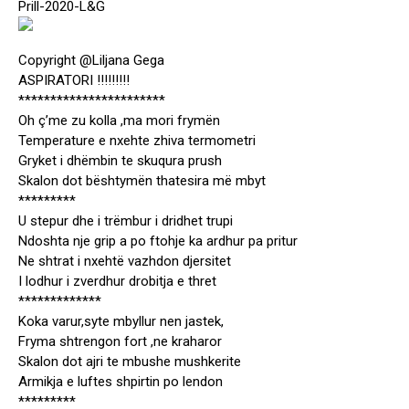
Prill-2020-L&G
Copyright @Liljana Gega
ASPIRATORI !!!!!!!!!
***********************
Oh ç’me zu kolla ,ma mori frymën
Temperature e nxehte zhiva termometri
Gryket i dhëmbin te skuqura prush
Skalon dot bështymën thatesira më mbyt
*********
U stepur dhe i trëmbur i dridhet trupi
Ndoshta nje grip a po ftohje ka ardhur pa pritur
Ne shtrat i nxehtë vazhdon djersitet
I lodhur i zverdhur drobitja e thret
*************
Koka varur,syte mbyllur nen jastek,
Fryma shtrengon fort ,ne kraharor
Skalon dot ajri te mbushe mushkerite
Armikja e luftes shpirtin po lendon
*********