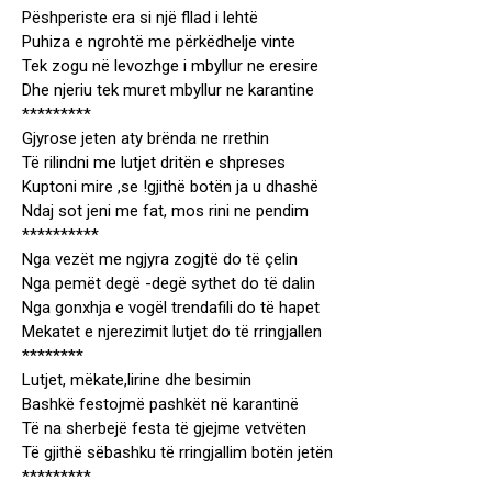
Pëshperiste era si një fllad i lehtë
Puhiza e ngrohtë me përkëdhelje vinte
Tek zogu në levozhge i mbyllur ne eresire
Dhe njeriu tek muret mbyllur ne karantine
*********
Gjyrose jeten aty brënda ne rrethin
Të rilindni me lutjet dritën e shpreses
Kuptoni mire ,se !gjithë botën ja u dhashë
Ndaj sot jeni me fat, mos rini ne pendim
**********
Nga vezët me ngjyra zogjtë do të çelin
Nga pemët degë -degë sythet do të dalin
Nga gonxhja e vogël trendafili do të hapet
Mekatet e njerezimit lutjet do të rringjallen
********
Lutjet, mëkate,lirine dhe besimin
Bashkë festojmë pashkët në karantinë
Të na sherbejë festa të gjejme vetvëten
Të gjithë sëbashku të rringjallim botën jetën
*********