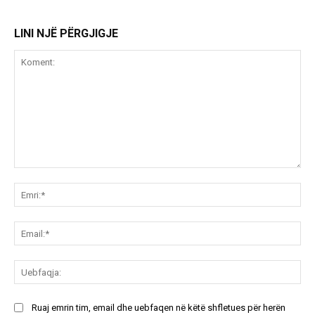
LINI NJË PËRGJIGJE
Koment:
Emr
Ema
Ue
Ruaj emrin tim, email dhe uebfaqen në këtë shfletues për herën