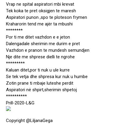
Vrap ne spital aspiratori mbi krevat
Tek koka te pret oksigjen te maresh
Aspiratori punon ,spo te ploteson frymen
Kraharorin tend me ajër ta mbushi
********
Por ti me ditet vazhdon e e jeton
Dalengadale sherimin me durim e pret
Vazhdon e pranon te mundesh semundjen
Nje dite me shprese dielli te ngrohe
*********
Kaluan ditet,por ti nuk u ule kurre
Se tek vetja dhe shpresa kur nuk u humbe
Zotin prane ti mbaje luteshe perdit
Aspiratori në shpirt,sherimin shpetoj
**********
Prill-2020-L&G
Copyright @LiljanaGega