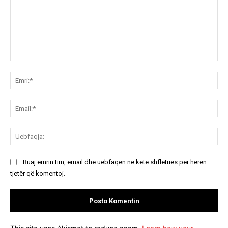
Koment:
Emr
Ema
Ue
Ruaj emrin tim, email dhe uebfaqen në këtë shfletues për herën
tjetër që komentoj.