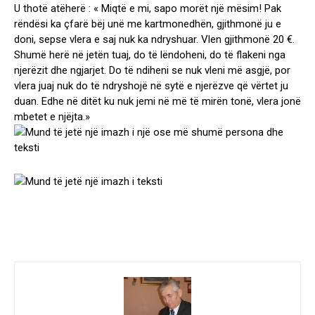
U thotë atëherë : « Miqtë e mi, sapo morët një mësim! Pak
rëndësi ka çfarë bëj unë me kartmonedhën, gjithmonë ju e
doni, sepse vlera e saj nuk ka ndryshuar. Vlen gjithmonë 20 €.
Shumë herë në jetën tuaj, do të lëndoheni, do të flakeni nga
njerëzit dhe ngjarjet. Do të ndiheni se nuk vleni më asgjë, por
vlera juaj nuk do të ndryshojë në sytë e njerëzve që vërtet ju
duan. Edhe në ditët ku nuk jemi në më të mirën tonë, vlera jonë
mbetet e njëjta.»