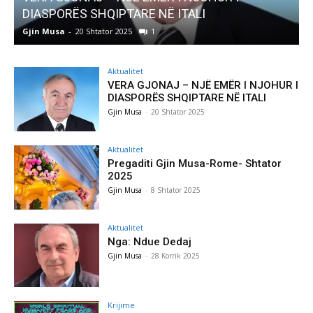
E NË ITALI
Pregaditi Gjin Musa-Rome-
1
Gjin Musa
-
8 Shtator 2025
0
Aktualitet
VERA GJONAJ – NJË EMËR I NJOHUR I
DIASPORËS SHQIPTARE NË ITALI
Gjin Musa
-
20 Shtator 2025
Aktualitet
Pregaditi Gjin Musa-Rome- Shtator
2025
Gjin Musa
-
8 Shtator 2025
Aktualitet
Nga: Ndue Dedaj
Gjin Musa
-
28 Korrik 2025
Krijime