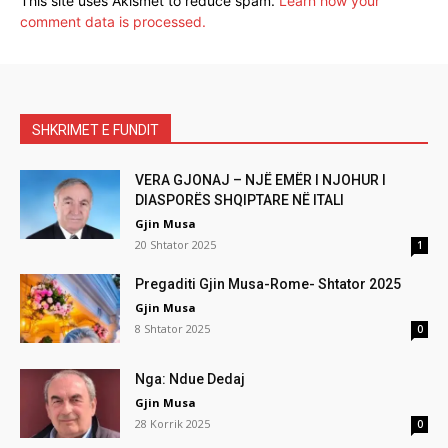
This site uses Akismet to reduce spam.
Learn how your
comment data is processed.
SHKRIMET E FUNDIT
VERA GJONAJ – NJË EMËR I NJOHUR I
DIASPORËS SHQIPTARE NË ITALI
Gjin Musa
20 Shtator 2025
1
Pregaditi Gjin Musa-Rome- Shtator 2025
Gjin Musa
8 Shtator 2025
0
Nga: Ndue Dedaj
Gjin Musa
28 Korrik 2025
0