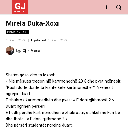
GJ
DRITARE E RE
Mirela Duka-Xoxi
PAKATEGORI
5 Gusht 2022
Updated:
5 Gusht 2022
Nga
Gjin Musa
Shkrim që ia vlen ta lexosh
« Një mësues tregon një kartmonedhë 20 € dhe pyet nxënësit:
“Kush do të donte ta kishte këtë kartmonedhë?” Nxënësit
ngrejnë duart.
E zhubros kartmonedhën dhe pyet : « E doni gjithmonë ? »
Duart ngrihen përsëri.
E hedh përdhe kartmonedhën e zhubrosur, e shkel me këmbë
dhe thotë : « E doni gjithmonë ? »
Dhe përsëri studentët ngrejnë duart.