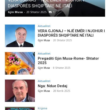
Pregaditi Gjin Musa-Rome- Shtator 2025
Gjin Musa
-
8 Shtator 2025
0
Aktualitet
VERA GJONAJ – NJË EMËR I NJOHUR I
DIASPORËS SHQIPTARE NË ITALI
Gjin Musa
-
20 Shtator 2025
Aktualitet
Pregaditi Gjin Musa-Rome- Shtator
2025
Gjin Musa
-
8 Shtator 2025
Aktualitet
Nga: Ndue Dedaj
Gjin Musa
-
28 Korrik 2025
Krijime