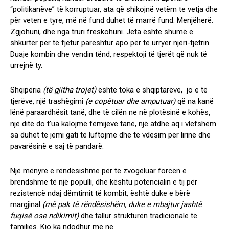
“politikanëve” të korruptuar, ata që shikojnë vetëm te vetja dhe
për veten e tyre, më në fund duhet të marrë fund. Menjëherë.
Zgjohuni, dhe nga truri freskohuni. Jeta është shumë e
shkurtër për të fjetur pareshtur apo për të urryer njëri-tjetrin.
Duaje kombin dhe vendin tënd, respektoji të tjerët që nuk të
urrejnë ty.
Shqipëria
(të gjitha trojet)
është toka e shqiptarëve, jo e të
tjerëve, një trashëgimi
(e copëtuar dhe amputuar)
që na kanë
lënë paraardhësit tanë, dhe të cilën ne në plotësinë e kohës,
një ditë do t’ua kalojmë fëmijëve tanë, një atdhe aq i vlefshëm
sa duhet të jemi gati të luftojmë dhe të vdesim për lirinë dhe
pavarësinë e saj të pandarë.
Një mënyrë e rëndësishme për të zvogëluar forcën e
brendshme të një populli, dhe kështu potencialin e tij për
rezistencë ndaj dëmtimit të kombit, është duke e bërë
margjinal
(më pak të rëndësishëm, duke e mbajtur jashtë
fuqisë ose ndikimit)
dhe tallur strukturën tradicionale të
familjes. Kjo ka ndodhur me ne.