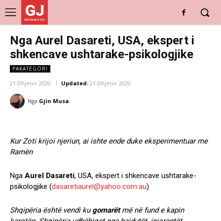
GJ
DRITARE E RE
Nga Aurel Dasareti, USA, ekspert i
shkencave ushtarake-psikologjike
PAKATEGORI
21 Dhjetor 2020
Updated:
21 Dhjetor 2020
Nga
Gjin Musa
Kur Zoti krijoi njeriun, ai ishte ende duke eksperimentuar me
Ramën
Nga
Aurel Dasareti
, USA, ekspert i shkencave ushtarake-
psikologjike (
dasaretiaurel@yahoo.com.au
)
Shqipëria është vendi ku
gomarët
më në fund e kapin