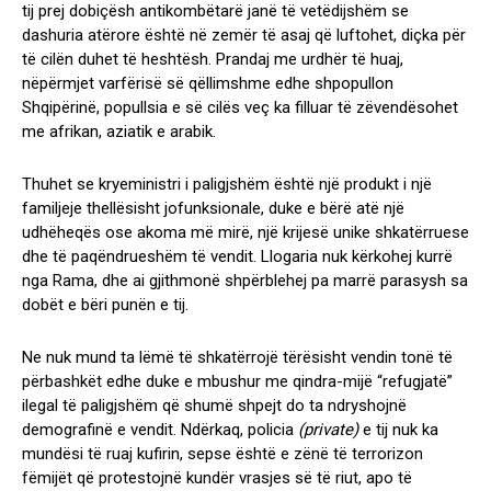
tij prej dobiçësh antikombëtarë janë të vetëdijshëm se
dashuria atërore është në zemër të asaj që luftohet, diçka për
të cilën duhet të heshtësh. Prandaj me urdhër të huaj,
nëpërmjet varfërisë së qëllimshme edhe shpopullon
Shqipërinë, popullsia e së cilës veç ka filluar të zëvendësohet
me afrikan, aziatik e arabik.
Thuhet se kryeministri i paligjshëm është një produkt i një
familjeje thellësisht jofunksionale, duke e bërë atë një
udhëheqës ose akoma më mirë, një krijesë unike shkatërruese
dhe të paqëndrueshëm të vendit. Llogaria nuk kërkohej kurrë
nga Rama, dhe ai gjithmonë shpërblehej pa marrë parasysh sa
dobët e bëri punën e tij.
Ne nuk mund ta lëmë të shkatërrojë tërësisht vendin tonë të
përbashkët edhe duke e mbushur me qindra-mijë “refugjatë”
ilegal të paligjshëm që shumë shpejt do ta ndryshojnë
demografinë e vendit. Ndërkaq, policia
(private)
e tij nuk ka
mundësi të ruaj kufirin, sepse është e zënë të terrorizon
fëmijët që protestojnë kundër vrasjes së të riut, apo të