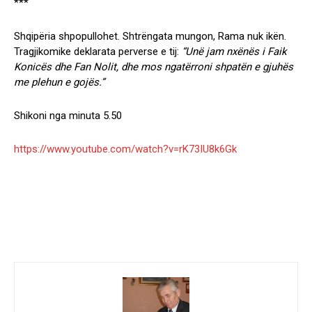
***
Shqipëria shpopullohet. Shtrëngata mungon, Rama nuk ikën.
Tragjikomike deklarata perverse e tij:
“Unë jam nxënës i Faik
Konicës dhe Fan Nolit, dhe mos ngatërroni shpatën e gjuhës
me plehun e gojës.”
Shikoni nga minuta 5.50
https://www.youtube.com/watch?v=rK73IU8k6Gk