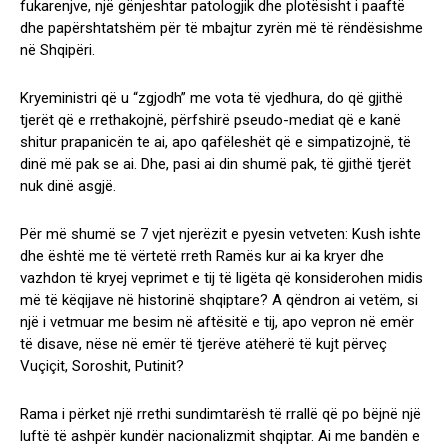
fukarenjve, një gënjeshtar patologjik dhe plotësisht i paaftë
dhe papërshtatshëm për të mbajtur zyrën më të rëndësishme
në Shqipëri.
Kryeministri që u “zgjodh” me vota të vjedhura, do që gjithë
tjerët që e rrethakojnë, përfshirë pseudo-mediat që e kanë
shitur prapanicën te ai, apo qafëleshët që e simpatizojnë, të
dinë më pak se ai. Dhe, pasi ai din shumë pak, të gjithë tjerët
nuk dinë asgjë.
Për më shumë se 7 vjet njerëzit e pyesin vetveten: Kush ishte
dhe është me të vërtetë rreth Ramës kur ai ka kryer dhe
vazhdon të kryej veprimet e tij të ligëta që konsiderohen midis
më të këqijave në historinë shqiptare? A qëndron ai vetëm, si
një i vetmuar me besim në aftësitë e tij, apo vepron në emër
të disave, nëse në emër të tjerëve atëherë të kujt përveç
Vuçiçit, Soroshit, Putinit?
Rama i përket një rrethi sundimtarësh të rrallë që po bëjnë një
luftë të ashpër kundër nacionalizmit shqiptar. Ai me bandën e