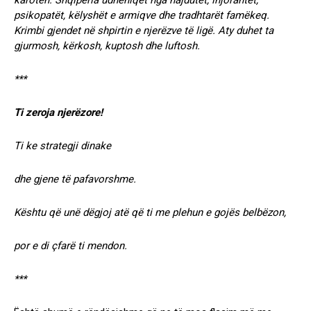
karotën.
Shqipëria udhëhiqet nga hajdutët, injorantët,
psikopatët, këlyshët e armiqve dhe tradhtarët famëkeq.
Krimbi gjendet në shpirtin e njerëzve të ligë. Aty duhet ta
gjurmosh, kërkosh, kuptosh dhe luftosh.
***
Ti zeroja njerëzore!
Ti ke strategji dinake
dhe gjene të pafavorshme.
Kështu që unë dëgjoj atë që ti me plehun e gojës belbëzon,
por e di çfarë ti mendon.
***