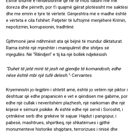
Është shumë e rëndësishme që ne të mos flasim më me
doreza dhe përreth, por t’i quajmë gjërat plotësisht me saktësi
dhe me emrin e tyre të vërtetë. Gënjeshtra më e madhe është
e vërteta e cila fshihet. Patjetër të luftojmë menjëherë Krimin,
nepotizmin, korrupsionin, tradhtinë.
Gjithmonë janë ndihmësit ata që bëjnë të mundur diktaturat.
Rama është një mjeshtër i manipulimit dhe shitjes së
mjegullës. Në “Rilindjen” e tij ka një bollëk ndjekësish.
“Duhet të jetë mirë të jesh në gjendje të komandosh, edhe
nëse është mbi një tufë delesh.”-
Cervantes
Kryeministri jo-legjitim i shtetit amë, është jo vetëm një piktor i
dështuar që edhe prapanicën e vet e qëndisen me gabime, por
edhe një cullak i neveritshëm plazhesh, një narkoman dhe një
krijesë e sëmurë psikike. Ai është edhe një servil i Soroshit, i
çetnikëve serb dhe grekëve të sajuar. Hajdut i pangopur, i
pabesë, mashtrues, shpirtkeq, një shkatërrues i gjithë
monumenteve historike shqiptare, terrorizues i rinisë dhe