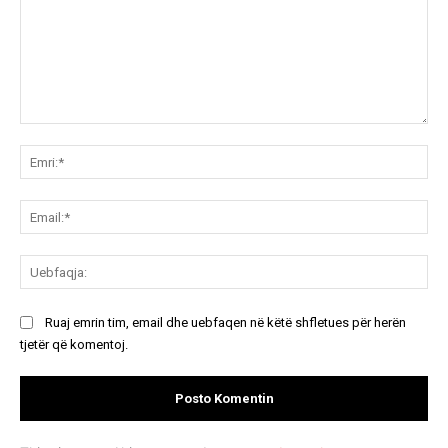
Koment:
Emr
Ema
Ue
Ruaj emrin tim, email dhe uebfaqen në këtë shfletues për herën
tjetër që komentoj.