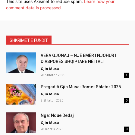
This site uses Akismet to reduce spam.
Learn how your
comment data is processed.
SHKRIMET E FUNDIT
VERA GJONAJ – NJË EMËR I NJOHUR I
DIASPORËS SHQIPTARE NË ITALI
Gjin Musa
20 Shtator 2025
1
Pregaditi Gjin Musa-Rome- Shtator 2025
Gjin Musa
8 Shtator 2025
0
Nga: Ndue Dedaj
Gjin Musa
28 Korrik 2025
0