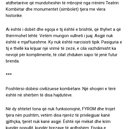
atdhetarëve që mundoheshin të mbrojnë nga rrënimi Teatrin
Kombëtar dhe monumentet (simbolet) tjera me vlera
historike.
Ai është i dobët dhe egoja e tij është e brishtë, që thyhet a që
thërrmohet lehtë. Vetëm mungon vullneti i juaj. Asgjë nuk
është e mjaftueshme. Ky nuk është narcisisti tipik. Pasiguria e
tij e thellë ka krijuar një vrimë të zezë, e cila vazhdimisht ka
nevojë për komplimente, të cilat zhduken sapo të jenë futur
brenda.
***
Poshtërsi-dobësi civilizuese kombëtare. Një shoqëri e tërë
është në shërbim të disa hajdutëve.
Në dy shtetet tona që nuk funksionojnë, FYROM dhe trojet
tjera nën pushtim, vetëm disa njerëz të privilegjuar kanë
gjithçka, tjerët nuk kanë asgjë. Është një mëkat dhe krim
kundër popullit, kundër brezave të ardhshëm. Epoka e