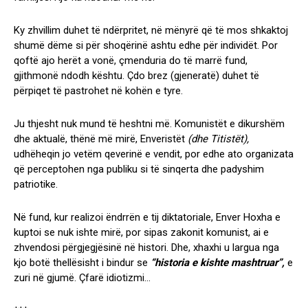
Ky zhvillim duhet të ndërpritet, në mënyrë që të mos shkaktoj
shumë dëme si për shoqërinë ashtu edhe për individët. Por
qoftë ajo herët a vonë, çmenduria do të marrë fund,
gjithmonë ndodh kështu. Çdo brez (gjeneratë) duhet të
përpiqet të pastrohet në kohën e tyre.
Ju thjesht nuk mund të heshtni më. Komunistët e dikurshëm
dhe aktualë, thënë më mirë, Enveristët
(dhe Titistët),
udhëheqin jo vetëm qeverinë e vendit, por edhe ato organizata
që perceptohen nga publiku si të sinqerta dhe padyshim
patriotike.
Në fund, kur realizoi ëndrrën e tij diktatoriale, Enver Hoxha e
kuptoi se nuk ishte mirë, por sipas zakonit komunist, ai e
zhvendosi përgjegjësinë në histori. Dhe, xhaxhi u largua nga
kjo botë thellësisht i bindur se
“historia e kishte mashtruar”,
e
zuri në gjumë. Çfarë idiotizmi…