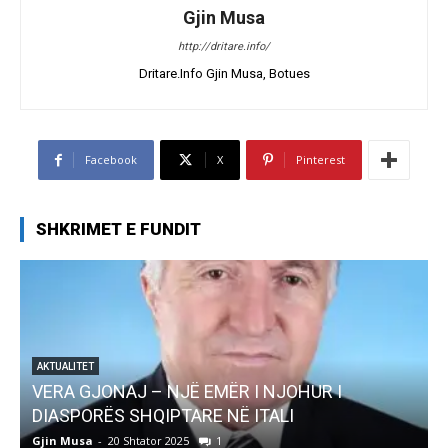
Gjin Musa
http://dritare.info/
Dritare.Info Gjin Musa, Botues
Facebook
X
Pinterest
SHKRIMET E FUNDIT
Ë EMËR I NJOHUR I
AKTUALITET
ARE NË ITALI
Pregaditi Gjin Musa-Rom
1
Gjin Musa
-
8 Shtator 2025
0