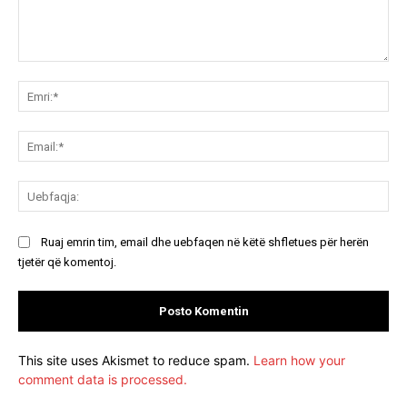
Koment:
Emr
Ema
Ue
Ruaj emrin tim, email dhe uebfaqen në këtë shfletues për herën
tjetër që komentoj.
This site uses Akismet to reduce spam.
Learn how your
comment data is processed.