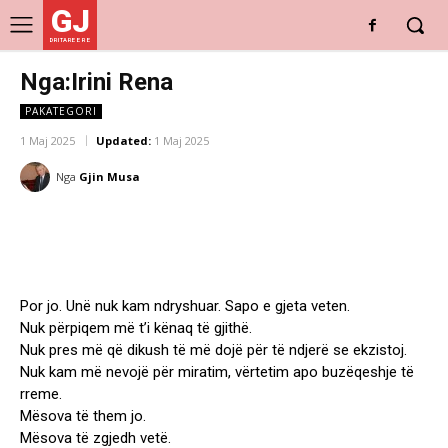
GJ
DRITARE E RE
Nga:Irini Rena
PAKATEGORI
1 Maj 2025
Updated:
1 Maj 2025
Nga
Gjin Musa
Por jo. Unë nuk kam ndryshuar. Sapo e gjeta veten.
Nuk përpiqem më t’i kënaq të gjithë.
Nuk pres më që dikush të më dojë për të ndjerë se ekzistoj.
Nuk kam më nevojë për miratim, vërtetim apo buzëqeshje të
rreme.
Mësova të them jo.
Mësova të zgjedh vetë.