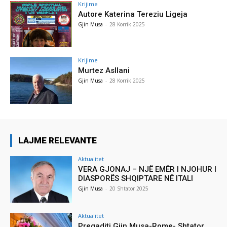
Krijime
Autore Katerina Tereziu Ligeja
Gjin Musa
-
28 Korrik 2025
Krijime
Murtez Asllani
Gjin Musa
-
28 Korrik 2025
LAJME RELEVANTE
Aktualitet
VERA GJONAJ – NJË EMËR I NJOHUR I
DIASPORËS SHQIPTARE NË ITALI
Gjin Musa
-
20 Shtator 2025
Aktualitet
Pregaditi Gjin Musa-Rome- Shtator