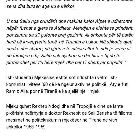
se ia dha bursën atje ku e kërkoi
…
U nda Saliu nga prindërit dhe makina kaloi Alpet e udhëtonte
nëpër fushat e gjera të Atdheut. Mendjen e kishte te prindërit,
por zemra sa s’i gufonte prej gëzimit. Ai shkonte për të parën
herë në kryeqytetin tonë, në Tiranën e bukur. Në shkollë gjeti
shokë dhe shoqe, në gjirin e të cilëve filloi të ndiejë veten si
në familjen e tij. Saliu nuk dyshon se dëshira e tij do të
plotësohet për t’u bërë mjek dhe për t’i shërbyer popullit
…”
Ish-studenti i Mjekësisë është sot ndoshta i vetmi ish-
komunist i viteve ’60 që ka ngelur aktiv në politikë. Aty e futi
Ramiz Alia, por në Tiranë e ka sjellë një… mjek.
Mjeku quhet Rexhep Ndoçi dhe në Tropojë e dinë që ishte
pikërisht ndërhyrja e doktor Rexhepit që Sali Berisha të fillonte
mësimet në politeknikumin mjekësor në Tiranë në vitin
shkollor 1958-1959.