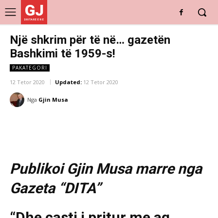
GJ
DRITARE E RE
Një shkrim për të në… gazetën
Bashkimi të 1959-s!
PAKATEGORI
12 Tetor 2020
Updated:
12 Tetor 2020
Nga
Gjin Musa
Publikoi Gjin Musa marre nga
Gazeta “DITA”
“Dhe çasti i pritur me aq