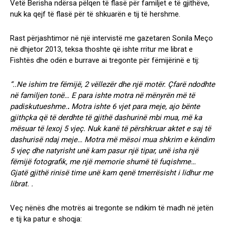
Vetë Berisha ndërsa pëlqen të flasë për familjet e të gjithëve,
nuk ka qejf të flasë për të shkuarën e tij të hershme.
Rast përjashtimor në një intervistë me gazetaren Sonila Meço
në dhjetor 2013, teksa thoshte që ishte rritur me librat e
Fishtës dhe odën e burrave ai tregonte për fëmijërinë e tij:
“..Ne ishim tre fëmijë, 2 vëllezër dhe një motër. Çfarë ndodhte
në familjen tonë… E para ishte motra në mënyrën më të
padiskutueshme.
.
Motra ishte 6 vjet para meje, ajo bënte
gjithçka që të derdhte të gjithë dashurinë mbi mua, më ka
mësuar të lexoj 5 vjeç. Nuk kanë të përshkruar aktet e saj të
dashurisë ndaj meje… Motra më mësoi mua shkrim e këndim
5 vjeç dhe natyrisht unë kam pasur një tipar, unë isha një
fëmijë fotografik, me një memorie shumë të fuqishme…
Gjatë gjithë rinisë time unë kam qenë tmerrësisht i lidhur me
librat. .
Veç nënës dhe motrës ai tregonte se ndikim të madh në jetën
e tij ka patur e shoqja: