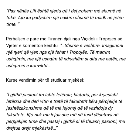
“Pas nënës Lili është njeriu që i detyrohem më shumë në
tokë. Ajo ka padyshim një ndikim shumë të madh në jetën
time..”
Përballjen e parë me Tiranën djali nga Viçidoli i Tropojës së
Vjetër e komenton kështu:
“…Shumë e vështirë. Imagjinoni
një njeri që vjen nga një fshat i Tropojës. Të marrim
ushqimin, me një ushqim të ndryshëm si dita me natën, me
ushqimin e konviktit…
Kurse vendimin për të studiuar mjekësi:
“I gjithë pasioni im ishte letërsia, historia, por kryesisht
letërsia dhe deri vitin e tretë të fakultetit bëra përpjekje të
jashtëzakonshme që të më lejohej që të vazhdoja dy
fakultete. Kjo nuk mu lejua dhe më në fund dështova në
përpjekjen time dhe pastaj i gjithë si të thuash, pasioni, mu
drejtua drejt mjekësisë
…”