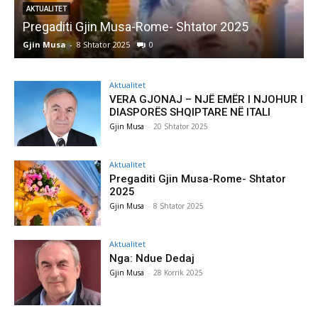
AKTUALITET
Pregaditi Gjin Musa-Rome- Shtator 2025
Gjin Musa
-
8 Shtator 2025
0
G
Aktualitet
VERA GJONAJ – NJË EMËR I NJOHUR I
DIASPORËS SHQIPTARE NË ITALI
Gjin Musa
-
20 Shtator 2025
Aktualitet
Pregaditi Gjin Musa-Rome- Shtator
2025
Gjin Musa
-
8 Shtator 2025
Aktualitet
Nga: Ndue Dedaj
Gjin Musa
-
28 Korrik 2025