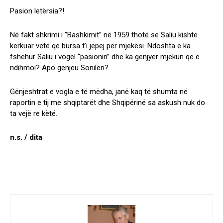
Pasion letërsia?!
Në fakt shkrimi i “Bashkimit” në 1959 thotë se Saliu kishte
kerkuar vetë që bursa t’i jepej për mjekësi. Ndoshta e ka
fshehur Saliu i vogël “pasionin” dhe ka gënjyer mjekun që e
ndihmoi? Apo gënjeu Sonilën?
Gënjeshtrat e vogla e të mëdha, janë kaq të shumta në
raportin e tij me shqiptarët dhe Shqipërinë sa askush nuk do
ta vejë re këtë.
n.s. / dita