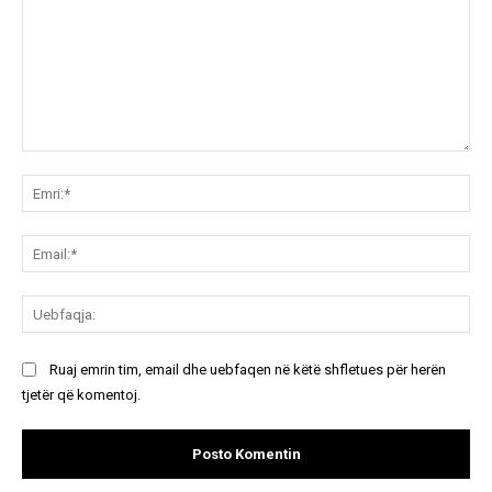
Koment:
Emr
Ema
Ue
Ruaj emrin tim, email dhe uebfaqen në këtë shfletues për herën
tjetër që komentoj.