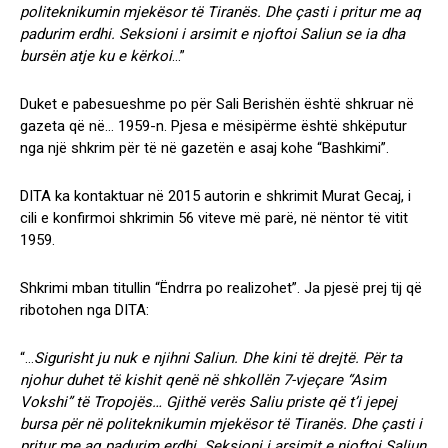
politeknikumin mjekësor të Tiranës. Dhe çasti i pritur me aq
padurim erdhi. Seksioni i arsimit e njoftoi Saliun se ia dha
bursën atje ku e kërkoi
…”
Duket e pabesueshme po për Sali Berishën është shkruar në
gazeta që në… 1959-n. Pjesa e mësipërme është shkëputur
nga një shkrim për të në gazetën e asaj kohe “Bashkimi”.
DITA ka kontaktuar në 2015 autorin e shkrimit Murat Gecaj, i
cili e konfirmoi shkrimin 56 viteve më parë, në nëntor të vitit
1959.
Shkrimi mban titullin “Ëndrra po realizohet”. Ja pjesë prej tij që
ribotohen nga DITA:
“…
Sigurisht ju nuk e njihni Saliun. Dhe kini të drejtë. Për ta
njohur duhet të kishit qenë në shkollën 7-vjeçare “Asim
Vokshi” të Tropojës… Gjithë verës Saliu priste që t’i jepej
bursa për në politeknikumin mjekësor të Tiranës. Dhe çasti i
pritur me aq padurim erdhi. Seksioni i arsimit e njoftoi Saliun