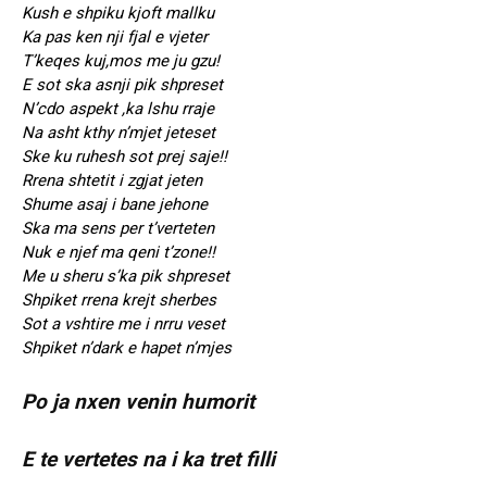
Kush e shpiku kjoft mallku
Ka pas ken nji fjal e vjeter
T’keqes kuj,mos me ju gzu!
E sot ska asnji pik shpreset
N’cdo aspekt ,ka lshu rraje
Na asht kthy n’mjet jeteset
Ske ku ruhesh sot prej saje!!
Rrena shtetit i zgjat jeten
Shume asaj i bane jehone
Ska ma sens per t’verteten
Nuk e njef ma qeni t’zone!!
Me u sheru s’ka pik shpreset
Shpiket rrena krejt sherbes
Sot a vshtire me i nrru veset
Shpiket n’dark e hapet n’mjes
Po ja nxen venin humorit
E te vertetes na i ka tret filli