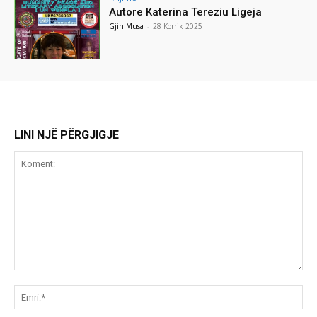
Autore Katerina Tereziu Ligeja
Gjin Musa
-
28 Korrik 2025
LINI NJË PËRGJIGJE
Koment:
Emr