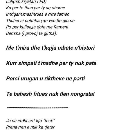
Luli(ish kryetari i PD)
Ka per te than per ty aq shume
intrigant,mashtrues e rrite famen
Thuhej si politikan,qe vec fle gjume
Po per kulisa,ja dole me Ramen!
Berisha (i provoj te gjitha).
Me t’mira dhe t’kqija mbete n’histori
Kurr simpati t’madhe per ty nuk pata
Porsi urugan u riktheve ne parti
Te bahesh fitues nuk tlen nongrata!
“”””””””””””””””””””””””””””””
Ja na erdhi sot kjo “fest!”
Rrena-rren e nuk ka tjeter