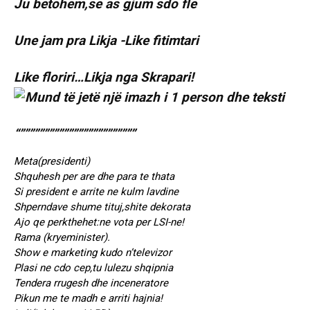
Ju betohem,se as gjum sdo fle
Une jam pra Likja -Like fitimtari
Like floriri…Likja nga Skrapari!
“””””””””””””””””””””””””
Meta(presidenti)
Shquhesh per are dhe para te thata
Si president e arrite ne kulm lavdine
Shperndave shume tituj,shite dekorata
Ajo qe perkthehet:ne vota per LSI-ne!
Rama (kryeminister).
Show e marketing kudo n’televizor
Plasi ne cdo cep,tu lulezu shqipnia
Tendera rrugesh dhe inceneratore
Pikun me te madh e arriti hajnia!