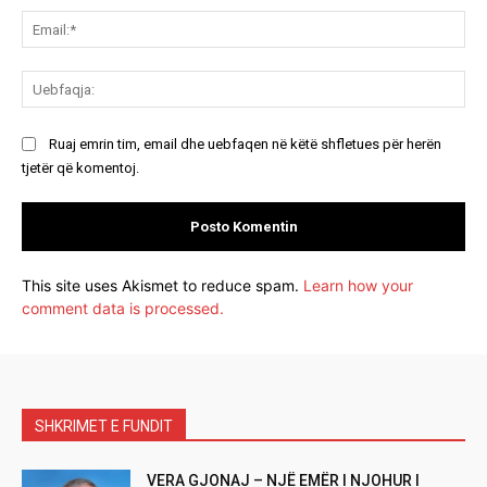
Ema
Ue
Ruaj emrin tim, email dhe uebfaqen në këtë shfletues për herën
tjetër që komentoj.
This site uses Akismet to reduce spam.
Learn how your
comment data is processed.
SHKRIMET E FUNDIT
VERA GJONAJ – NJË EMËR I NJOHUR I