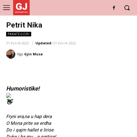
GJ
DRITARE E RE
Petrit Nika
PAKATEGORI
31 Korrik 2022
Updated:
31 Korrik 2022
Nga
Gjin Musa
Humoristike!
Fryni era,na u hap dera
O Mona prite se erdha
Do i qajm hallet e lirise
Duke i ba mu… n partise!