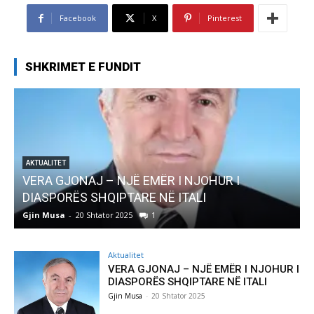
Facebook
X
Pinterest
SHKRIMET E FUNDIT
AKTUALITET
Pregaditi Gjin Musa-Rome- Shtator 2025
Gjin Musa
-
8 Shtator 2025
0
Aktualitet
VERA GJONAJ – NJË EMËR I NJOHUR I
DIASPORËS SHQIPTARE NË ITALI
Gjin Musa
-
20 Shtator 2025