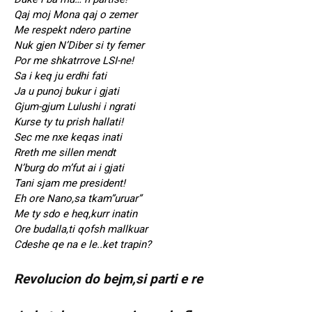
Qaj moj Mona qaj o zemer
Me respekt ndero partine
Nuk gjen N’Diber si ty femer
Por me shkatrrove LSI-ne!
Sa i keq ju erdhi fati
Ja u punoj bukur i gjati
Gjum-gjum Lulushi i ngrati
Kurse ty tu prish hallati!
Sec me nxe keqas inati
Rreth me sillen mendt
N’burg do m’fut ai i gjati
Tani sjam me president!
Eh ore Nano,sa tkam”uruar”
Me ty sdo e heq,kurr inatin
Ore budalla,ti qofsh mallkuar
Cdeshe qe na e le..ket trapin?
Revolucion do bejm,si parti e re