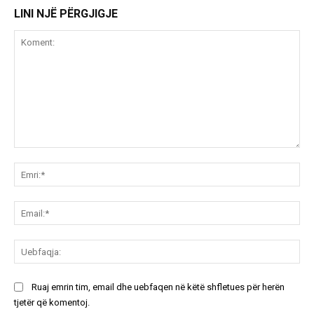
LINI NJË PËRGJIGJE
Koment:
Emr
Ema
Ue
Ruaj emrin tim, email dhe uebfaqen në këtë shfletues për herën
tjetër që komentoj.