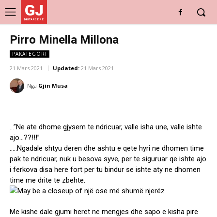
GJ
DRITARE E RE
Pirro Minella Millona
PAKATEGORI
21 Mars 2021
Updated:
21 Mars 2021
Nga
Gjin Musa
…”Ne ate dhome gjysem te ndricuar, valle isha une, valle ishte
ajo…??!!!”
…..Ngadale shtyu deren dhe ashtu e qete hyri ne dhomen time
pak te ndricuar, nuk u besova syve, per te siguruar qe ishte ajo
i ferkova disa here fort per tu bindur se ishte aty ne dhomen
time me drite te zbehte.
Me kishe dale gjumi heret ne mengjes dhe sapo e kisha pire