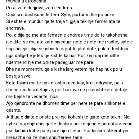
munda ti afrohesha .
Po ai ze e degjova, zeri i endrres.
Cudi si u bashkuan te tera: Syte, parfumi dhe po ai ze.
Si eshte e mundur qe te treja ti gjeja tek nje femer ate te
endrrave.
Po, e dija qe me ate femren e endrres time do te takohesha
nje dite, se me ate kam biseduar nete e nete me rradhe, syte e
saj i ndjeja i dija se ishin te ngrohte plot drite, pak te trishtuar
nga dallget e jetes qe kishte kaluar. Por zeri saj me sillte
ndermend nje melodi te padegjuar me pare.
Dhe ne momentin, qe e kisha larg vetem nje hap nuk po u
besoja syve.
Kete takim me te tani e kisha menduar, krejt ndryshe, pa u
dhene rendesi detajeve, por harrova qe pikerisht keto detaje
me bejne te vecante mua.
Ajo qendronte ne dhomen time per here te pare shikonte e
qeshte.
A thua e dinte e priste prej nje kohesh te gjate kete takim. Ne
syte e saj shprehej qarte deshira per te qene e perqafuar edhe
pse kishim kohe pa e pare njeri tjetrin. Por kishim shkembyer
mesazhe pa ze mes shpirterave tane.