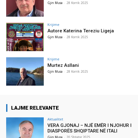
Gjin Musa
-
28 Korrik 2025
Krijime
Autore Katerina Tereziu Ligeja
Gjin Musa
-
28 Korrik 2025
Krijime
Murtez Asllani
Gjin Musa
-
28 Korrik 2025
LAJME RELEVANTE
Aktualitet
VERA GJONAJ – NJË EMËR I NJOHUR I
DIASPORËS SHQIPTARE NË ITALI
Gjin Musa
-
20 Shtator 2025