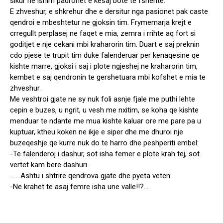
sikur ne ishim padronet e kesaj bote te fshehte.
E zhveshur, e shkrehur dhe e dersitur nga pasionet pak caste
qendroi e mbeshtetur ne gjoksin tim. Frymemarja krejt e
crregullt perplasej ne faqet e mia, zemra i rrihte aq fort si
goditjet e nje cekani mbi kraharorin tim. Duart e saj preknin
cdo pjese te trupit tim duke falenderuar per kenaqesine qe
kishte marre, gjoksi i saj i plote ngjeshej ne kraharorin tim,
kembet e saj qendronin te gershetuara mbi kofshet e mia te
zhveshur.
Me veshtroi gjate ne sy nuk foli asnje fjale me puthi lehte
cepin e buzes, u ngrit, u vesh me nxitim, se koha qe kishte
menduar te ndante me mua kishte kaluar ore me pare pa u
kuptuar, ktheu koken ne ikje e siper dhe me dhuroi nje
buzeqeshje qe kurre nuk do te harro dhe peshperiti embel:
-Te falenderoj i dashur, sot isha femer e plote krah tej, sot
vertet kam bere dashuri…
…….Ashtu i shtrire qendrova gjate dhe pyeta veten:
-Ne krahet te asaj femre isha une valle!!?….