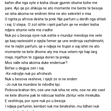
kafen dhe nga syte e kisha zbuar gjumin shume kohe me
pare. Ajo qe po shikoja ne ato momente me bente te besoja
se isha akoma ne endrren time ne ato sekretet e mia.
U ngrita ju afrova desha ta prek. Nje parfum u derdh nga shtati
i saj. U stepa.. O zot ishte i njeti parfum qe ne enderr kisha
ndjere shume nete me rradhe
Nuk po u besoja syve nuk eshte e mundur mendoja me vete
qe kaq rastesisht e njejta femer qe une endrroja vazhdimisht,
me te nejtin parfum, qe e ndjeja ne trupin e saj ishin ne ato
momente ne kete dhome aty me mua vetem nje hap larg
meje, mjafton te zgjasja doren ta prekja.
Mos valle isha akoma duke enderruar?.
Befas u degjua zeri i saj:
-Ke ndrojtje nuk po afrohesh.
Nuk u besova vesheve, i njejti ze si ne enderr.
-Jo nuk ka mundesi te ndodhe kjo.
Pickova krahun tim, ose une nuk isha ne vete, ose ne ate cast
ne kete dhome pak te ndricuar kishte zbritur vete mrekullia.
E veshtroja, por syve nuk po u besoja
I ndjeja parfumin, kembet nuk me bindeshin, mu lidhen nuk