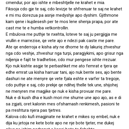
cmendur, por ajo ishte e mbeshtjelle ne krahet e mia.
Fiksoja cdo gje te saj, cdo levizje te shfrenuar te saj ne krahet
e mi mu dorezua pa asnje medyshje apo dyshim. Gjithmone
kam qene i kujdesesh per te mos lene shenja prapa, por ate
cast me te e humba vetkontrollin.
E mbulova me puthje te nxehta, loteve te saj ju pergjigja me
vrullin e marrezise, qe vete ajo e ndezi pak caste me pare.
Ate qe enderroja e kisha aty ne dhome te dy lakuriq zhveshur
nga cdo veshje, zhveshur nga turpi, paragjykimi, apo grisur nga
ndjenja e fajit te tradhetise, cdo mur pengese ishte rrezuar.
Kjo nuk kishte asgje te perbashket me ato femrat e tjera qe
edhe emrat ua kisha harruar tani, ajo nuk bente sex, ajo bente
dashuri ne ate menyre qe vete fjala eshte e varfer ta tregoje,
cdo puthje e saj, cdo prekje qe ndihej thelle tek une, shijohej
ne menyren me magjike qe nuk e kisha provuar me pare.
Nuk e di kush dha e kush mori me shume une apo ajo, as e di
sa zgjati, oret kalonin mes ofshamash renkimesh, pasioni te
pa rreshtura njera pas tjetres.
Kalova cdo kufi imagjinate ne krahet e mikes sy embel, nuk e
dija ku jetoja ne kete bote apo ne nje bote tjeter, me dukej