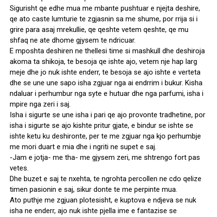
Sigurisht qe edhe mua me mbante pushtuar e njejta deshire,
qe ato caste lumturie te zgjasnin sa me shume, por rrija si i
grire para asaj mrekullie, qe qeshte vetem qeshte, qe mu
shfaq ne ate dhome gjysem te ndricuar.
E mposhta deshiren ne thellesi time si mashkull dhe deshiroja
akoma ta shikoja, te besoja qe ishte ajo, vetem nje hap larg
meje dhe jo nuk ishte enderr, te besoja se ajo ishte e verteta
dhe se une une sapo isha zgjuar nga ai endrrim i bukur. Kisha
ndaluar i perhumbur nga syte e hutuar dhe nga parfumi, isha i
mpire nga zeri i saj.
Isha i sigurte se une isha i pari qe ajo provonte tradhetine, por
isha i sigurte se ajo kishte pritur gjate, e bindur se ishte se
ishte ketu ku deshironte, per te me zgjuar nga kjo perhumbje
me mori duart e mia dhe i ngriti ne supet e saj.
-Jam e jotja- me tha- me gjysem zeri, me shtrengo fort pas
vetes.
Dhe buzet e saj te nxehta, te ngrohta percollen ne cdo qelize
timen pasionin e saj, sikur donte te me perpinte mua.
Ato puthje me zgjuan plotesisht, e kuptova e ndjeva se nuk
isha ne enderr, ajo nuk ishte pjella ime e fantazise se