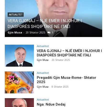
AKTUALITET
Pregaditi Gjin Musa-Rome- Shtator 2025
Gjin Musa
-
8 Shtator 2025
0
Aktualitet
VERA GJONAJ – NJË EMËR I NJOHUR I
DIASPORËS SHQIPTARE NË ITALI
Gjin Musa
-
20 Shtator 2025
Aktualitet
Pregaditi Gjin Musa-Rome- Shtator
2025
Gjin Musa
-
8 Shtator 2025
Aktualitet
Nga: Ndue Dedaj