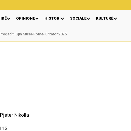
TIKË
OPINIONE
HISTORI
SOCIALE
KULTURË
Pregaditi Gjin Musa-Rome- Shtator 2025
Nga: Ndue Dedaj
 113.