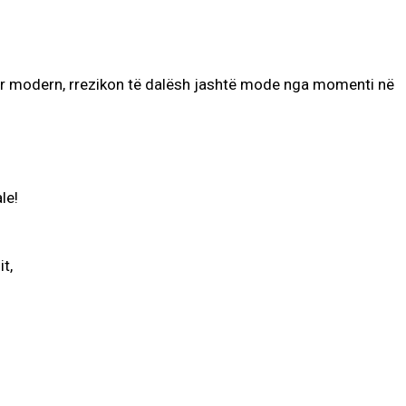
për modern, rrezikon të dalësh jashtë mode nga momenti në
le!
t,