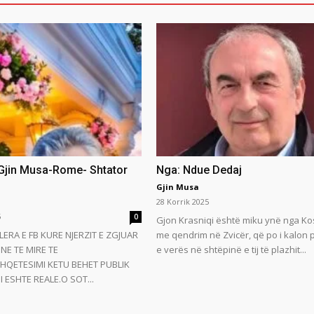
 Gjin Musa-Rome- Shtator
Nga: Ndue Dedaj
Gjin Musa
28 Korrik 2025
5
0
Gjon Krasniqi është miku ynë nga Ko
LERA E FB KURE NJERZIT E ZGJUAR
me qendrim në Zvicër, që po i kalon
NE TE MIRE TE
e verës në shtëpinë e tij të plazhit...
HQETESIMI KETU BEHET PUBLIK
 ESHTE REALE.O SOT...