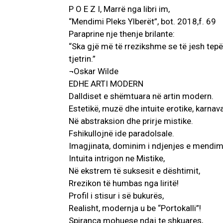
P O E Z I, Marrë nga libri im,
“Mendimi Pleks Ylberët”, bot. 2018,f. 69
Paraprine nje thenje brilante:
“Ska gjë më të rrezikshme se të jesh te
tjetrin.”
¬Oskar Wilde
EDHE ARTI MODERN
Dalldiset e shëmtuara në artin modern.
Estetikë, muzë dhe intuite erotike, karnava
Në abstraksion dhe prirje mistike.
Fshikullojnë ide paradolsale.
Imagjinata, dominim i ndjenjes e mendimi
Intuita intrigon ne Mistike,
Në ekstrem të suksesit e dështimit,
Rrezikon të humbas nga liritë!
Profil i stisur i së bukurës,
Realisht, modernja u be “Portokalli”!
Spiranca mohuese ndaj te shkuares,