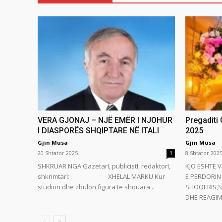
VERA GJONAJ – NJË EMËR I NJOHUR
Pregaditi
I DIASPORËS SHQIPTARE NË ITALI
2025
Gjin Musa
Gjin Musa
20 Shtator 2025
8 Shtator 202
1
SHKRUAR NGA:GazetarI, publicistI, redaktorI,
KJO ESHTE V
shkrimtarI: XHELAL MARKU Kur
E PERDORIN 
studion dhe zbulon figura të shquara...
SHOQERIS,S
DHE REAGIMI