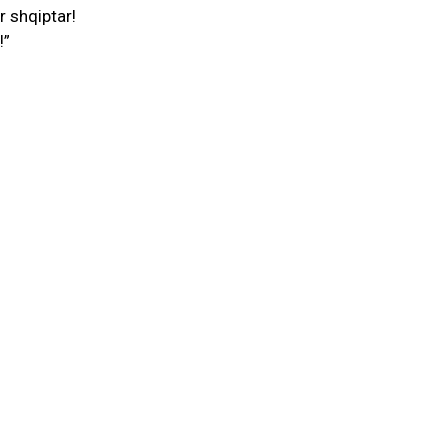
r shqiptar!
!”