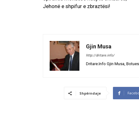
Jehonë e shpifur e zbraztësi!
Gjin Musa
http://dritare.info/
Dritare.Info Gjin Musa, Botues
Faceb
Shpërndaje