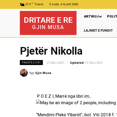
C
27.3
Tiranë
E enjte, 6 Gusht 2026
ARTIKUJ
POLI
DRITARE E RE
GJIN MUSA
LAJMET E FUNDIT
Pjetër Nikolla
21 Mars 2021
Updated:
21 Mars 2021
PAKATEGORI
Nga
Gjin Musa
P O E Z I, Marrë nga libri im,
“Mendimi Pleks Ylberët”, bot. Viti 2018 f.