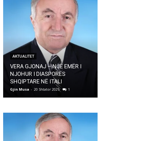
AKTUALITET
AKTUALITET
VERA GJONAJ – NJË EMËR I
NJOHUR I DIASPORËS
Pregaditi Gji
SHQIPTARE NË ITALI
Shtator 2025
Gjin Musa
-
20 Shtator 2025
1
Gjin Musa
-
8 Shtat