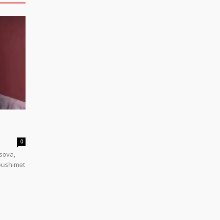
0
sova,
 pushimet