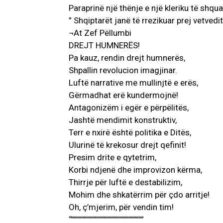
Paraprinë një thënje e një kleriku të shqua
” Shqiptarët janë të rrezikuar prej vetvedit
¬At Zef Pëllumbi
DREJT HUMNERËS!
Pa kauz, rendin drejt humnerës,
Shpallin revolucion imagjinar.
Luftë narrative me mullinjtë e erës,
Gërmadhat erë kundermojnë!
Antagonizëm i egër e përpëlitës,
Jashtë mendimit konstruktiv,
Terr e nxirë është politika e Ditës,
Ulurinë të krekosur drejt qefinit!
Presim drite e qytetrim,
Korbi ndjenë dhe improvizon kërma,
Thirrje për luftë e destabilizim,
Mohim dhe shkatërrim për çdo arritje!
Oh, ç’mjerim, për vendin tim!
“”””””””””””””””””””””””””””””