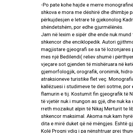
-Po pate kohe hajde e merre monografinë Ni
shkova e mora me dëshirë dhe dhimbje pas
përkujdesjen e letrare të gjekonolog Kadriut
shëndetshëm, por edhe gjurmëlënës.
Jam në lexim e sipër dhe ende nuk mund të 
shkencor dhe enciklopedik. Autori gjithm
magjistare gjeografi se sa të lozonjares 
mes një Bedilendi( reliev shumë i përthyer
vjeçare sot gjenden të mishëruara në ketë 
gjemorfologjik, orografik, oronimik, hidro
atraksioneve turistike flet veç. Monografi
kallëzuesi i studimeve te deri sotme, por 
flamurin e tij. Kostumit fin gjeografik të 
të vjetër nuk i mungon as gjë, dhe nuk ka 
rreth mozaikut alpin të Nikaj Merturit te li
shkencor maksimal. Akoma nuk kam hyrë në
dita e mirë duket që në mëngjes. Është gjy
Kolë Progni vdiq i pa nënshtruar prej thu