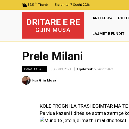
C
32.5
Tiranë
E premte, 7 Gusht 2026
ARTIKUJ
POLI
DRITARE E RE
GJIN MUSA
LAJMET E FUNDIT
P
Prele Milani
5 Gusht 2021
Updated:
5 Gusht 2021
PAKATEGORI
Nga
Gjin Musa
KOLË PROGNI LA TRASHËGIMTAR MA TE 
Pa vlue kazani i ditës se sotme zermçe ko