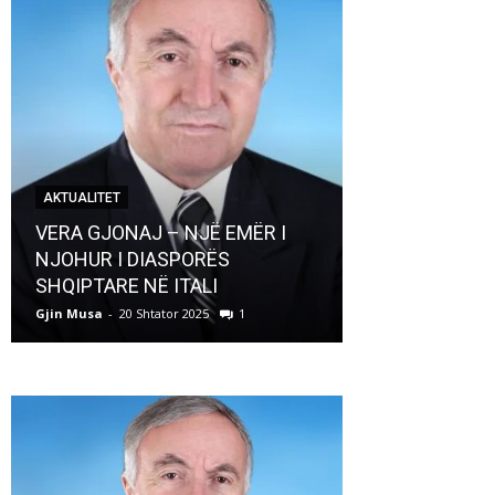
AKTUALITET
AKTUALITET
VERA GJONAJ – NJË EMËR I
NJOHUR I DIASPORËS
Pregaditi Gji
SHQIPTARE NË ITALI
Shtator 2025
Gjin Musa
-
20 Shtator 2025
1
Gjin Musa
-
8 Shtat