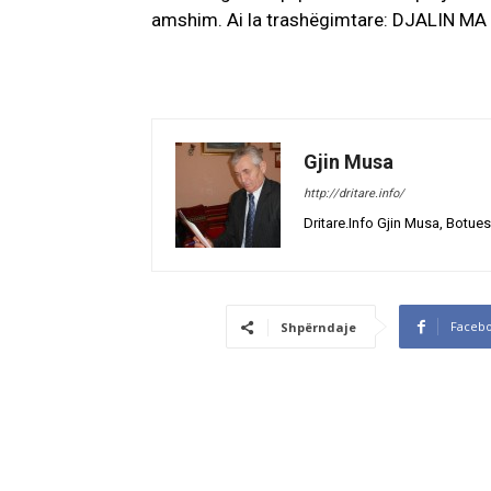
amshim. Ai la trashëgimtare: DJALIN MA
Gjin Musa
http://dritare.info/
Dritare.Info Gjin Musa, Botues
Faceb
Shpërndaje