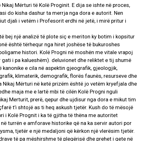
kaj Mërturi të Kolë Proginit. E dija se ishte në proces,
i do kisha dashur ta merrja nga dora e autorit. Nen
 djali i vetëm i Profesorit erdhi në jetë, i mirë pritur i
bej një analizë të plote siç e meriton ky botim i kopsitur
onë është tërhequr nga hiret joshëse të bukuroshes
poligame histori. Kolë Progni në moshën me vitale vrapoj
 gati i pa kalueshëm). deluvionet dhe reliktet e tij shumë
kanonike e cila në aspektin gjeografik, gjeologjik,
grafik, klimaterik, demografik, florës faunës, resurseve dhe
a Nikaj Mërturi në ketë prizëm është jo vetëm kryefjala dhe
edhe maja me e lartë mbi të cilën Kolë Progni nguli
Nikaj Merturit, prerë, qepur dhe ujdisur nga dora e mikut tim
çfarë t’i shtojë as ti heq askush tjetër. Kush do të mësojë
bri i Kolë Prognit i ka të gjitha të thëna me autoritet
 turrën e amforave historike që na ka servir autori por
sma, tjetër e një medaljoni që kërkon një vlerësim tjetër.
ndrave të pa mëshirshme të pleqërisë dhe prehet i qete në