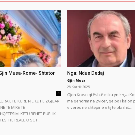
 Gjin Musa-Rome- Shtator
Nga: Ndue Dedaj
Gjin Musa
28 Korrik 2025
5
0
Gjon Krasniqi është miku ynë nga Ko
LERA E FB KURE NJERZIT E ZGJUAR
me qendrim në Zvicër, që po i kalon
NE TE MIRE TE
e verës në shtëpinë e tij të plazhit...
HQETESIMI KETU BEHET PUBLIK
 ESHTE REALE.O SOT...