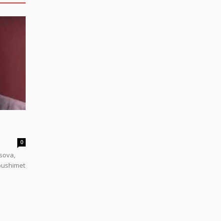
0
sova,
 pushimet