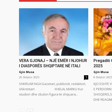
VERA GJONAJ – NJË EMËR I NJOHUR
Pregaditi
I DIASPORËS SHQIPTARE NË ITALI
2025
Gjin Musa
Gjin Musa
20 Shtator 2025
8 Shtator 202
1
SHKRUAR NGA:GazetarI, publicistI, redaktorI,
KJO ESHTE V
shkrimtarI: XHELAL MARKU Kur
E PERDORIN 
studion dhe zbulon figura të shquara...
SHOQERIS,S
DHE REAGIMI