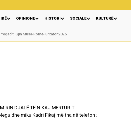
TIKË
OPINIONE
HISTORI
SOCIALE
KULTURË
regaditi Gjin Musa-Rome- Shtator 2025
Nga: Ndue Dedaj
MIRIN DJALË TË NIKAJ MERTURIT
legu dhe miku Kadri Fikaj më tha në telefon :