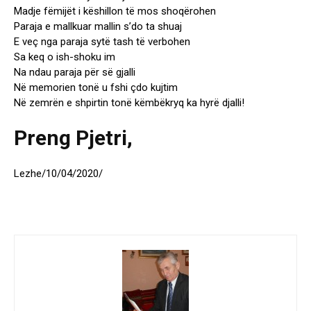
Madje fëmijët i këshillon të mos shoqërohen
Paraja e mallkuar mallin s’do ta shuaj
E veç nga paraja sytë tash të verbohen
Sa keq o ish-shoku im
Na ndau paraja për së gjalli
Në memorien tonë u fshi çdo kujtim
Në zemrën e shpirtin tonë këmbëkryq ka hyrë djalli!
Preng Pjetri,
Lezhe/10/04/2020/