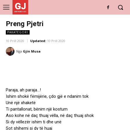
GJ
DRITARE E RE
Preng Pjetri
PAKATEGORI
10 Prill 2020
Updated:
10 Prill 2020
Nga
Gjin Musa
Paraja, ah paraja…!
Ishim shokë fëmijërie, çdo gjë e ndanim tok
Unë një xhaketë
Ti pantallonat, bënim një kostum
Aso kohe në daç thuaj vëlla, në daç thuaj shok
Si dy vëllezër ishim ti dhe unë
Sot shihemi si dy të huaj