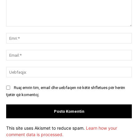
Koment:
Emr
Ema
Ue
Ruaj emrin tim, email dhe uebfaqen në këtë shfletues për herën
tjetër që komentoj.
This site uses Akismet to reduce spam.
Learn how your
comment data is processed.