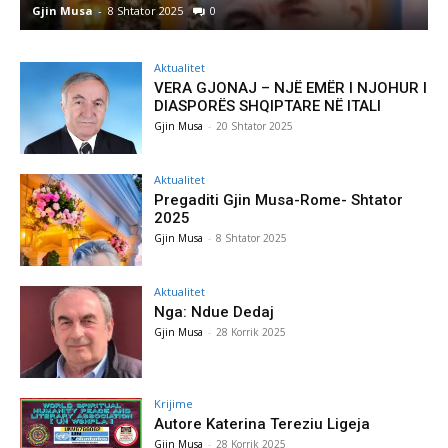
Gjin Musa
-
8 Shtator 2025
0
G
Aktualitet
VERA GJONAJ – NJË EMËR I NJOHUR I
DIASPORËS SHQIPTARE NË ITALI
Gjin Musa
-
20 Shtator 2025
Aktualitet
Pregaditi Gjin Musa-Rome- Shtator
2025
Gjin Musa
-
8 Shtator 2025
Aktualitet
Nga: Ndue Dedaj
Gjin Musa
-
28 Korrik 2025
Krijime
Autore Katerina Tereziu Ligeja
Gjin Musa
-
28 Korrik 2025