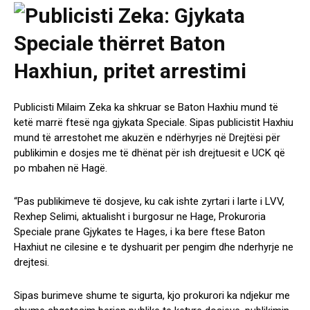
Publicisti Milaim Zeka ka shkruar se Baton Haxhiu mund të
ketë marrë ftesë nga gjykata Speciale. Sipas publicistit Haxhiu
mund të arrestohet me akuzën e ndërhyrjes në Drejtësi për
publikimin e dosjes me të dhënat për ish drejtuesit e UCK që
po mbahen në Hagë.
“Pas publikimeve të dosjeve, ku cak ishte zyrtari i larte i LVV,
Rexhep Selimi, aktualisht i burgosur ne Hage, Prokuroria
Speciale prane Gjykates te Hages, i ka bere ftese Baton
Haxhiut ne cilesine e te dyshuarit per pengim dhe nderhyrje ne
drejtesi.
Sipas burimeve shume te sigurta, kjo prokurori ka ndjekur me