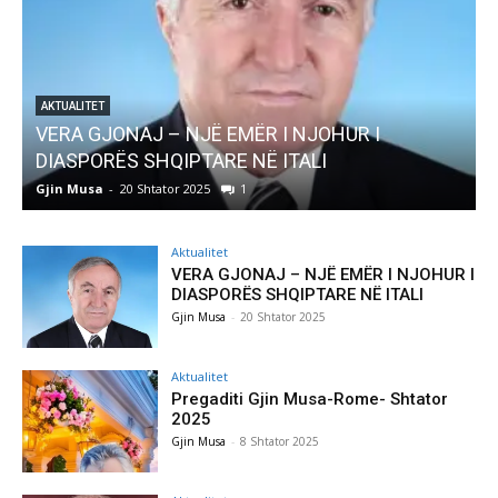
UR I
AKTUALITET
Pregaditi Gjin Musa-Rome- Shtator 2025
Gjin Musa
-
8 Shtator 2025
0
Aktualitet
VERA GJONAJ – NJË EMËR I NJOHUR I
DIASPORËS SHQIPTARE NË ITALI
Gjin Musa
-
20 Shtator 2025
Aktualitet
Pregaditi Gjin Musa-Rome- Shtator
2025
Gjin Musa
-
8 Shtator 2025