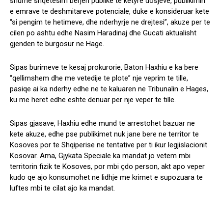
shume shqetesim berjen publike te ketyre dosjeve, publikimin
e emrave te deshmitareve potenciale, duke e konsideruar kete
“si pengim te hetimeve, dhe nderhyrje ne drejtesi”, akuze per te
cilen po ashtu edhe Nasim Haradinaj dhe Gucati aktualisht
gjenden te burgosur ne Hage.
Sipas burimeve te kesaj prokurorie, Baton Haxhiu e ka bere
“qellimshem dhe me vetedije te plote” nje veprim te tille,
pasiqe ai ka nderhy edhe ne te kaluaren ne Tribunalin e Hages,
ku me heret edhe eshte denuar per nje veper te tille.
Sipas gjasave, Haxhiu edhe mund te arrestohet bazuar ne
kete akuze, edhe pse publikimet nuk jane bere ne territor te
Kosoves por te Shqiperise ne tentative per ti ikur legjislacionit
Kosovar. Ama, Gjykata Speciale ka mandat jo vetem mbi
territorin fizik te Kosoves, por mbi çdo person, akt apo veper
kudo qe ajo konsumohet ne lidhje me krimet e supozuara te
luftes mbi te cilat ajo ka mandat.