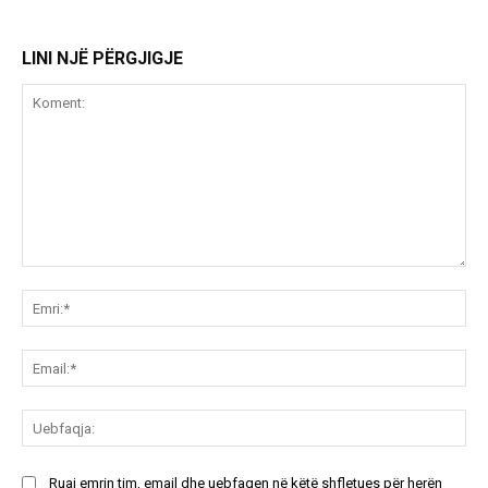
LINI NJË PËRGJIGJE
Koment:
Emr
Ema
Ue
Ruaj emrin tim, email dhe uebfaqen në këtë shfletues për herën