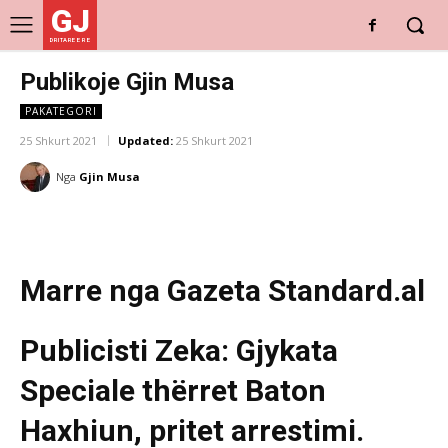
GJ
DRITARE E RE
Publikoje Gjin Musa
PAKATEGORI
25 Shkurt 2021
Updated:
25 Shkurt 2021
Nga
Gjin Musa
Marre nga Gazeta Standard.al
Publicisti Zeka: Gjykata
Speciale thërret Baton
Haxhiun, pritet arrestimi.