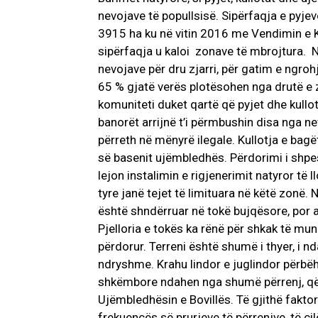
nevojave të popullsisë. Sipërfaqja e pyje
3915 ha ku në vitin 2016 me Vendimin e Kë
sipërfaqja u kaloi zonave të mbrojtura. N
nevojave për dru zjarri, për gatim e ngroh
65 % gjatë verës plotësohen nga drutë e zj
komuniteti duket qartë që pyjet dhe kullot
banorët arrijnë t’i përmbushin disa nga ne
përreth në mënyrë ilegale. Kullotja e bagë
së basenit ujëmbledhës. Përdorimi i shpes
lejon instalimin e rigjenerimit natyror të l
tyre janë tejet të limituara në këtë zonë
është shndërruar në tokë bujqësore, por 
Pjelloria e tokës ka rënë për shkak të m
përdorur. Terreni është shumë i thyer, i 
ndryshme. Krahu lindor e juglindor përbëh
shkëmbore ndahen nga shumë përrenj, që 
Ujëmbledhësin e Bovillës. Të gjithë fakto
frekuencës së prurjeve të përrenjve, të ci