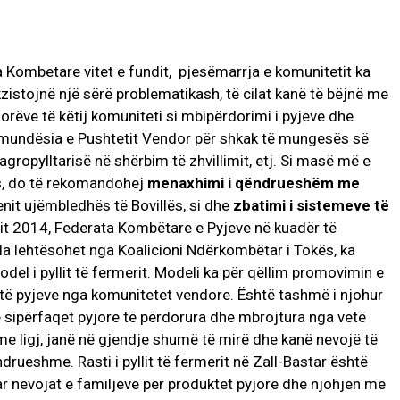
a Kombetare vitet e fundit, pjesëmarrja e komunitetit ka
istojnë një sërë problematikash, të cilat kanë të bëjnë me
orëve të këtij komuniteti si mbipërdorimi i pyjeve dhe
 pamundësia e Pushtetit Vendor për shkak të mungesës së
agropylltarisë në shërbim të zhvillimit, etj. Si masë më e
s, do të rekomandohej
menaxhimi i
qëndrueshëm me
enit ujëmbledhës të Bovillës, si dhe
zbatimi i sistemeve të
itit 2014, Federata Kombëtare e Pyjeve në kuadër të
la lehtësohet nga Koalicioni Ndërkombëtar i Tokës, ka
odel i pyllit të fermerit. Modeli ka për qëllim promovimin e
të pyjeve nga komunitetet vendore. Është tashmë i njohur
në sipërfaqet pyjore të përdorura dhe mbrojtura nga vetë
 me ligj, janë në gjendje shumë të mirë dhe kanë nevojë të
ueshme. Rasti i pyllit të fermerit në Zall-Bastar është
ar nevojat e familjeve për produktet pyjore dhe njohjen me