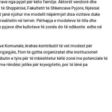
hurave nga pyjet për këto familje. Aktorët vendorë dhe
të Shqipërisë, Fakultetit të Shkencave Pyjore, Njësisë
t janë njohur me modelit nëpërmjet disa vizitave duke
realitetin në terren. Përhapja e modeleve të tilla dhe
e pyjeve dhe kullotave të zonës do të ndikonte edhe në
e Komunale, krahas kontributit të vet modest për
gjegjës, fton të gjitha organizatat dhe institucionet
ributin e tyre për të mbështetur këtë zonë me potenciale të
e rëndësi jetike për kryeqytetin, por të lënë pa