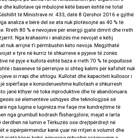
ve dhe kullotave që mbulojnë këtë basen është në total
shillit të Ministrave nr. 433, datë 8 Qershor 2016 e gjithë
ga analiza e bërë del se ata nuk plotësojnë as 40 % të
je. Rreth 80 % e nevojave për energji gjatë dimrit dhe rreth
arrit. Nga krahasimi i analizës me nevojat e këtij
at nuk arrijnë t’i përmbushin këto nevoja. Megjithatë
vojat e tyre në kurriz të shkurreve e pyjeve të zonës
tive në pyje e kullota është baza e rreth 70 % të popullsisë
htë i baseneve të përrenjve si shteg kalimi për kafshët nuk
lojeve si rrapi dhe shtogu. Kullotat dhe kapaciteti kullosor i
. Një sipërfaqe e konsiderueshme kullotash e shkurresh
ato janë kthyer në toka inproduktive dhe të abandonuara.
ungesës së elementëve ushqyes dhe teknologjisë së
ndarë nga lugina e luginëza me faqe me kundrejtime të
en nga grumbull kodrash flishargjilore; majat e larta
derdhen në lumin e Tërkuzës ose drejtpërdrejt në
rët e sipërpërmendur kanë çuar në rritjen e volumit dhe
lët gjatë kësaj kohë, përveçse mbushin rezervuarin e