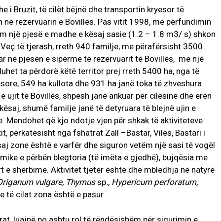
he i Bruzit, të cilët bëjnë dhe transportin kryesor të
në rezervuarin e Bovillës. Pas vitit 1998, me përfundimin
ëm një pjesë e madhe e kësaj sasie (1.2 – 1.8 m3/ s) shkon
s. Veç të tjerash, rreth 940 familje, me përafërsisht 3500
r në pjesën e sipërme të rezervuarit të Bovillës, me një
duhet ta përdorë këtë territor prej rreth 5400 ha, nga të
ësore, 549 ha kullota dhe 931 ha janë toka të zhveshura
e ujit të Bovillës, shpesh janë ankuar për cilësinë dhe erën
 kësaj, shumë familje janë të detyruara të blejnë ujin e
. Mendohet që kjo ndotje vjen për shkak të aktiviteteve
, përkatësisht nga fshatrat Zall –Bastar, Vilës, Bastari i
aj zone është e varfër dhe siguron vetëm një sasi të vogël
mike e përbën blegtoria (të imëta e gjedhë), bujqësia me
rt e shërbime. Aktivitet tjetër është dhe mbledhja në natyrë
, Origanum
vulgare, Thymus
sp
., Hypericum
perforatum,
me të cilat zona është e pasur.
ërat, luajnë po ashtu rol të rëndësishëm për sigurimin e