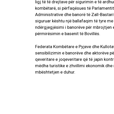
ligj të të drejtave për sigurimin e të ard
kombëtarë, si përfaqësues të Parlamentit 
Administrative dhe banorë të Zall-Bastari
siguruar kështu një ballafaqim të tyre me 
ndërgjegjësimi i banorëve për mbrojtjen 
përmirësimin e basenit të Bovillës.
Federata Kombëtare e Pyjeve dhe Kullotav
sensibilizimin e banorëve dhe aktorëve për
qeveritare e joqeveritare që të japin kont
mëdha turistike e zhvillimi ekonomik dhe m
mbështetjen e duhur.