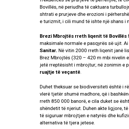
Bovillës, në periudha të caktuara turbulloj
shtrati e prurjeve dhe erozioni i përhers
e turizmit, i cili mund të ishte një shans i m
Brezi Mbrojtës rreth liqenit të Bovillës
maksimale normale e pasqyrës së ujit. A
Sanitar.
Në vitin 2000 rreth liqenit janë l
Brez Mbrojtës (320 – 420 m mbi nivelin e
jetë rreptësisht i mbrojtur; në zonimin e p
ruajtje të veçantë
.
Duhet theksuar se biodiversiteti është i r
vlerë tjetër shumë madhore, që i bashkëngji
rreth 850 000 banorë, e cila duket se ësh
shëndetit të njeriut. Duhen akte ligjore, t
të siguruar mbrojtjen e natyrës dhe kufizim
alternativa të tjera jetese.