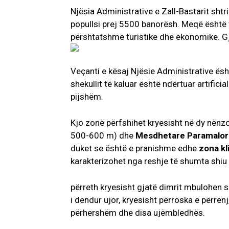
Njësia Administrative e Zall-Bastarit shtr
popullsi prej 5500 banorësh. Meqë është 
përshtatshme turistike dhe ekonomike. Gj
Veçanti e kësaj Njësie Administrative ësh
shekullit të kaluar është ndërtuar artificia
pijshëm.
Kjo zonë përfshihet kryesisht në dy nënz
500-600 m) dhe
Mesdhetare
Paramalo
duket se është e pranishme edhe
zona k
karakterizohet nga reshje të shumta shiu 
përreth kryesisht gjatë dimrit mbulohen s
i dendur ujor, kryesisht përroska e përren
përhershëm dhe disa ujëmbledhës.