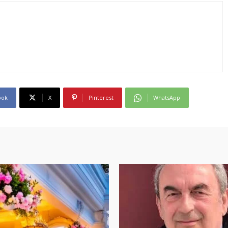
ook
X
Pinterest
WhatsApp