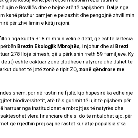
në ujin e Bovillës dhe e bëjnë atë të papijshëm. Dalja nga
hëm kanë prishur pamjen e peizazhit dhe pengojnë zhvillimin
irë për zhvillimin e këtij rajoni.
fillon nga kuota 318 m mbi nivelin e detit, që është lartësia
i përbën
Brezin
Ekologjik Mbrojtës
, i njohur dhe si
Brezi
istuar 278 lloje bimësh, që u përkisnin rreth 59 familjeve. Ky
 detit) është caktuar zonë çlodhëse natyrore dhe duhet të
arkut duhet të jetë zonë e tipit ZQ,
zonë
qëndrore me
ëndësishëm, por në rastin në fjalë, kjo hapësirë ka edhe një
tet biodiversitetit, atë të sigurimit të ujit të pijshëm për
të harruar nga institucionet e mbrojtjes të natyrës dhe
ë saktësohet vlera financiare dhe si do të mbulohet ajo, për
et që rrjedhin prej saj në rastet kur atje popullsia s’ka