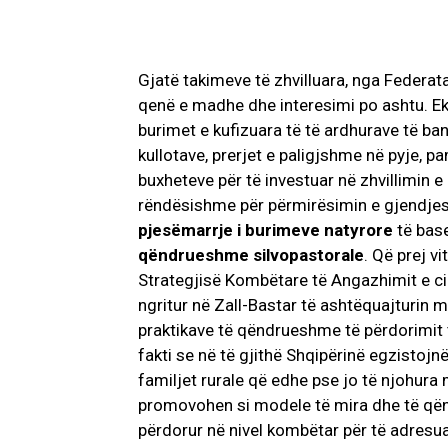
Gjatë takimeve të zhvilluara, nga Federat
qenë e madhe dhe interesimi po ashtu. Ekz
burimet e kufizuara të të ardhurave të ban
kullotave, prerjet e paligjshme në pyje,
buxheteve për të investuar në zhvillimin e 
rëndësishme për përmirësimin e gjendje
pjesëmarrje i
burimeve natyrore
të bas
qëndrueshme
silvopastorale
. Që prej v
Strategjisë Kombëtare të Angazhimit e ci
ngritur në Zall-Bastar të ashtëquajturin m
praktikave të qëndrueshme të përdorimit 
fakti se në të gjithë Shqipërinë egzistoj
familjet rurale që edhe pse jo të njohura
promovohen si modele të mira dhe të qëndr
përdorur në nivel kombëtar për të adresu