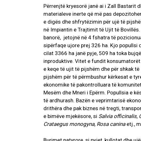
Përrenjtë kryesorë janë ai i Zall Bastarit d
materialeve inerte që më pas depozitohen 
e digës dhe shfrytëzimin për ujë të pijsh
në Impiantin e Trajtimit të Ujit të Bovillë
banorë, jetojnë në 4 fshatra të pozicionua
sipërfaqe ujore prej 326 ha. Kjo popullsi 
cilat 3366 ha janë pyje, 509 ha toka bujq
inproduktive. Vitet e fundit konsumatorët 
e keqe të ujit të pijshëm dhe për shkak të
pijshëm për të përmbushur kërkesat e tyre
ekonomike të pakontrolluara të komunitetit
Mesëm dhe Mneri i Epërm. Popullsia e kës
të ardhurash. Bazën e veprimtarisë ekono
drithëra dhe pak biznes në tregti, transpo
e bimëve mjekësore, si
Salvia officinalis
Crataegus monogyna, Rosa canina
etj., 
Burimet natyrore, si pyjet, kullotat dhe uj