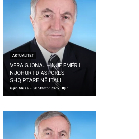
AKTUALITET
AKTUALITET
VERA GJONAJ – NJË EMËR I
NJOHUR I DIASPORËS
Pregaditi Gji
SHQIPTARE NË ITALI
Shtator 2025
Gjin Musa
-
20 Shtator 2025
1
Gjin Musa
-
8 Shtat