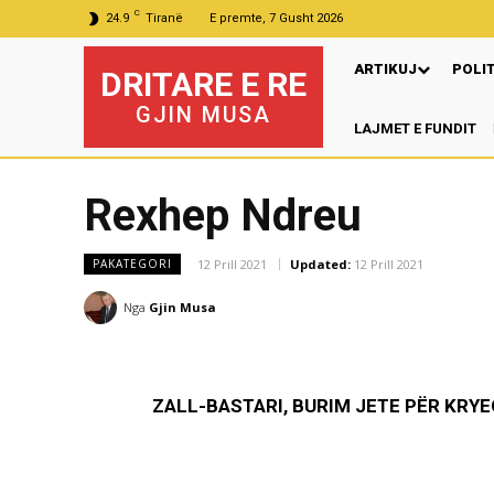
C
24.9
Tiranë
E premte, 7 Gusht 2026
ARTIKUJ
POLI
DRITARE E RE
GJIN MUSA
LAJMET E FUNDIT
Pre
Rexhep Ndreu
12 Prill 2021
Updated:
12 Prill 2021
PAKATEGORI
Nga
Gjin Musa
ZALL-BASTARI, BURIM JETE PËR KRY