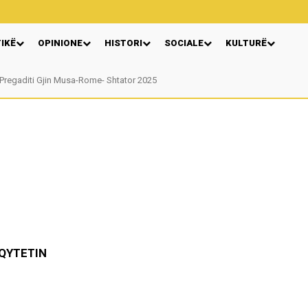
TIKË
OPINIONE
HISTORI
SOCIALE
KULTURË
gaditi Gjin Musa-Rome- Shtator 2025
Nga: Ndue Dedaj
EQYTETIN