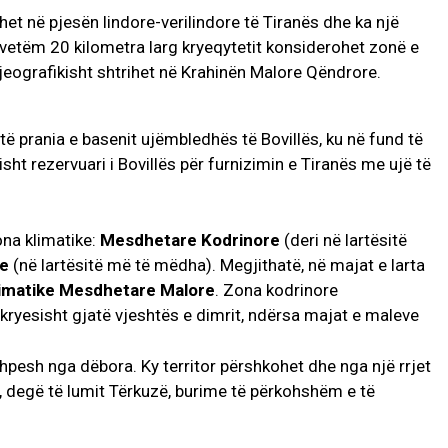
ihet në pjesën lindore-verilindore të Tiranës dhe ka një
vetëm 20 kilometra larg kryeqytetit konsiderohet zonë e
eografikisht shtrihet në Krahinën Malore Qëndrore.
të prania e basenit ujëmbledhës të Bovillës, ku në fund të
lisht rezervuari i Bovillës për furnizimin e Tiranës me ujë të
ona klimatike:
Mesdhetare
Kodrinore
(deri në lartësitë
re
(në lartësitë më të mëdha). Megjithatë, në majat e larta
limatike Mesdhetare Malore
. Zona kodrinore
kryesisht gjatë vjeshtës e dimrit, ndërsa majat e maleve
hpesh nga dëbora. Ky territor përshkohet dhe nga një rrjet
j, degë të lumit Tërkuzë, burime të përkohshëm e të