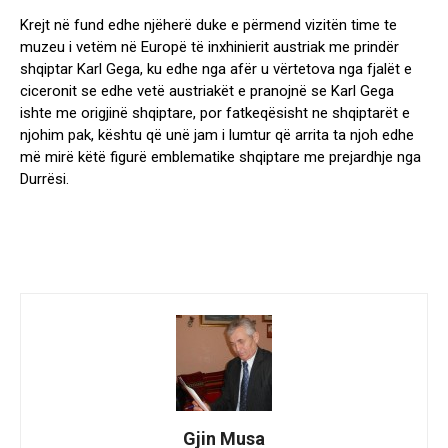
Krejt në fund edhe njëherë duke e përmend vizitën time te
muzeu i vetëm në Europë të inxhinierit austriak me prindër
shqiptar Karl Gega, ku edhe nga afër u vërtetova nga fjalët e
ciceronit se edhe vetë austriakët e pranojnë se Karl Gega
ishte me origjinë shqiptare, por fatkeqësisht ne shqiptarët e
njohim pak, kështu që unë jam i lumtur që arrita ta njoh edhe
më mirë këtë figurë emblematike shqiptare me prejardhje nga
Durrësi.
Gjin Musa