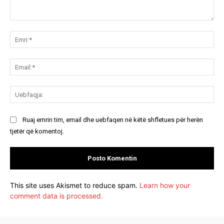
Koment:
Emr
Ema
Ue
Ruaj emrin tim, email dhe uebfaqen në këtë shfletues për herën
tjetër që komentoj.
This site uses Akismet to reduce spam.
Learn how your
comment data is processed.