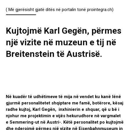
( Më gjerësisht gjatë ditës në portalin tonë prointegra.ch)
“”””””””””””””””””””””””””
Kujtojmë Karl Gegën, përmes
një vizite në muzeun e tij në
Breitenstein të Austrisë.
Në kuadër të udhëtimeve të mija në vendet ku kanë lënë
gjurmë personalitetet shqiptare me famë, botërore, kësaj
radhe kujtoj, Karl Gegën,
inxhinierin e shquar, që u bë i
njohur me projektimin e vijës hekurudhore në vargmalet
e Semmering-ut në Austri-. Këtë personalitet po kujtojmë
dhe nderojmë përmes një vizite në
Eisenbahnmuseum in