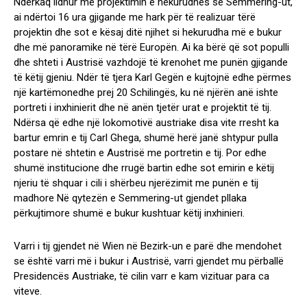
Ndërkaq lidhur me projektimin e hekurudhës së Semmering-ut,
ai ndërtoi 16 ura gjigande me hark për të realizuar tërë
projektin dhe sot e kësaj ditë njihet si hekurudha më e bukur
dhe më panoramike në tërë Europën. Ai ka bërë që sot populli
dhe shteti i Austrisë vazhdojë të krenohet me punën gjigande
të këtij gjeniu. Ndër të tjera Karl Gegën e kujtojnë edhe përmes
një kartëmonedhe prej 20 Schilingës, ku në njërën anë ishte
portreti i inxhinierit dhe në anën tjetër urat e projektit të tij.
Ndërsa që edhe një lokomotivë austriake disa vite rresht ka
bartur emrin e tij Carl Ghega, shumë herë janë shtypur pulla
postare në shtetin e Austrisë me portretin e tij. Por edhe
shumë institucione dhe rrugë bartin edhe sot emirin e këtij
njeriu të shquar i cili i shërbeu njerëzimit me punën e tij
madhore Në qytezën e Semmering-ut gjendet pllaka
përkujtimore shumë e bukur kushtuar këtij inxhinieri.
Varri i tij gjendet në Wien në Bezirk-un e parë dhe mendohet
se është varri më i bukur i Austrisë, varri gjendet mu përballë
Presidencës Austriake, të cilin varr e kam vizituar para ca
viteve.