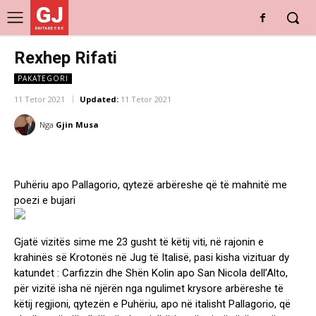
GJ
DRITARE E RE
Rexhep Rifati
PAKATEGORI
11 Tetor 2021
Updated:
11 Tetor 2021
Nga
Gjin Musa
Puhëriu apo Pallagorio, qytezë arbëreshe që të mahnitë me
poezi e bujari
Gjatë vizitës sime me 23 gusht të këtij viti, në rajonin e
krahinës së Krotonës në Jug të Italisë, pasi kisha vizituar dy
katundet : Carfizzin dhe Shën Kolin apo San Nicola dell’Alto,
për vizitë isha në njërën nga ngulimet krysore arbëreshe të
këtij regjioni, qytezën e Puhëriu, apo në italisht Pallagorio, që