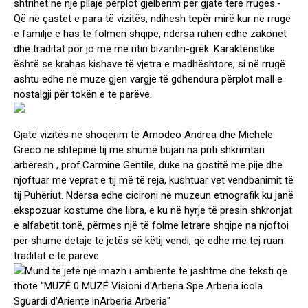
shtrihet në një pllajë përplot gjelbërim për gjatë tërë rrugës.-
Që në çastet e para të vizitës, ndihesh tepër mirë kur në rrugë
e familje e has të folmen shqipe, ndërsa ruhen edhe zakonet
dhe traditat por jo më me ritin bizantin-grek. Karakteristike
është se krahas kishave të vjetra e madhështore, si në rrugë
ashtu edhe në muze gjen vargje të gdhendura përplot mall e
nostalgji për tokën e të parëve.
Gjatë vizitës në shoqërim të Amodeo Andrea dhe Michele
Greco në shtëpinë tij me shumë bujari na priti shkrimtari
arbëresh , prof.Carmine Gentile, duke na gostitë me pije dhe
njoftuar me veprat e tij më të reja, kushtuar vet vendbanimit të
tij Puhëriut. Ndërsa edhe cicironi në muzeun etnografik ku janë
ekspozuar kostume dhe libra, e ku në hyrje të presin shkronjat
e alfabetit tonë, përmes një të folme letrare shqipe na njoftoi
për shumë detaje të jetës së këtij vendi, që edhe më tej ruan
traditat e të parëve.