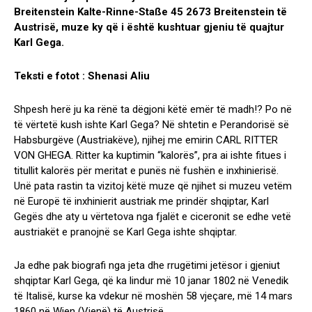
Breitenstein Kalte-Rinne-Staße 45 2673 Breitenstein të
Austrisë, muze ky që i është kushtuar gjeniu të quajtur
Karl Gega.
Teksti e fotot : Shenasi Aliu
Shpesh herë ju ka rënë ta dëgjoni këtë emër të madh!? Po në
të vërtetë kush ishte Karl Gega? Në shtetin e Perandorisë së
Habsburgëve (Austriakëve), njihej me emirin CARL RITTER
VON GHEGA. Ritter ka kuptimin “kalorës”, pra ai ishte fitues i
titullit kalorës për meritat e punës në fushën e inxhinierisë.
Unë pata rastin ta vizitoj këtë muze që njihet si muzeu vetëm
në Europë të inxhinierit austriak me prindër shqiptar, Karl
Gegës dhe aty u vërtetova nga fjalët e ciceronit se edhe vetë
austriakët e pranojnë se Karl Gega ishte shqiptar.
Ja edhe pak biografi nga jeta dhe rrugëtimi jetësor i gjeniut
shqiptar Karl Gega, që ka lindur më 10 janar 1802 në Venedik
të Italisë, kurse ka vdekur në moshën 58 vjeçare, më 14 mars
1860 në Wien (Vjenë) të Austrisë.