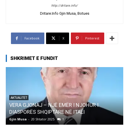
http://dritare.info/
Dritare.Info Gjin Musa, Botues
Facebook
X
Pinterest
SHKRIMET E FUNDIT
AKTUALITET
Pregaditi Gjin Musa-Rome- Shtator 2025
Gjin Musa
-
8 Shtator 2025
0